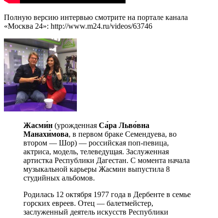
Полную версию интервью смотрите на портале канала
«Москва 24»: http://www.m24.ru/videos/63746
Жасми́н
(урожденная
Са́ра Льво́вна
Манахи́мова
, в первом браке Семендуева, во
втором — Шор) — российская поп-певица,
актриса, модель, телеведущая. Заслуженная
артистка Республики Дагестан. С момента начала
музыкальной карьеры Жасмин выпустила 8
студийных альбомов.
Родилась 12 октября 1977 года в Дербенте в семье
горских евреев. Отец — балетмейстер,
заслуженный деятель искусств Республики