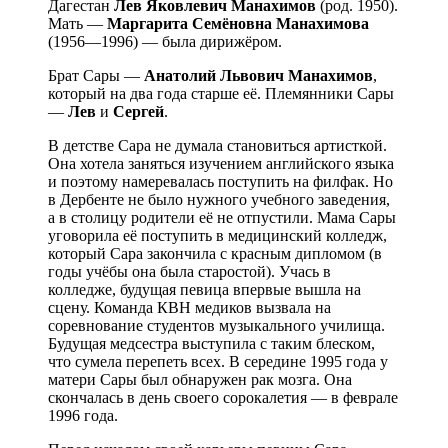
Дагестан
Лев Яковлевич Манахимов
(род. 1950).
Мать —
Маргарита Семёновна Манахимова
(1956—1996) — была дирижёром.
Брат Сары —
Анатолий Львович Манахимов
,
который на два года старше её. Племянники Сары
—
Лев
и
Сергей
.
В детстве Сара не думала становиться артисткой.
Она хотела заняться изучением английского языка
и поэтому намеревалась поступить на филфак. Но
в Дербенте не было нужного учебного заведения,
а в столицу родители её не отпустили. Мама Сары
уговорила её поступить в медицинский колледж,
который Сара закончила с красным дипломом (в
годы учёбы она была старостой). Учась в
колледже, будущая певица впервые вышла на
сцену. Команда КВН медиков вызвала на
соревнование студентов музыкального училища.
Будущая медсестра выступила с таким блеском,
что сумела перепеть всех. В середине 1995 года у
матери Сары был обнаружен рак мозга. Она
скончалась в день своего сорокалетия — в феврале
1996 года.