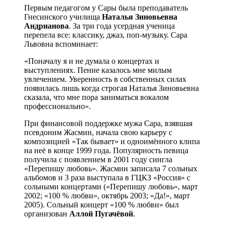
Первым педагогом у Сары была преподаватель
Гнесинского училища
Наталья Зиновьевна
Андрианова
. За три года усердная ученица
перепела все: классику, джаз, поп-музыку. Сара
Львовна вспоминает:
«Поначалу я и не думала о концертах и
выступлениях. Пение казалось мне милым
увлечением. Уверенность в собственных силах
появилась лишь когда строгая Наталья Зиновьевна
сказала, что мне пора заниматься вокалом
профессионально».
При финансовой поддержке мужа Сара, взявшая
псевдоним Жасмин, начала свою карьеру с
композицией «Так бывает» и одноимённого клипа
на неё в конце 1999 года. Популярность певица
получила с появлением в 2001 году сингла
«Перепишу любовь». Жасмин записала 7 сольных
альбомов и 3 раза выступала в ГЦКЗ «Россия» с
сольными концертами («Перепишу любовь», март
2002; «100 % любви», октябрь 2003; «Да!», март
2005). Сольный концерт «100 % любви» был
организован
Аллой Пугачёвой
.