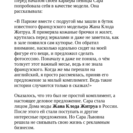
Перед началом своей карьеры певицы Сара
попробовала себя в качестве модели. Она
рассказывала:
«В Париже вместе с подругой мы зашли в бутик
известного французского модельера Жана Клода
Житруа. Я примеряла кожаные брючки и жилет,
крутилась перед зеркалами и даже не заметила, как
в зале появился сам кутюрье. Он обратил
внимание, насколько идеально сидят на моей
фигуре его вещи, и предложил сделать
фотосессию. Поначалу я даже не поняла, о чём
толкует этот важный месье, ведь я не знала
французского. Когда же мы перешли на
английский, я просто рассмеялась, приняв его
предложение за милый комплимент. Ведь такие
истории случаются только в сказках!»
Оказалось, что это был не простой комплимент, а
настоящее деловое предложение. Сара стала
лицом Дома моды
Жана Клода Житруа
в России.
После этого ей стали поступать и другие
интересные предложения. Но Сара Львовна
решила не связывать свою жизнь с рекламным
бизнесом.