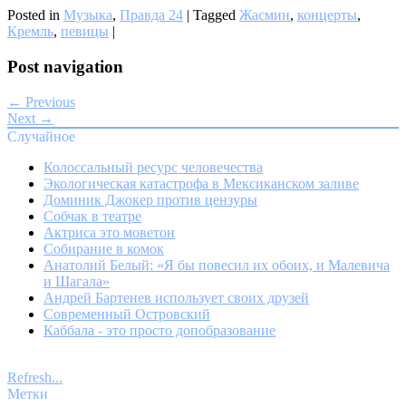
Posted in
Музыка
,
Правда 24
|
Tagged
Жасмин
,
концерты
,
Кремль
,
певицы
|
Post navigation
← Previous
Next →
Случайное
Колоссальный ресурс человечества
Экологическая катастрофа в Мексиканском заливе
Доминик Джокер против цензуры
Собчак в театре
Актриса это моветон
Собирание в комок
Анатолий Белый: «Я бы повесил их обоих, и Малевича
и Шагала»
Андрей Бартенев использует своих друзей
Современный Островский
Каббала - это просто допобразование
Refresh...
Метки