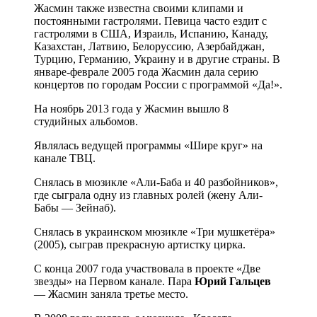
Жасмин также известна своими клипами и
постоянными гастролями. Певица часто ездит с
гастролями в США, Израиль, Испанию, Канаду,
Казахстан, Латвию, Белоруссию, Азербайджан,
Турцию, Германию, Украину и в другие страны. В
январе-феврале 2005 года Жасмин дала серию
концертов по городам России с программой «Да!».
На ноябрь 2013 года у Жасмин вышло 8
студийных альбомов.
Являлась ведущей программы «Шире круг» на
канале ТВЦ.
Снялась в мюзикле «Али-Баба и 40 разбойников»,
где сыграла одну из главных ролей (жену Али-
Бабы — Зейнаб).
Снялась в украинском мюзикле «Три мушкетёра»
(2005), сыграв прекрасную артистку цирка.
С конца 2007 года участвовала в проекте «Две
звезды» на Первом канале. Пара
Юрий Гальцев
— Жасмин заняла третье место.