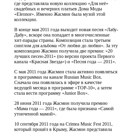
где представляла новую коллекцию «Для неё»
свадебных и вечерних платьев Дома Моды
«Eleonor». Именно Жасмин была музой этой
коллекции.
В конце мая 2011 года выходит новая песня «Лабу-
Дабу», вскоре она попадает в многочисленные
хит-парады страны. Композиция стала третьим
синглом для альбома «От любви до любви». За эту
композицию Жасмин получила две премии: «20
лучших песен-2011» (по версии проекта Первого
канала «Красная Звезда») и «Песня года — 2011».
С мая 2011 года Жасмин стала активно появляться
в программах на канале Russian Music Box.
Сначала она появлялась в эфире в качестве
ведущей месяца в программе «ТОР-10», а затем
стала вести программу «Junior Box».
28 июня 2011 года Жасмин получила премию
«Мама года — 2011», где была признана «Самой
утонченной мамой».
10 сентября 2011 года на Crimea Music Fest 2011,
который прошёл в Крыму, Жасмин представила