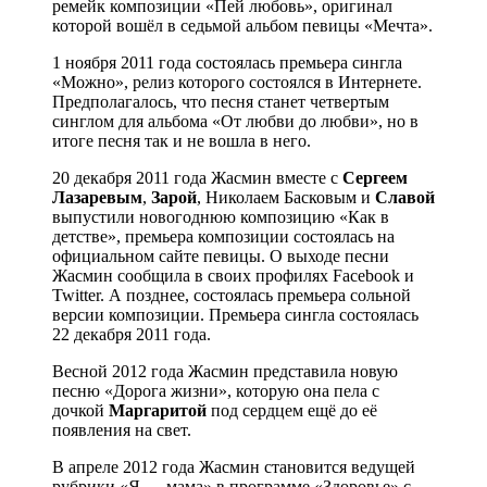
ремейк композиции «Пей любовь», оригинал
которой вошёл в седьмой альбом певицы «Мечта».
1 ноября 2011 года состоялась премьера сингла
«Можно», релиз которого состоялся в Интернете.
Предполагалось, что песня станет четвертым
синглом для альбома «От любви до любви», но в
итоге песня так и не вошла в него.
20 декабря 2011 года Жасмин вместе с
Сергеем
Лазаревым
,
Зарой
, Николаем Басковым и
Славой
выпустили новогоднюю композицию «Как в
детстве», премьера композиции состоялась на
официальном сайте певицы. О выходе песни
Жасмин сообщила в своих профилях Facebook и
Twitter. А позднее, состоялась премьера сольной
версии композиции. Премьера сингла состоялась
22 декабря 2011 года.
Весной 2012 года Жасмин представила новую
песню «Дорога жизни», которую она пела с
дочкой
Маргаритой
под сердцем ещё до её
появления на свет.
В апреле 2012 года Жасмин становится ведущей
рубрики «Я — мама» в программе «Здоровье» с