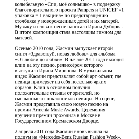
колыбельную «Спи, моё солнышко» в поддержку
благотворительного проекта Pampers и UNICEF «1
упаковка = 1 вакцина» по предотвращению
столбняка у новорожденных детей и их матерей.
Музыку и слова к песне написала Ирина Дубцова.
В итоге композиция стала настоящим гимном для
матерей.
Осенью 2010 года, Жасмин выпускает второй
сингл «Здравствуй, новая любовь» для альбома
«От любви до любви». В начале 2011 года выходит
клип на эту песню, режиссёром которого
выступила Ирина Миронова. В музыкальном
видео Жасмин представляет собой арт-объект, где
певица примеряет на себя несколько ярких
образов. Клип в основном получил
положительные отзывы от зрителей, но
смешанные от поклонников певицы. На сцене,
Жасмин представила свою новую песню на
премии Armenia Music Awards. Церемония
вручения премии проходила в Москве в
Государственном Кремлевском Дворце.
2 апреля 2011 года Жасмин вновь вышла на
подиум на «Mercedes-Benz Russian Fashion Week»,