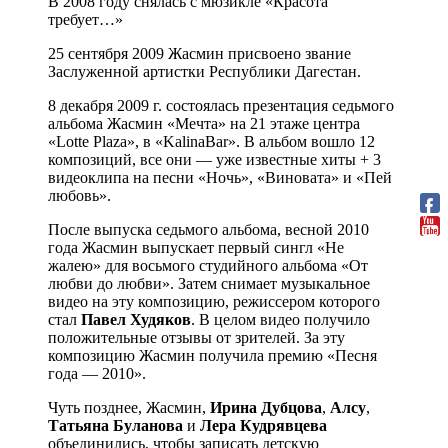
В 2008 году снялась с мюзикле «Красота
требует…»
25 сентября 2009 Жасмин присвоено звание
Заслуженной артистки Республики Дагестан.
8 декабря 2009 г. состоялась презентация седьмого
альбома Жасмин «Мечта» на 21 этаже центра
«Lotte Plaza», в «KalinaBar». В альбом вошло 12
композиций, все они — уже известные хиты + 3
видеоклипа на песни «Ночь», «Виновата» и «Пей
любовь».
После выпуска седьмого альбома, весной 2010
года Жасмин выпускает первый сингл «Не
жалею» для восьмого студийного альбома «От
любви до любви». Затем снимает музыкальное
видео на эту композицию, режиссером которого
стал
Павел Худяков
. В целом видео получило
положительные отзывы от зрителей. За эту
композицию Жасмин получила премию «Песня
года — 2010».
Чуть позднее, Жасмин,
Ирина Дубцова
,
Алсу
,
Татьяна Буланова
и
Лера Кудрявцева
объединились, чтобы записать детскую