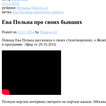
12.11.2014
рубрики
Музыка
,
Правда 24
метки
Ева Польна
,
концерты
,
певицы
Ева Польна про своих бывших
Posted on
12.11.2014
by
Правда-24
Певица Ева Польна рассказала о своих стихотворениях, о Жозеф
в программе. Эфир от 29.10.2014.
Полную версию интервью смотрите на портале канала «Москва 2