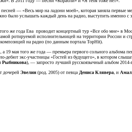
жи». В 2011 году — песни «Корабли» и «Я тебя тоже нет».
песней — «Весь мир на ладони моей», которая заняла первые ме
жно было услышать каждый день на радио, выступить именно с 
 того же года Ева проводит концертный тур «Все обо мне» в Мо
 самой ротируемой исполнительницей на территории России и ст
композиций на радио (по данным портала TopHit).
», а 19 мая того же года — премьера первого сольного альбома
о-дебют экс-участницы «Гостей из будущего», в котором слыша
я Рыбникова
), — запросто лучший русскоязычный альбом 2014-
ет дочерей
Эвелин
(род. 2005) от певца
Дениса Клявера
, и
Амал