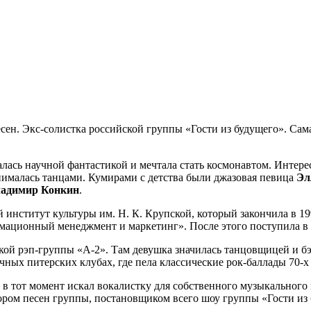
сен. Экс-солистка российской группы «Гости из будущего». Са
калась научной фантастикой и мечтала стать космонавтом. Интер
нималась танцами. Кумирами с детства были джазовая певица
Эл
адимир Конкин
.
 институт культуры им. Н. К. Крупской, который закончила в 19
ационный менеджмент и маркетинг». После этого поступила в 
ской рэп-группы «А-2». Там девушка значилась танцовщицей и бэ
ичных питерских клубах, где пела классические рок-баллады 70-х
 в тот момент искал вокалистку для собственного музыкального 
тором песен группы, постановщиком всего шоу группы «Гости из 