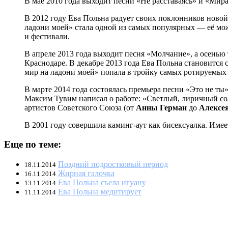
В мае 2010 года выходит песни «Не расставаясь» и «Мира
В 2012 году Ева Польна радует своих поклонников новой 
ладони моей» стала одной из самых популярных — её мо
и фестивали.
В апреле 2013 года выходит песня «Молчание», а осенью
Краснодаре. В декабре 2013 года Ева Польна становится
мир на ладони моей» попала в тройку самых ротируемых 
В марте 2014 года состоялась премьера песни «Это не ты
Максим Тувим написал о работе: «Светлый, лиричный сол
артистов Советского Союза (от
Анны Герман
до
Алексе
В 2001 году совершила каминг-аут как бисексуалка. Име
Еще по теме:
Поздний подростковый период
18.11.2014
Жирная галочка
16.11.2014
Ева Польна съела игуану
13.11.2014
Ева Польна медитирует
11.11.2014