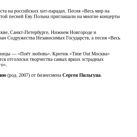
ста на российских хит-парадах. Песня «Весь мир на
этой песней Еву Польна приглашали на многие концерты
скве, Санкт-Петербурге, Нижнем Новгороде и
ран Содружества Независимых Государств, а песня «Весь
 певицы — «Поёт любовь». Критик «Time Out Москва»
тся отголоски творчества самых ярких эстрадных
го».
ию
(род. 2007) от бизнесмена
Сергея Пильгуна
.