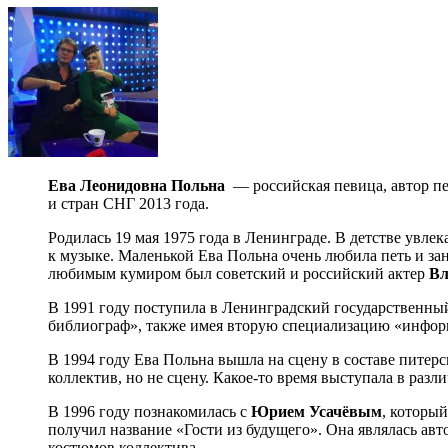
Ева Леонидовна Польна
— российская певица, автор пе
и стран СНГ 2013 года.
Родилась 19 мая 1975 года в Ленинграде. В детстве увле
к музыке. Маленькой Ева Польна очень любила петь и за
любимым кумиром был советский и российский актер
Вл
В 1991 году поступила в Ленинградский государственный
библиограф», также имея вторую специализацию «информ
В 1994 году Ева Польна вышла на сцену в составе питер
коллектив, но не сцену. Какое-то время выступала в разл
В 1996 году познакомилась с
Юрием Усачёвым
, который
получил название «Гости из будущего». Она являлась ав
костюмов коллектива.