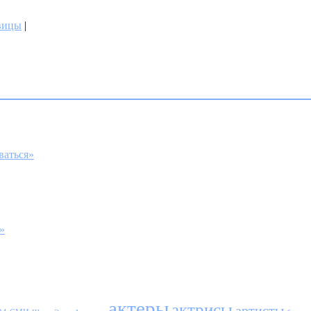
вицы
|
ваться»
»
актеры
актрисы
артисты