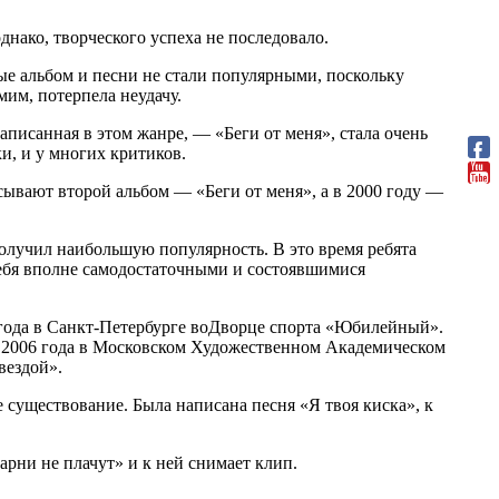
днако, творческого успеха не последовало.
ые альбом и песни не стали популярными, поскольку
мим, потерпела неудачу.
аписанная в этом жанре, — «Беги от меня», стала очень
и, и у многих критиков.
сывают второй альбом — «Беги от меня», а в 2000 году —
олучил наибольшую популярность. В это время ребята
себя вполне самодостаточными и состоявшимися
е года в Санкт-Петербурге воДворце спорта «Юбилейный».
а 2006 года в Московском Художественном Академическом
вездой».
е существование. Была написана песня «Я твоя киска», к
арни не плачут» и к ней снимает клип.