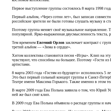
Первое выступление группы состоялось 8 марта 1998 года
Первый альбом, «Через сотни лет», был записан совместн
российские зрители не были готовы слушать музыку в сти
Поэтому группа меняет своё музыкальное направление. Те
популярной. Ярко-выраженная двусмысленность текста, р
Тем временем
Евгений Орлов
заключает контракт с груп
третий альбом — «Зима в сердце».
Хитом коллектива становится песня «Игры». Клип на эту
чувствуют, что способны на большее. Поэтому «Гости из
артистами.
8 марта 2003 года «Гостям из будущего» исполнилось 5 
Это был первый сольный концерт группы в Санкт-Петерб
Театре имени Максима Горького. Также именно в этом те
В марте 2009 года Ева Польна заявила о том, что Юрий У
ней же был снят клип.
В 2009 году Ева Польна объявила о распаде группы и нач