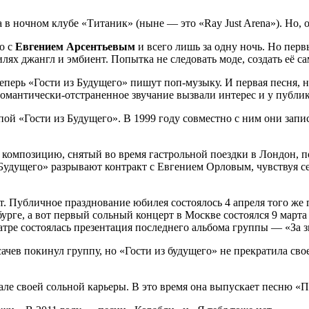
 в ночном клубе «Титаник» (ныне — это «Ray Just Arena»). Но, о
о с
Евгением Арсентьевым
и всего лишь за одну ночь. Но перв
лях джангл и эмбиент. Попытка не следовать моде, создать её са
перь «Гости из Будущего» пишут поп-музыку. И первая песня, н
омантически-отстраненное звучание вызвали интерес и у публик
пой «Гости из Будущего». В 1999 году совместно с ним они запи
 композицию, снятый во время гастрольной поездки в Лондон, п
 Будущего» разрывают контракт с Евгением Орловым, чувствуя 
лет. Публичное празднование юбилея состоялось 4 апреля того ж
урге, а вот первый сольный концерт в Москве состоялся 9 март
атре состоялась презентация последнего альбома группы — «За з
сачев покинул группу, но «Гости из будущего» не прекратила сво
але своей сольной карьеры. В это время она выпускает песню «П