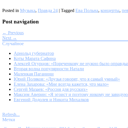
Posted in
Музыка
,
Правда 24
|
Tagged
Ева Польна
,
концерты
,
пе
Post navigation
← Previous
Next →
Случайное
Арнольд губернатор
Коты Марата Сафина
Алексей Огурцов: «Пореченкову не нужно было оправды
Вторая волна популярности Натали
Маленкая Паганини
Юрий Поляков: «Друзья говорят, что я самый умный»
Елена Захарова: «Мне всегда кажется, что мало»
Сергей Мазаев: «Россия для русских»
Максим Аверин: «Я эгоист и поэтому никому не завидую
Евгений Додолев и Никита Михалков
Refresh...
Метки