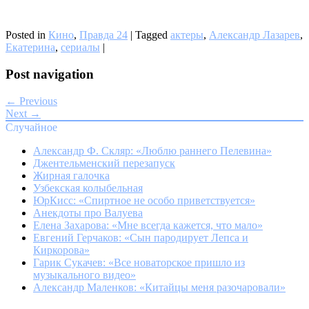
Posted in
Кино
,
Правда 24
|
Tagged
актеры
,
Александр Лазарев
,
Екатерина
,
сериалы
|
Post navigation
← Previous
Next →
Случайное
Александр Ф. Скляр: «Люблю раннего Пелевина»
Джентельменский перезапуск
Жирная галочка
Узбекская колыбельная
ЮрКисс: «Спиртное не особо приветствуется»
Анекдоты про Валуева
Елена Захарова: «Мне всегда кажется, что мало»
Евгений Герчаков: «Сын пародирует Лепса и
Киркорова»
Гарик Сукачев: «Все новаторское пришло из
музыкального видео»
Александр Маленков: «Китайцы меня разочаровали»