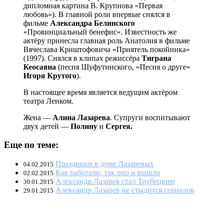
дипломная картина В. Крупнова «Первая
любовь»). В главной роли впервые снялся в
фильме
Александра Белинского
«Провинциальный бенефис». Известность же
актёру принесла главная роль Анатолия в фильме
Вячеслава Криштофовича «Приятель покойника»
(1997). Снялся в клипах режиссёра
Тиграна
Кеосаяна
(песня Шуфутинского, «Песня о друге»
Игоря Крутого
).
В настоящее время является ведущим актёром
театра Ленком.
Жена —
Алина Лазарева
. Супруги воспитывают
двух детей —
Полину
и
Сергея.
Еще по теме:
Праздники в доме Лазаревых
04.02.2015
Как работали, так оно и вышло
02.02.2015
Александр Лазарев стал Трубецким
30.01.2015
Александр Лазарев не стыдится сериалов
29.01.2015