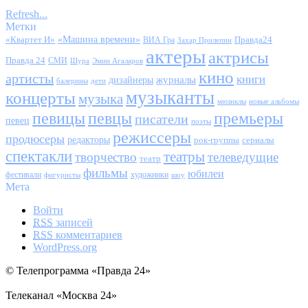
Refresh...
Метки
«Квартет И»
«Машина времени»
Правда24
ВИА Гра
Захар Прилепин
актеры
актрисы
Правда 24
СМИ
Шура
Эмин Агаларов
кино
артисты
книги
журналы
дизайнеры
балерины
дети
музыканты
концерты
музыка
мюзиклы
новые альбомы
певицы
певцы
премьеры
писатели
певец
поэты
режиссеры
продюсеры
редакторы
сериалы
рок-группы
спектакли
театры
творчество
телеведущие
театр
фильмы
юбилеи
фестивали
художники
фигуристы
шоу
Мета
Войти
RSS
записей
RSS
комментариев
WordPress.org
© Телепрограмма «Правда 24»
Телеканал «Москва 24»