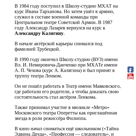
В 1984 году поступил в Школу-студию МХАТ на
курс Ивана Тарханова. Но затем ушёл в армию,
служил в составе военной команды при
Центральном театре Советской Армии. В 1987
году Александр Лазарев вернулся на курс к
Александру Калягину
.
В начале актёрской карьеры снимался под
фамилией Трубецкой.
В 1990 году окончил Школу-студию (ВУЗ) имени
Вл. И. Немировича-Данченко при МХАТе имени
А. П. Чехова (курс А. Калягина) и был принят в
труппу театра Ленком.
Он не пошёл работать в Театр имени Маяковского,
где работали его родители, а чтобы доказать свою
состоятельность стал актёром Ленкома.
Также принимал участие в мюзикле «Метро»
Московского театра Оперетты как приглашённая
звезда в роли режиссёра Филиппа.
В кино начал сниматься ещё школьником («Тайна
Эдвина Друда», «Профессия — следователь», и