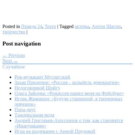
Posted in
Правда 24
,
Театр
|
Tagged
актеры
,
Антон Шагин
,
творчество
|
Post navigation
← Previous
Next →
Случайное
Рок-музыкант Мусоргский
Захар Прилепин: «Россия – колыбель демократии»
Недоговорной Шойгу
Ольга Зайцева: «Режиссер нашел меня на Фейсбуке»
Игорь Жижикин: «Будучи старшиной, я тренировал
девчонок»
Папа-друг
Танцевальная мода
Андрей Григорьев-Аполлонов о том, как становятся
«Иванушками»
Игра на раздевание с Анной Прудовой