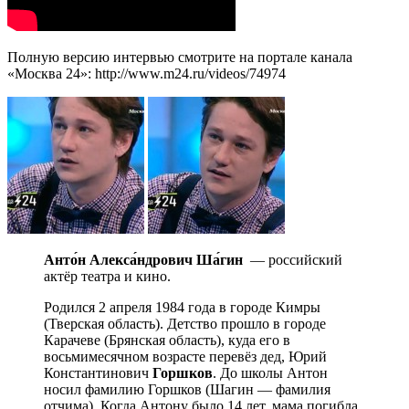
Полную версию интервью смотрите на портале канала
«Москва 24»: http://www.m24.ru/videos/74974
Анто́н Алекса́ндрович Ша́гин
— российский
актёр театра и кино.
Родился 2 апреля 1984 года в городе Кимры
(Тверская область). Детство прошло в городе
Карачеве (Брянская область), куда его в
восьмимесячном возрасте перевёз дед, Юрий
Константинович
Горшков
. До школы Антон
носил фамилию Горшков (Шагин — фамилия
отчима). Когда Антону было 14 лет, мама погибла.