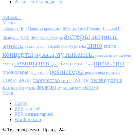
Режиссер Vs продюсер
Refresh...
Метки
«Квартет И»
«Машина времени»
Правда24
ВИА Гра
Захар Прилепин
актеры
актрисы
Правда 24
СМИ
Шура
Эмин Агаларов
кино
артисты
книги
журналы
дизайнеры
балерины
дети
музыканты
концерты
музыка
мюзиклы
новые альбомы
певицы
певцы
премьеры
писатели
певец
поэты
режиссеры
продюсеры
редакторы
сериалы
рок-группы
спектакли
театры
творчество
телеведущие
театр
фильмы
юбилеи
фестивали
художники
фигуристы
шоу
Мета
Войти
RSS
записей
RSS
комментариев
WordPress.org
© Телепрограмма «Правда 24»