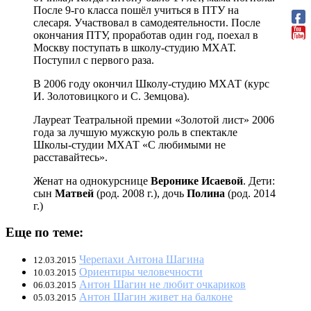
После 9-го класса пошёл учиться в ПТУ на
слесаря. Участвовал в самодеятельности. После
окончания ПТУ, проработав один год, поехал в
Москву поступать в школу-студию МХАТ.
Поступил с первого раза.
В 2006 году окончил Школу-студию МХАТ (курс
И. Золотовицкого и С. Земцова).
Лауреат Театральной премии «Золотой лист» 2006
года за лучшую мужскую роль в спектакле
Школы-студии МХАТ «С любимыми не
расставайтесь».
Женат на однокурснице
Веронике Исаевой
. Дети:
сын
Матвей
(род. 2008 г.), дочь
Полина
(род. 2014
г.)
Еще по теме:
Черепахи Антона Шагина
12.03.2015
Ориентиры человечности
10.03.2015
Антон Шагин не любит очкариков
06.03.2015
Антон Шагин живет на балконе
05.03.2015