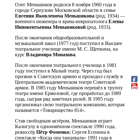
Олег Меньшиков родился 8 ноября 1960 года в
городе Серпухове Московской области в семье
Евгения Яковлевича Меньшикова
(род. 1934) —
военного инженера и врача-невропатолога
Елены
Иннокентьевны Меньшиковой
(род. 1933).
После окончания общеобразовательной и
музыкальной школ (1977 год) поступил в Высшее
театральное училище имени М. С. Щепкина, на
курс
Владимира Монахова
.
После окончания театрального училища в 1981
году поступил в Малый театр. Через год был
призван в Советскую армию и проходил службу в
Центральном академическом театре Советской
армии. В 1985 году Меньшиков перешёл в труппу
театра имени Ермоловой, где проработал до 1989
года, сыграв ряд заметных ролей. В 1995 году
организовал свою театральную компанию, которая
называется «Товарищество 814».
Став свободным актёром, Меньшиков играет
Калигулу в одноимённом спектакле 1990 года,
режиссёр
Пётр Фоменко
; Сергея Есенина в
спектакле «Когда она танцевала» 1991 года в