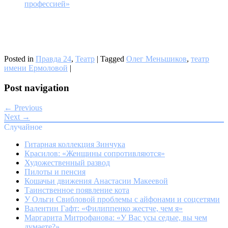
профессией»
Posted in
Правда 24
,
Театр
|
Tagged
Олег Меньшиков
,
театр
имени Ермоловой
|
Post navigation
← Previous
Next →
Случайное
Гитарная коллекция Зинчука
Красилов: «Женщины сопротивляются»
Художественный развод
Пилоты и пенсия
Кошачьи движения Анастасии Макеевой
Таинственное появление кота
У Ольги Свибловой проблемы с айфонами и соцсетями
Валентин Гафт: «Филиппенко жестче, чем я»
Маргарита Митрофанова: «У Вас усы седые, вы чем
думаете?»