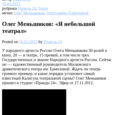
16.03.2015
рубрики
Правда 24
,
Театр
метки
Олег Меньшиков
,
театр имени Ермоловой
Олег Меньшиков: «Я небольшой
театрал»
Posted on
16.03.2015
by
Правда-24
У народного артиста России Олега Меньшикова 30 ролей в
кино, 20 — в театре, 15 премий, в том числе трех
Государственных и звание Народного артиста России. Сейчас
он — художественный руководитель Московского
драматического театра им. Ермоловой. Ждать ли теперь
громких премьер, и какие порядки установит самый
известный Калигула театральной сцены? Олег Меньшиков
пришел в студию «Правды 24». Эфир от 27.11.2012.