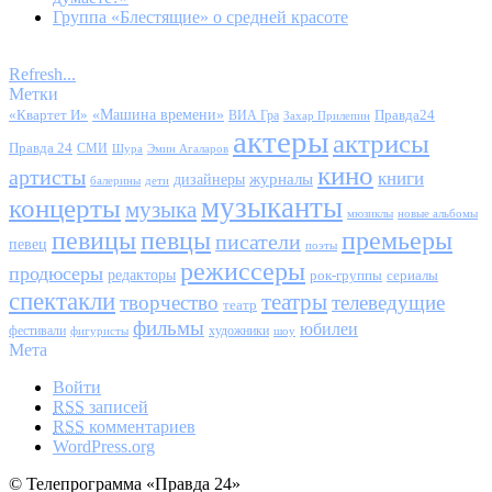
Группа «Блестящие» о средней красоте
Refresh...
Метки
«Квартет И»
«Машина времени»
Правда24
ВИА Гра
Захар Прилепин
актеры
актрисы
Правда 24
СМИ
Шура
Эмин Агаларов
кино
артисты
книги
журналы
дизайнеры
балерины
дети
музыканты
концерты
музыка
мюзиклы
новые альбомы
певицы
певцы
премьеры
писатели
певец
поэты
режиссеры
продюсеры
редакторы
сериалы
рок-группы
спектакли
театры
творчество
телеведущие
театр
фильмы
юбилеи
фестивали
художники
фигуристы
шоу
Мета
Войти
RSS
записей
RSS
комментариев
WordPress.org
© Телепрограмма «Правда 24»