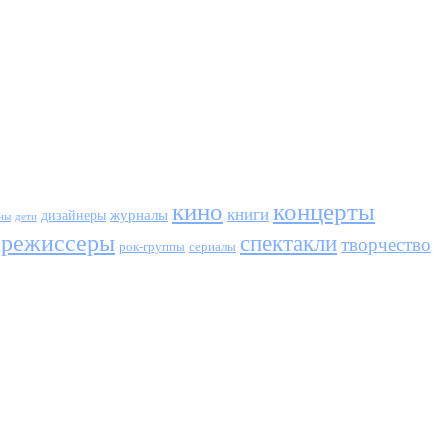
кино
концерты
книги
журналы
дизайнеры
ны
дети
режиссеры
спектакли
творчество
сериалы
рок-группы