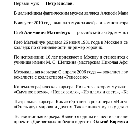
Первый муж —
Пётр Кислов
.
В дальнейшем фактическим мужем являлся Алексей Мака
В августе 2010 года вышла замуж за актёра и композитор
Глеб Алимович Матвейчук
— российский актёр, композ
Глеб Матвейчук родился 26 июня 1981 года в Москве в 
колледж по специальности дирижёр-хоровик.
По исполнении 16 лет приезжает в Москву и становится 
училища имени М. С. Щепкина (мастерская Николая Афо
Музыкальная карьера: С апреля 2006 года — вокалист гру
вокалиста с коллективом «Ренессанс».
Кинематографическая карьера: Является автором музыки
«Смутное время», «Новая земля», «Из пламя и света», «
Театральная карьера: Как актёр занят в рок-операх «Ии
«Отель двух миров» и других. Также пишет музыку для т
Телевизионная карьера: Является одним из шести финалис
проекте «Две звезды» победил в дуэте с
Ольгой Кормух