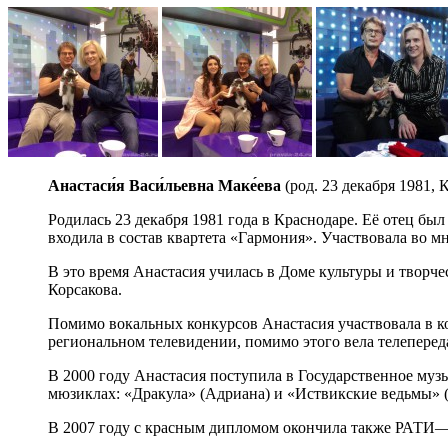
Анастаси́я Васи́льевна Маке́ева
(род. 23 декабря 1981,
Родилась 23 декабря 1981 года в Краснодаре. Её отец бы
входила в состав квартета «Гармония». Участвовала во м
В это время Анастасия училась в Доме культуры и творче
Корсакова.
Помимо вокальных конкурсов Анастасия участвовала в к
региональном телевидении, помимо этого вела телеперед
В 2000 году Анастасия поступила в Государственное муз
мюзиклах: «Дракула» (Адриана) и «Иствикские ведьмы» (
В 2007 году с красным дипломом окончила также РАТ