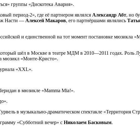
ться» группы «Дискотека Авария».
овый период-2», где её партнером являлся
Александр Абт
, но б
муж Насти —
Алексей Макаров
, его партнёршами являлись
Тать
оссийской и единственной на тот момент постановке мюзикла «Мо
который шёл в Москве в театре МДМ в 2010—2011 годах. Роль Л
ла мюзикл «Монте-Кристо».
журнала «XXL».
Шеридан в мюзикле «Mamma Mia!».
go».
Турвель в музыкально-драматическом спектакле «Территория Стр
ограмму «Субботний вечер» с
Николаем Басковым
.