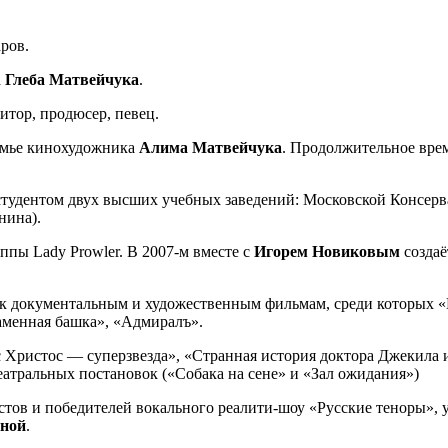
ров.
а
Глеба Матвейчука
.
итор, продюсер, певец.
семье кинохудожника
Алима Матвейчука
. Продолжительное врем
студентом двух высших учебных заведений: Московской Консерв
нина).
ппы Lady Prowler. В 2007-м вместе с
Игорем Новиковым
создаё
 к документальным и художественным фильмам, среди которых 
Каменная башка», «Адмиралъ».
сус Христос — суперзвезда», «Странная история доктора Джекила
еатральных постановок («Собака на сене» и «Зал ожидания»)
тов и победителей вокального реалити-шоу «Русские теноры», уч
иной
.