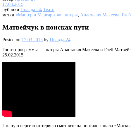
17.03.2015
рубрики
Правда 24
,
Театр
метки
«Мастер и Маргарита»
,
актеры
,
Анастасия Макеева
,
Глеб
Матвейчук в поисках пути
Posted on
17.03.2015
by
Правда-24
Гости программы — актеры Анастасия Макеева и Глеб Матвейчу
25.02.2015.
Полную версию интервью смотрите на портале канала «Москва 2