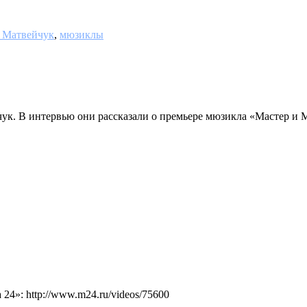
 Матвейчук
,
мюзиклы
к. В интервью они рассказали о премьере мюзикла «Мастер и Ма
4»: http://www.m24.ru/videos/75600