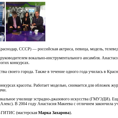
 Краснодар, СССР) — российская актриса, певица, модель, телеве
л руководителем вокально-инструментального ансамбля. Анастасия
ногих конкурсах.
ства своего города. Также в течение одного года училась в Кра
онкурсах красоты. Работает моделью, снимается для обложек жу
ачи.
ыкальное училище эстрадно-джазового искусства (ГМУЭДИ). Ещё 
Алекс). В 2004 году Анастасия Макеева с отличием закончила у
И—ГИТИС (мастерская
Марка Захарова
).