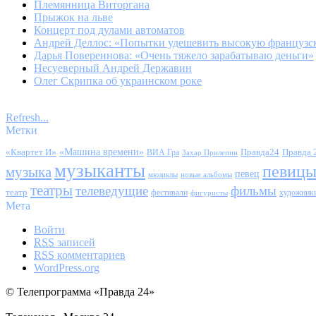
Племянница Виторгана
Прыжок на льве
Концерт под дулами автоматов
Андрей Деллос: «Попытки удешевить высокую французс
Дарья Повереннова: «Очень тяжело зарабатываю деньги»
Несуеверный Андрей Державин
Олег Скрипка об украинском роке
Refresh...
Метки
«Квартет И»
«Машина времени»
Правда24
Правда 
ВИА Гра
Захар Прилепин
музыканты
певиц
музыка
певец
мюзиклы
новые альбомы
театры
телеведущие
фильмы
театр
фестивали
художник
фигуристы
Мета
Войти
RSS
записей
RSS
комментариев
WordPress.org
© Телепрограмма «Правда 24»