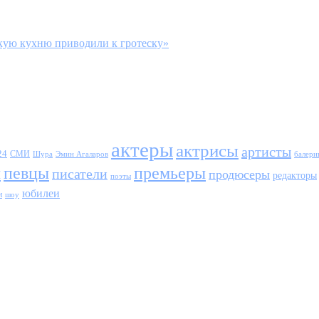
кую кухню приводили к гротеску»
актеры
актрисы
артисты
24
СМИ
Шура
балери
Эмин Агаларов
ы
певцы
премьеры
писатели
продюсеры
редакторы
поэты
юбилеи
и
шоу