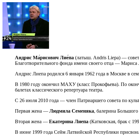
Андрис Ма́рисович Лие́па
(латыш. Andris Liepa) — сове
Благотворительного фонда имени своего отца — Мариса 
Андрис Лиепа родился 6 января 1962 года в Москве в се
В 1980 году окончил МАХУ (класс Прокофьева). По оконч
балетах классического репертуара театра.
С 26 июля 2010 года — член Патриаршего совета по культ
Первая жена —
Людмила Семеняка
, балерина Большого 
Вторая жена —
Екатерина Лиепа
(Катковская, брак с 19
В июне 1999 года Сейм Латвийской Республики присвоил