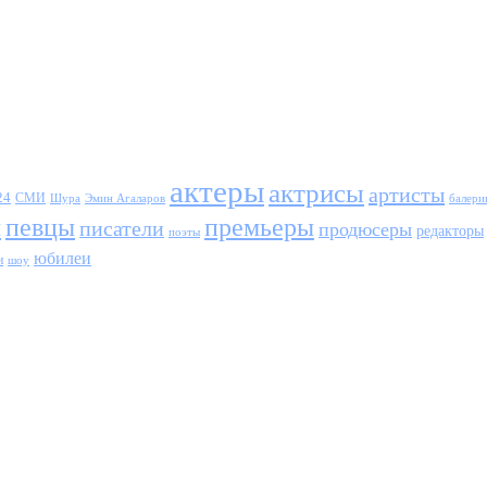
актеры
актрисы
артисты
24
СМИ
Шура
балери
Эмин Агаларов
ы
певцы
премьеры
писатели
продюсеры
редакторы
поэты
юбилеи
и
шоу