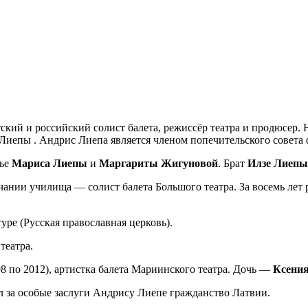
тский и российский солист балета, режиссёр театра и продюсер.
Лиепы . Андрис Лиепа является членом попечительского совета
мье
Мариса Лиепы
и
Маргариты Жигуновой
. Брат
Илзе Лиепы
ании училища — солист балета Большого театра. За восемь лет 
уре (Русская православная церковь).
театра.
98 по 2012), артистка балета Мариинского театра. Дочь —
Ксени
 за особые заслуги Андрису Лиепе гражданство Латвии.