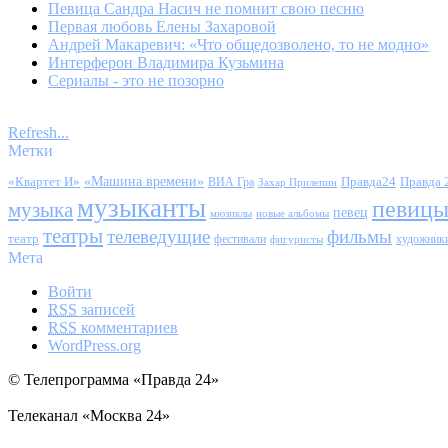
Певица Сандра Насич не помнит свою песню
Первая любовь Елены Захаровой
Андрей Макаревич: «Что общедозволено, то не модно»
Интерферон Владимира Кузьмина
Сериалы - это не позорно
Refresh...
Метки
«Квартет И»
«Машина времени»
Правда24
Правда 
ВИА Гра
Захар Прилепин
музыканты
певиц
музыка
певец
мюзиклы
новые альбомы
театры
телеведущие
фильмы
театр
фестивали
художник
фигуристы
Мета
Войти
RSS
записей
RSS
комментариев
WordPress.org
© Телепрограмма «Правда 24»
Телеканал «Москва 24»