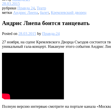
28.03.2015
рубрики
Правда 24
,
Театр
метки
Андрис Лиепа
,
балет
,
Кремлевский дворец
Андрис Лиепа боится танцевать
Posted on
28.03.2015
by
Правда-24
27 ноября, на сцене Кремлевского Дворца Съездов состоится 
уникальный гала-концерт. Накануне этого события Андрис Лиеп
Полную версию интервью смотрите на портале канала «Москва 2