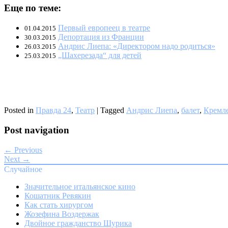
Еще по теме:
Первый европеец в театре
01.04.2015
Депортация из Франции
30.03.2015
Андрис Лиепа: «Директором надо родиться»
26.03.2015
„Шахерезада“ для детей
25.03.2015
Posted in
Правда 24
,
Театр
|
Tagged
Андрис Лиепа
,
балет
,
Кремле
Post navigation
← Previous
Next →
Случайное
Значительное итальянское кино
Кошатник Ревякин
Как стать хирургом
Жозефина Воздержак
Двойное гражданство Шурика