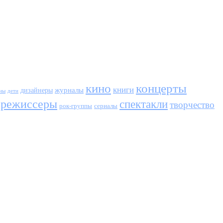
кино
концерты
книги
журналы
дизайнеры
ны
дети
режиссеры
спектакли
творчество
сериалы
рок-группы