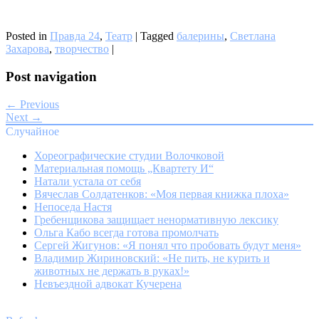
Posted in
Правда 24
,
Театр
|
Tagged
балерины
,
Светлана
Захарова
,
творчество
|
Post navigation
← Previous
Next →
Случайное
Хореографические студии Волочковой
Материальная помощь „Квартету И“
Натали устала от себя
Вячеслав Солдатенков: «Моя первая книжка плоха»
Непоседа Настя
Гребенщикова защищает ненормативную лексику
Ольга Кабо всегда готова промолчать
Сергей Жигунов: «Я понял что пробовать будут меня»
Владимир Жириновский: «Не пить, не курить и
животных не держать в руках!»
Невъездной адвокат Кучерена