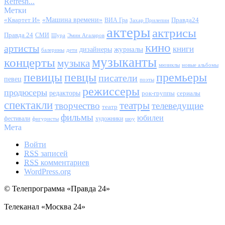
Refresh...
Метки
«Квартет И»
«Машина времени»
Правда24
ВИА Гра
Захар Прилепин
актеры
актрисы
Правда 24
СМИ
Шура
Эмин Агаларов
кино
артисты
книги
журналы
дизайнеры
балерины
дети
музыканты
концерты
музыка
мюзиклы
новые альбомы
певицы
певцы
премьеры
писатели
певец
поэты
режиссеры
продюсеры
редакторы
сериалы
рок-группы
спектакли
театры
творчество
телеведущие
театр
фильмы
юбилеи
фестивали
художники
фигуристы
шоу
Мета
Войти
RSS
записей
RSS
комментариев
WordPress.org
© Телепрограмма «Правда 24»
Телеканал «Москва 24»