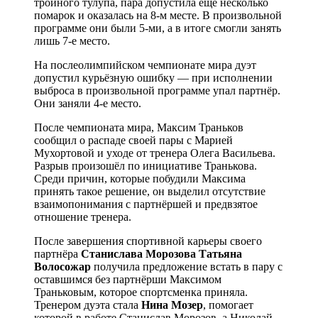
тройного тулупа, пара допустила ещё несколько
помарок и оказалась на 8-м месте. В произвольной
программе они были 5-ми, а в итоге смогли занять
лишь 7-е место.
На послеолимпийском чемпионате мира дуэт
допустил курьёзную ошибку — при исполнении
выброса в произвольной программе упал партнёр.
Они заняли 4-е место.
После чемпионата мира, Максим Траньков
сообщил о распаде своей пары с Марией
Мухортовой и уходе от тренера Олега Васильева.
Разрыв произошёл по инициативе Транькова.
Среди причин, которые побудили Максима
принять такое решение, он выделил отсутствие
взаимопонимания с партнёршeй и предвзятое
отношение тренера.
После завершения спортивной карьеры своего
партнёра
Станислава Морозова
Татьяна
Волосожар
получила предложение встать в пару с
оставшимся без партнёрши Максимом
Траньковым, которое спортсменка приняла.
Тренером дуэта стала
Нина Мозер
, помогает
которой в работе Станислав Морозов, а Николай