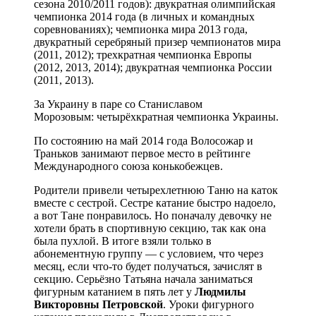
сезона 2010/2011 годов): двукратная олимпийская
чемпионка 2014 года (в личных и командных
соревнованиях); чемпионка мира 2013 года,
двукратный серебряный призер чемпионатов мира
(2011, 2012); трехкратная чемпионка Европы
(2012, 2013, 2014); двукратная чемпионка России
(2011, 2013).
За Украину в паре со Станиславом
Морозовым: четырёхкратная чемпионка Украины.
По состоянию на май 2014 года Волосожар и
Траньков занимают первое место в рейтинге
Международного союза конькобежцев.
Родители привели четырехлетнюю Таню на каток
вместе с сестрой. Сестре катание быстро надоело,
а вот Тане понравилось. Но поначалу девочку не
хотели брать в спортивную секцию, так как она
была пухлой. В итоге взяли только в
абонементную группу — с условием, что через
месяц, если что-то будет получаться, зачислят в
секцию. Серьёзно Татьяна начала заниматься
фигурным катанием в пять лет у
Людмилы
Викторовны
Петровской
. Уроки фигурного