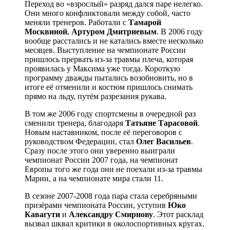
Переход во «взрослый» разряд дался паре нелегко.
Они много конфликтовали между собой, часто
меняли тренеров. Работали с
Тамарой
Москвиной
,
Артуром Дмитриевым
. В 2006 году
вообще расстались и не катались вместе несколько
месяцев. Выступление на чемпионате России
пришлось прервать из-за травмы плеча, которая
проявилась у Максима уже тогда. Короткую
программу дважды пытались возобновить, но в
итоге её отменили и костюм пришлось снимать
прямо на льду, путём разрезания рукава.
В том же 2006 году спортсмены в очередной раз
сменили тренера, благодаря
Татьяне Тарасовой
.
Новым наставником, после её переговоров с
руководством Федерации, стал
Олег Васильев
.
Сразу после этого они уверенно выиграли
чемпионат России 2007 года, на чемпионат
Европы того же года они не поехали из-за травмы
Марии, а на чемпионате мира стали 11.
В сезоне 2007-2008 года пара стала серебряными
призёрами чемпионата России, уступив
Юко
Кавагути
и
Александру Смирнову
. Этот расклад
вызвал шквал критики в околоспортивных кругах.