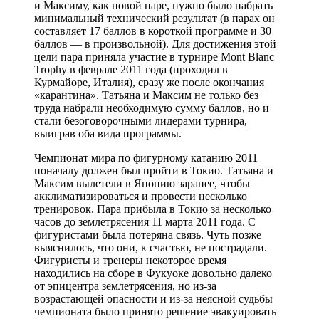
и Максиму, как новой паре, нужно было набрать
минимальный технический результат (в парах он
составляет 17 баллов в короткой программе и 30
баллов — в произвольной). Для достижения этой
цели пара приняла участие в турнире Mont Blanc
Trophy в феврале 2011 года (проходил в
Курмайоре, Италия), сразу же после окончания
«карантина». Татьяна и Максим не только без
труда набрали необходимую сумму баллов, но и
стали безоговорочными лидерами турнира,
выиграв оба вида программы.
Чемпионат мира по фигурному катанию 2011
поначалу должен был пройти в Токио. Татьяна и
Максим вылетели в Японию заранее, чтобы
акклиматизироваться и провести несколько
тренировок. Пара прибыла в Токио за несколько
часов до землетрясения 11 марта 2011 года. С
фигуристами была потеряна связь. Чуть позже
выяснилось, что они, к счастью, не пострадали.
Фигуристы и тренеры некоторое время
находились на сборе в Фукуоке довольно далеко
от эпицентра землетрясения, но из-за
возрастающей опасности и из-за неясной судьбы
чемпионата было принято решение эвакуировать