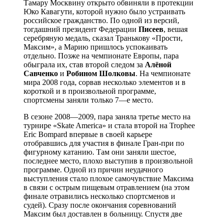
Тамару Москвину открыто обвиняли в протекции
Юко Кавагути, которой нужно было устраивать
российское гражданство. По одной из версий,
тогдашний президент Федерации
Писеев
, вешая
серебряную медаль, сказал Транькову «Прости,
Максим», а Марию пришлось успокаивать
отдельно. Позже на чемпионате Европы, пара
обыграла их, став второй следом за
Алёной
Савченко
и
Робином
Шолковы
. На чемпионате
мира 2008 года, сорвав несколько элементов и в
короткой и в произвольной программе,
спортсмены заняли только 7—е место.
В сезоне 2008—2009, пара заняла третье место на
турнире «Skate America» и стала второй на Trophee
Eric Bompard впервые в своей карьере
отобравшись для участия в финале Гран-при по
фигурному катанию. Там они заняли шестое,
последнее место, плохо выступив в произвольной
программе. Одной из причин неудачного
выступления стало плохое самочувствие Максима
в связи с острым пищевым отравлением (на этом
финале отравились несколько спортсменов и
судей). Сразу после окончания соревнований
Максим был доставлен в больницу. Спустя две