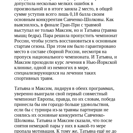
допустила несколько мелких ошибок в
произвольной и в итоге заняла 2 место, в общей
сумме уступив всего лишь 0,18 балла своим
основным конкурентам Савченко-Шoлковы. Как
выяснилось, в финале Гран-При с травмой
выступал не только Максим, но и Татьяна (травма
мышц бедра). Пара решила пропустить чемпионат
России, чтобы успеть восстановиться к основным
стартам сезона. При этом им было гарантировано
место в составе сборной России, несмотря на
пропуск национального чемпионата. И Татьяна, и
Максим проходили курс лечения в Нью-Йоркской
клинике, одной из немногих в мире,
специализирующихся на лечении таких
спортивных травм.
Татьяна и Максим, лидируя в обеих программах,
уверенно выиграли свой первый совместный
чемпионат Европы, правда, по их словам, победа
принесла бы им гораздо больше удовольствия,
если бы с турнира из-за травмы партнерши не
снялись их основные конкуренты Савченко-
Шoлковы. Татьяна и Максим сказали, что после
снятия немецкой пары у них в какой-то мере
пропала мотивация. К тому же, Татьяна ещё не до