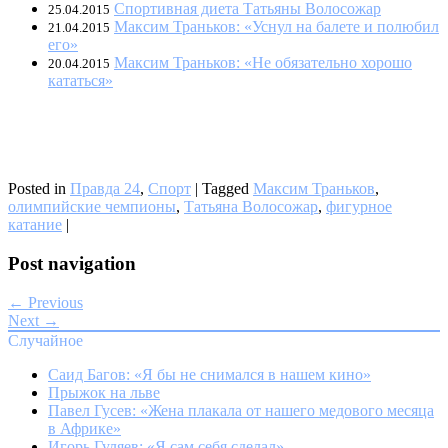
Спортивная диета Татьяны Волосожар
25.04.2015
Максим Траньков: «Уснул на балете и полюбил
21.04.2015
его»
Максим Траньков: «Не обязательно хорошо
20.04.2015
кататься»
Posted in
Правда 24
,
Спорт
|
Tagged
Максим Траньков
,
олимпийские чемпионы
,
Татьяна Волосожар
,
фигурное
катание
|
Post navigation
← Previous
Next →
Случайное
Саид Багов: «Я бы не снимался в нашем кино»
Прыжок на льве
Павел Гусев: «Жена плакала от нашего медового месяца
в Африке»
Игорь Гуляев: «Я сам себя сделал»