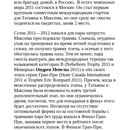
всю бригаду домой, в Россию.. В итоге чемпионат
мира 2011 состоялся в Москве. Он стал первым
крупным совместным международным стартом
для Татьяны и Максима, но они сразу же смогли
подняться на пьедестал, заняв 2 место.
Сезон 2011—2012 начался для пары непросто.
Максима преследовали травмы. Сначала, неудачно
упав на тренировке во время летней подготовки к
сезону, он получил травму плеча, а осенью у него
обострилась травма паха. Тем не менее, пара
смогла выиграть два международных турнира так
называемой категории B (Nebelhorn Trophy 2011 и
Мемориал
Ондрея
Непелы
2011) и оба своих
этапа серии Гран-При (Skate Canada International
2011 и Trophée Eric Bompard 2011). Причем, когда в
межсезонье распределялись этапы, у Татьяны и
Максима была возможность взять третий
дополнительный этап, но они ограничились
двумя, посчитав, что для попадания в финал этого
будет достаточно. Несмотря на отсутствие
оптимальной формы из-за постоянной борьбы с
травмами пара без труда вышла в Финал Гран-
При, занимая первое место в рейтинге после
окончания всех этапов. В Финале Гран-При,