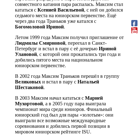
совместного катания пара распалась. Максим стал
кататься с
Ксенией Васильевой
, с ней он добился
седьмого места на юниорском первенстве. Ещё
через два года Траньков уже катался с
Богомоловой Ириной
.
Летом 1999 года Максим получил приглашение от
Людмилы Смирновой
, переехал в Санкт-
Петербург и встал в пару с её дочерью
Ириной
Улановой
, с которой они прокатались три года и
добились пятого места на национальном
юниорском первенстве.
В 2002 года Максим Траньков перешёл в группу
Великовых
и встал в пару с
Натальей
Шестаковой
.
В 2003 Максим начал кататься с
Марией
Мухортовой
, а в 2005 году пара выиграла
чемпионат мира среди юниоров. Финальный
юниорский год был для пары «золотым»: они
выиграли все возможные международные
соревнования и добились первой позиции в
мировом юниорском рейтинге ISU.