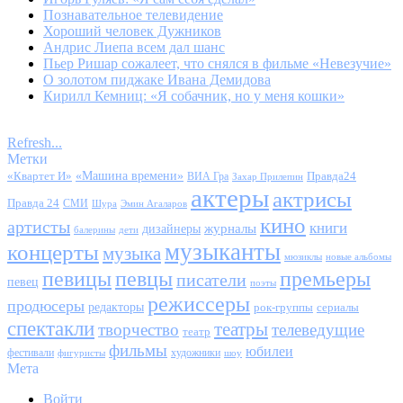
Познавательное телевидение
Хороший человек Дужников
Андрис Лиепа всем дал шанс
Пьер Ришар сожалеет, что снялся в фильме «Невезучие»
О золотом пиджаке Ивана Демидова
Кирилл Кемниц: «Я собачник, но у меня кошки»
Refresh...
Метки
«Квартет И»
«Машина времени»
Правда24
ВИА Гра
Захар Прилепин
актеры
актрисы
Правда 24
СМИ
Шура
Эмин Агаларов
кино
артисты
книги
журналы
дизайнеры
балерины
дети
музыканты
концерты
музыка
мюзиклы
новые альбомы
певицы
певцы
премьеры
писатели
певец
поэты
режиссеры
продюсеры
редакторы
сериалы
рок-группы
спектакли
театры
творчество
телеведущие
театр
фильмы
юбилеи
фестивали
художники
фигуристы
шоу
Мета
Войти