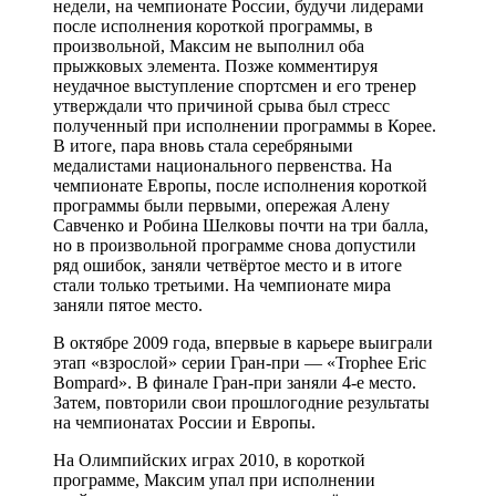
недели, на чемпионате России, будучи лидерами
после исполнения короткой программы, в
произвольной, Максим не выполнил оба
прыжковых элемента. Позже комментируя
неудачное выступление спортсмен и его тренер
утверждали что причиной срыва был стресс
полученный при исполнении программы в Корее.
В итоге, пара вновь стала серебряными
медалистами национального первенства. На
чемпионате Европы, после исполнения короткой
программы были первыми, опережая Алену
Савченко и Робина Шелковы почти на три балла,
но в произвольной программе снова допустили
ряд ошибок, заняли четвёртое место и в итоге
стали только третьими. На чемпионате мира
заняли пятое место.
В октябре 2009 года, впервые в карьере выиграли
этап «взрослой» серии Гран-при — «Trophee Eric
Bompard». В финале Гран-при заняли 4-е место.
Затем, повторили свои прошлогодние результаты
на чемпионатах России и Европы.
На Олимпийских играх 2010, в короткой
программе, Максим упал при исполнении