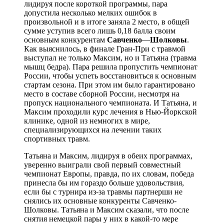
лидируя после короткой программы, пара
допустила несколько мелких ошибок в
произвольной и в итоге заняла 2 место, в общей
сумме уступив всего лишь 0,18 балла своим
основным конкурентам
Савченко
—
Шoлковы
.
Как выяснилось, в финале Гран-При с травмой
выступал не только Максим, но и Татьяна (травма
мышц бедра). Пара решила пропустить чемпионат
России, чтобы успеть восстановиться к основным
стартам сезона. При этом им было гарантировано
место в составе сборной России, несмотря на
пропуск национального чемпионата. И Татьяна, и
Максим проходили курс лечения в Нью-Йоркской
клинике, одной из немногих в мире,
специализирующихся на лечении таких
спортивных травм.
Татьяна и Максим, лидируя в обеих программах,
уверенно выиграли свой первый совместный
чемпионат Европы, правда, по их словам, победа
принесла бы им гораздо больше удовольствия,
если бы с турнира из-за травмы партнерши не
снялись их основные конкуренты Савченко-
Шoлковы. Татьяна и Максим сказали, что после
снятия немецкой пары у них в какой-то мере