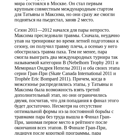
мира состоялся в Москве. Он стал первым
крупным совместным международным стартом
для Татьяны и Максима, но они сразу же смогли
подняться на пьедестал, заняв 2 место.
Сезон 2011—2012 начался для пары непросто.
Максима преследовали травмы. Сначала, неудачно
упав на тренировке во время летней подготовки к
сезону, он получил травму плеча, а осенью у него
обострилась травма паха. Тем не менее, пара
смогла выиграть два международных турнира так
называемой категории B (Nebelhorn Trophy 2011 и
Мемориал Ондрея Непелы 2011) и оба своих этапа
серии Гран-При (Skate Canada International 2011 и
Trophée Eric Bompard 2011). Причем, когда в
межсезонье распределялись этапы, у Татьяны и
Максима была возможность взять третий
дополнительный этап, но они ограничились
двумя, посчитав, что для попадания в финал этого
будет достаточно. Несмотря на отсутствие
оптимальной формы из-за постоянной борьбы с
травмами пара без труда вышла в Финал Гран-
При, занимая первое место в рейтинге после
окончания всех этапов. В Финале Гран-При,
лидируя после короткой программы, пара