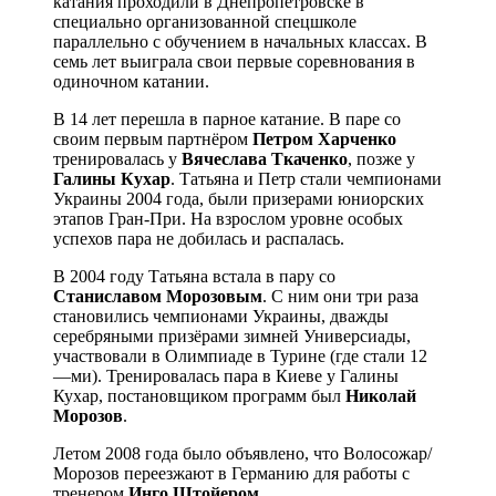
катания проходили в Днепропетровске в
специально организованной спецшколе
параллельно с обучением в начальных классах. В
семь лет выиграла свои первые соревнования в
одиночном катании.
В 14 лет перешла в парное катание. В паре со
своим первым партнёром
Петром
Харченко
тренировалась у
Вячеслава
Ткаченко
, позже у
Галины
Кухар
. Татьяна и Петр стали чемпионами
Украины 2004 года, были призерами юниорских
этапов Гран-При. На взрослом уровне особых
успехов пара не добилась и распалась.
В 2004 году Татьяна встала в пару со
Станиславом
Морозовым
. С ним они три раза
становились чемпионами Украины, дважды
серебряными призёрами зимней Универсиады,
участвовали в Олимпиаде в Турине (где стали 12
—ми). Тренировалась пара в Киеве у Галины
Кухар, постановщиком программ был
Николай
Морозов
.
Летом 2008 года было объявлено, что Волосожар/
Морозов переезжают в Германию для работы с
тренером
Инго
Штойером
.