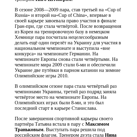
В сезоне 2008—2009 пара, став третьей на «Cup of
Russia» и второй на«Cup of China», впервые в
своей карьере завоевала право участия в финале
Гран-при, где стала четвёртой. После возвращения
из Кореи на тренировочную базу в немецком
Хемнице пара посчитала нецелесообразным
делать ещё один перелёт на Украину для участия в
национальном чемпионате и выступила «вне
конкурса» на чемпионате Германии. На
чемпионате Европы снова стали четвёртыми. На
чемпионате мира 2009 стали 6-ми и обеспечили
Украине две путёвки в парном катании на зимние
Олимпийские игры 2010.
В олимпийском сезоне пара стала четвёртый раз
чемпионами Украины, третий раз подряд заняла
четвёртое место на чемпионате Европы. На
Олимпийских играх были 8-ми, и это был
последний старт в карьере Станислава.
После завершения спортивной карьеры своего
партнёра Татьяна встала в пару с
Максимом
Траньковым
. Выступать пара решила под
российским флагом. Тренером дуэта стала
Нина