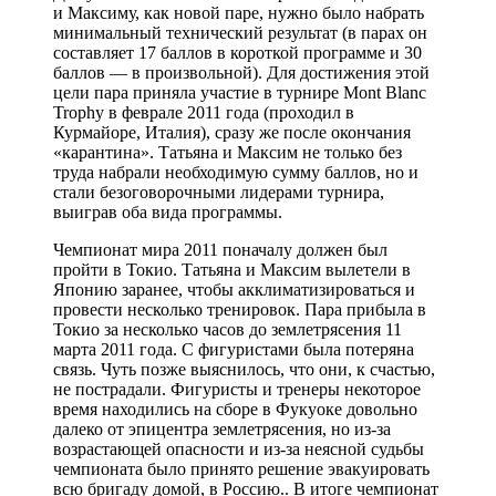
и Максиму, как новой паре, нужно было набрать
минимальный технический результат (в парах он
составляет 17 баллов в короткой программе и 30
баллов — в произвольной). Для достижения этой
цели пара приняла участие в турнире Mont Blanc
Trophy в феврале 2011 года (проходил в
Курмайоре, Италия), сразу же после окончания
«карантина». Татьяна и Максим не только без
труда набрали необходимую сумму баллов, но и
стали безоговорочными лидерами турнира,
выиграв оба вида программы.
Чемпионат мира 2011 поначалу должен был
пройти в Токио. Татьяна и Максим вылетели в
Японию заранее, чтобы акклиматизироваться и
провести несколько тренировок. Пара прибыла в
Токио за несколько часов до землетрясения 11
марта 2011 года. С фигуристами была потеряна
связь. Чуть позже выяснилось, что они, к счастью,
не пострадали. Фигуристы и тренеры некоторое
время находились на сборе в Фукуоке довольно
далеко от эпицентра землетрясения, но из-за
возрастающей опасности и из-за неясной судьбы
чемпионата было принято решение эвакуировать
всю бригаду домой, в Россию.. В итоге чемпионат