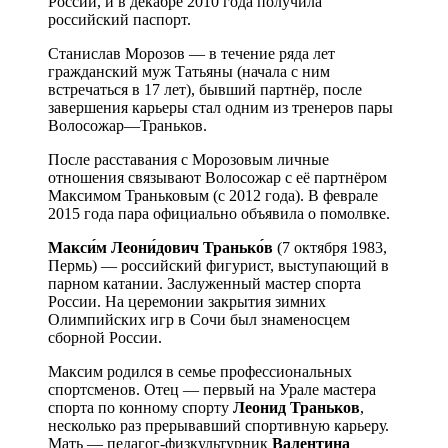
России, и в декабре 2010 года получила
российский паспорт.
Станислав Морозов — в течение ряда лет
гражданский муж Татьяны (начала с ним
встречаться в 17 лет), бывший партнёр, после
завершения карьеры стал одним из тренеров пары
Волосожар—Траньков.
После расставания с Морозовым личные
отношения связывают Волосожар с её партнёром
Максимом Траньковым (с 2012 года). В феврале
2015 года пара официально объявила о помолвке.
Макси́м Леони́дович Транько́в
(7 октября 1983,
Пермь) — российский фигурист, выступающий в
парном катании. Заслуженный мастер спорта
России. На церемонии закрытия зимних
Олимпийских игр в Сочи был знаменосцем
сборной России.
Максим родился в семье профессиональных
спортсменов. Отец — первый на Урале мастера
спорта по конному спорту
Леонид Траньков
,
несколько раз прерывавший спортивную карьеру.
Мать — педагог-физкультурник
Валентина