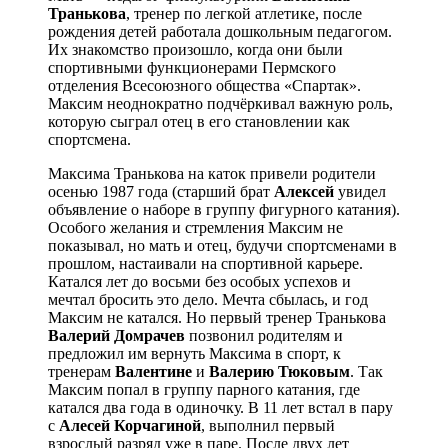
Транькова
, тренер по легкой атлетике, после
рождения детей работала дошкольным педагогом.
Их знакомство произошло, когда они были
спортивными функционерами Пермского
отделения Всесоюзного общества «Спартак».
Максим неоднократно подчёркивал важную роль,
которую сыграл отец в его становлении как
спортсмена.
Максима Транькова на каток привели родители
осенью 1987 года (старший брат
Алексей
увидел
объявление о наборе в группу фигурного катания).
Особого желания и стремления Максим не
показывал, но мать и отец, будучи спортсменами в
прошлом, настаивали на спортивной карьере.
Катался лет до восьми без особых успехов и
мечтал бросить это дело. Мечта сбылась, и год
Максим не катался. Но первый тренер Транькова
Валерий Домрачев
позвонил родителям и
предложил им вернуть Максима в спорт, к
тренерам
Валентине
и
Валерию Тюковым
. Так
Максим попал в группу парного катания, где
катался два года в одиночку. В 11 лет встал в пару
с
Алесей Корчагиной
, выполнил первый
взрослый разряд уже в паре. После двух лет