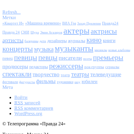
Refresh...
Метки
«Квартет И»
«Машина времени»
Правда24
ВИА Гра
Захар Прилепин
актеры
актрисы
Правда 24
СМИ
Шура
Эмин Агаларов
кино
артисты
книги
журналы
дизайнеры
балерины
дети
музыканты
концерты
музыка
мюзиклы
новые альбомы
певицы
певцы
премьеры
писатели
певец
поэты
режиссеры
продюсеры
редакторы
сериалы
рок-группы
спектакли
театры
творчество
телеведущие
театр
фильмы
юбилеи
фестивали
художники
фигуристы
шоу
Мета
Войти
RSS
записей
RSS
комментариев
WordPress.org
© Телепрограмма «Правда 24»