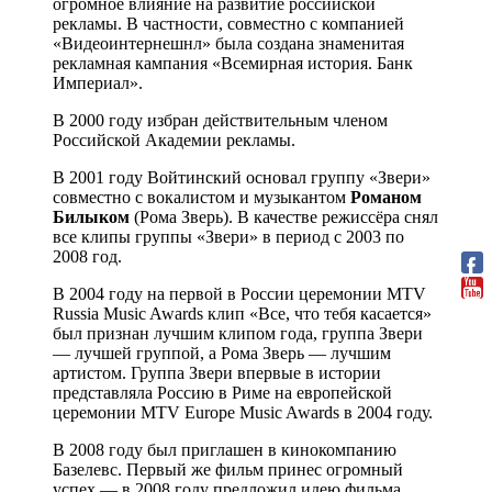
огромное влияние на развитие российской
рекламы. В частности, совместно с компанией
«Видеоинтернешнл» была создана знаменитая
рекламная кампания «Всемирная история. Банк
Империал».
В 2000 году избран действительным членом
Российской Академии рекламы.
В 2001 году Войтинский основал группу «Звери»
совместно с вокалистом и музыкантом
Романом
Билыком
(Рома Зверь). В качестве режиссёра снял
все клипы группы «Звери» в период с 2003 по
2008 год.
В 2004 году на первой в России церемонии MTV
Russia Music Awards клип «Все, что тебя касается»
был признан лучшим клипом года, группа Звери
— лучшей группой, а Рома Зверь — лучшим
артистом. Группа Звери впервые в истории
представляла Россию в Риме на европейской
церемонии MTV Europe Music Awards в 2004 году.
В 2008 году был приглашен в кинокомпанию
Базелевс. Первый же фильм принес огромный
успех — в 2008 году предложил идею фильма