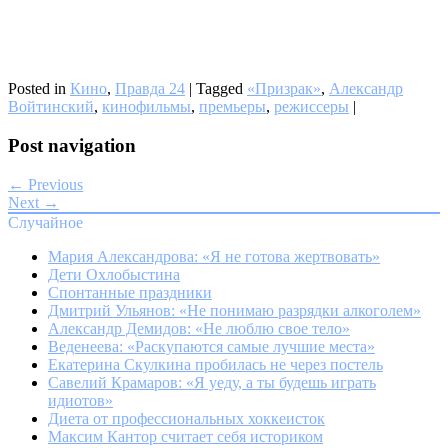
Posted in
Кино
,
Правда 24
|
Tagged
«Призрак»
,
Александр
Войтинский
,
кинофильмы
,
премьеры
,
режиссеры
|
Post navigation
← Previous
Next →
Случайное
Мария Александрова: «Я не готова жертвовать»
Дети Охлобыстина
Спонтанные праздники
Дмитрий Ульянов: «Не понимаю разрядки алкоголем»
Александр Демидов: «Не люблю свое тело»
Веденеева: «Раскупаются самые лучшие места»
Екатерина Скулкина пробилась не через постель
Савелий Крамаров: «Я уеду, а ты будешь играть
идиотов»
Диета от профессиональных хоккеисток
Максим Кантор считает себя историком