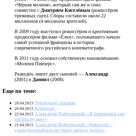
«Чёрная молния», который сам же и снял
совместно с
Дмитрием Киселёвым
(режиссёром
трюковых сцен). Сборы составили около 22
миллионов (4 миллиона зрителей).
В 2009 году выступил режиссёром и креативным
продюсером фильма «Ёлки», положившего начало
самой успешной франшизы в истории
современного российского кинематографа.
В 2011 году основал собственную кинокомпанию
«Молния Пикчерс».
Разведён, имеет двух сыновей —
Александр
(2001) и
Даниил
(2008).
Еще по теме:
Очередной призрак
28.04.2015
Кинопазл
26.04.2015
Александр Войтинский: «Я порывался сам
22.04.2015
писать музыку»
Александр Войтинский: «Режиссёр –
21.04.2015
единственный кто не умеет ничего делать»