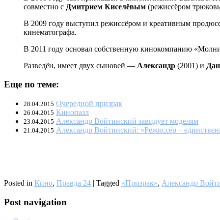
совместно с
Дмитрием Киселёвым
(режиссёром трюковых
В 2009 году выступил режиссёром и креативным продюс
кинематографа.
В 2011 году основал собственную кинокомпанию «Молни
Разведён, имеет двух сыновей —
Александр
(2001) и
Дан
Еще по теме:
Очередной призрак
28.04.2015
Кинопазл
26.04.2015
Александр Войтинский завидует моделям
23.04.2015
Александр Войтинский: «Режиссёр – единственн
21.04.2015
Posted in
Кино
,
Правда 24
|
Tagged
«Призрак»
,
Александр Войт
Post navigation