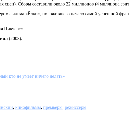
 сцен). Сборы составили около 22 миллионов (4 миллиона зрит
ером фильма «Ёлки», положившего начало самой успешной фран
я Пикчерс».
иил
(2008).
ый кто не умеет ничего делать»
инский
,
кинофильмы
,
премьеры
,
режиссеры
|