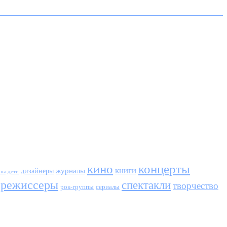
кино
концерты
книги
журналы
дизайнеры
ны
дети
режиссеры
спектакли
творчество
сериалы
рок-группы