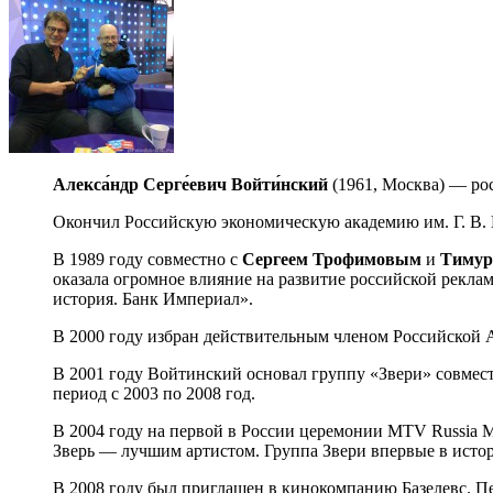
Алекса́ндр Серге́евич Войти́нский
(1961, Москва) — рос
Окончил Российскую экономическую академию им. Г. В. 
В 1989 году совместно с
Сергеем Трофимовым
и
Тимур
оказала огромное влияние на развитие российской рекла
история. Банк Империал».
В 2000 году избран действительным членом Российской 
В 2001 году Войтинский основал группу «Звери» совмес
период с 2003 по 2008 год.
В 2004 году на первой в России церемонии MTV Russia M
Зверь — лучшим артистом. Группа Звери впервые в истор
В 2008 году был приглашен в кинокомпанию Базелевс. П