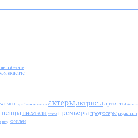
ше избегать
ком акценте
актеры
актрисы
артисты
24
СМИ
Шура
балери
Эмин Агаларов
ы
певцы
премьеры
писатели
продюсеры
редакторы
поэты
юбилеи
и
шоу