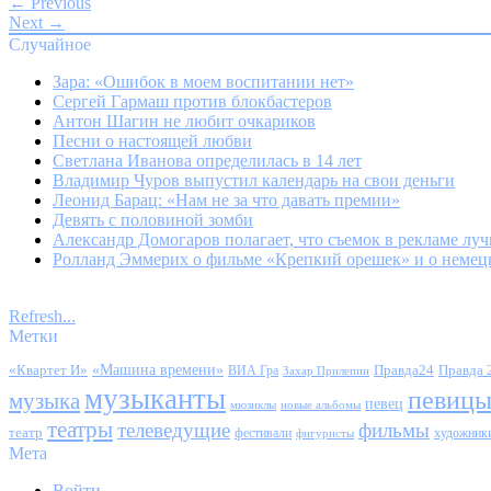
← Previous
Next →
Случайное
Зара: «Ошибок в моем воспитании нет»
Сергей Гармаш против блокбастеров
Антон Шагин не любит очкариков
Песни о настоящей любви
Светлана Иванова определилась в 14 лет
Владимир Чуров выпустил календарь на свои деньги
Леонид Барац: «Нам не за что давать премии»
Девять с половиной зомби
Александр Домогаров полагает, что съемок в рекламе луч
Ролланд Эммерих о фильме «Крепкий орешек» и о немец
Refresh...
Метки
«Квартет И»
«Машина времени»
Правда24
Правда 
ВИА Гра
Захар Прилепин
музыканты
певиц
музыка
певец
мюзиклы
новые альбомы
театры
телеведущие
фильмы
театр
фестивали
художник
фигуристы
Мета
Войти