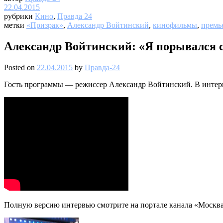
22.04.2015
рубрики
Кино
,
Правда 24
метки
«Призрак»
,
Александр Войтинский
,
кинофильмы
,
премь
Александр Войтинский: «Я порывался 
Posted on
22.04.2015
by
Правда-24
Гость программы — режиссер Александр Войтинский. В интервь
Полную версию интервью смотрите на портале канала «Москва 2