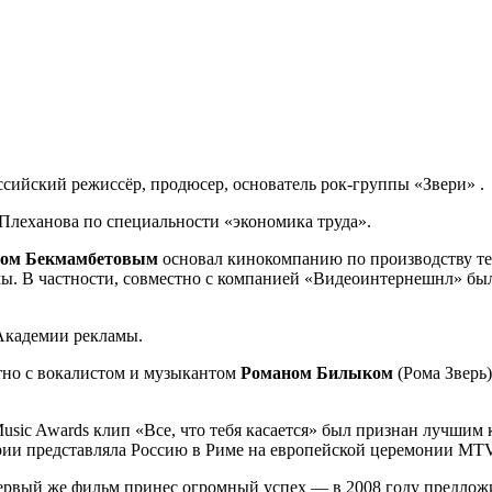
сийский режиссёр, продюсер, основатель рок-группы «Звери» .
Плеханова по специальности «экономика труда».
ом Бекмамбетовым
основал кинокомпанию по производству т
мы. В частности, совместно с компанией «Видеоинтернешнл» бы
Академии рекламы.
тно с вокалистом и музыкантом
Романом Билыком
(Рома Зверь)
usic Awards клип «Все, что тебя касается» был признан лучшим
ии представляла Россию в Риме на европейской церемонии MTV 
ервый же фильм принес огромный успех — в 2008 году предложи