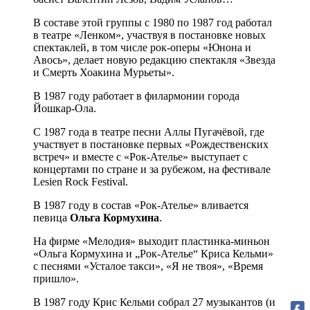
В составе этой группы с 1980 по 1987 год работал
в театре «Ленком», участвуя в постановке новых
спектаклей, в том числе рок-оперы «Юнона и
Авось», делает новую редакцию спектакля «Звезда
и Смерть Хоакина Мурьеты».
В 1987 году работает в филармонии города
Йошкар-Ола.
С 1987 года в театре песни Аллы Пугачёвой, где
участвует в постановке первых «Рождественских
встреч» и вместе с «Рок-Ателье» выступает с
концертами по стране и за рубежом, на фестивале
Lesien Rock Festival.
В 1987 году в состав «Рок-Ателье» вливается
певица
Ольга Кормухина
.
На фирме «Мелодия» выходит пластинка-миньон
«Ольга Кормухина и „Рок-Ателье“ Криса Кельми»
с песнями «Усталое такси», «Я не твоя», «Время
пришло».
В 1987 году Крис Кельми собрал 27 музыкантов (и