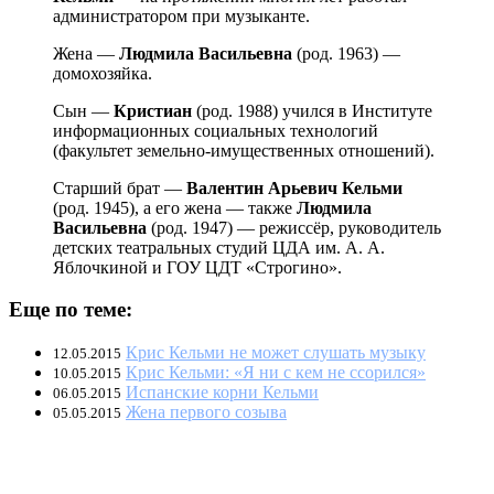
администратором при музыканте.
Жена —
Людмила Васильевна
(род. 1963) —
домохозяйка.
Сын —
Кристиан
(род. 1988) учился в Институте
информационных социальных технологий
(факультет земельно-имущественных отношений).
Старший брат —
Валентин Арьевич Кельми
(род. 1945), а его жена — также
Людмила
Васильевна
(род. 1947) — режиссёр, руководитель
детских театральных студий ЦДА им. А. А.
Яблочкиной и ГОУ ЦДТ «Строгино».
Еще по теме:
Крис Кельми не может слушать музыку
12.05.2015
Крис Кельми: «Я ни с кем не ссорился»
10.05.2015
Испанские корни Кельми
06.05.2015
Жена первого созыва
05.05.2015