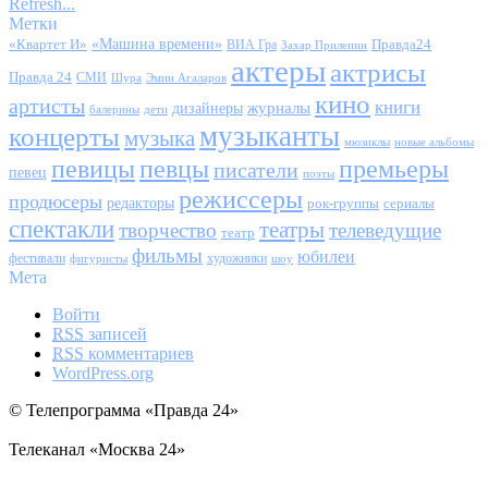
Refresh...
Метки
«Квартет И»
«Машина времени»
Правда24
ВИА Гра
Захар Прилепин
актеры
актрисы
Правда 24
СМИ
Шура
Эмин Агаларов
кино
артисты
книги
журналы
дизайнеры
балерины
дети
музыканты
концерты
музыка
мюзиклы
новые альбомы
певицы
певцы
премьеры
писатели
певец
поэты
режиссеры
продюсеры
редакторы
сериалы
рок-группы
спектакли
театры
творчество
телеведущие
театр
фильмы
юбилеи
фестивали
художники
фигуристы
шоу
Мета
Войти
RSS
записей
RSS
комментариев
WordPress.org
© Телепрограмма «Правда 24»
Телеканал «Москва 24»