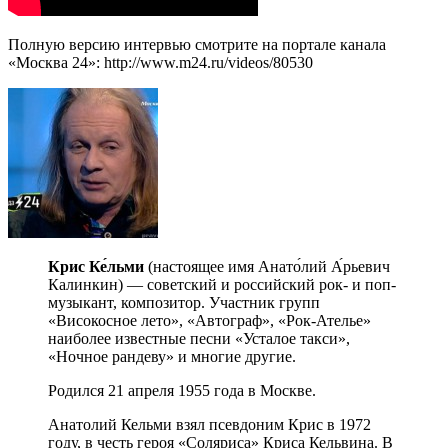
Полную версию интервью смотрите на портале канала
«Москва 24»: http://www.m24.ru/videos/80530
Крис Ке́льми
(настоящее имя Анато́лий А́рьевич
Калинкин) — советский и российский рок- и поп-
музыкант, композитор. Участник групп
«Високосное лето», «Автограф», «Рок-Ателье»
наиболее известные песни «Усталое такси»,
«Ночное рандеву» и многие другие.
Родился 21 апреля 1955 года в Москве.
Анатолий Кельми взял псевдоним Крис в 1972
году, в честь героя «Соляриса» Криса Кельвина. В