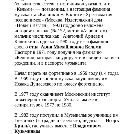
большинстве сетевых источников указано, что
«Кельми» — псевдоним, а настоящая фамилия
музыканта «Калинкин». В книге «Хрестоматия
псевдонимов» (Москва, Издательский дом
«Новый Взгляд», 1993) подробно изложена
история: в школе (№ 152, метро «Аэропорт»)
мальчик числился как «Анатолий Ариевич
Калинкин», однако в 1985 году взял фамилию
своего отца,
Ария Михайловича Кельми
.
Паспорт в 1971 году получил на фамилию
«Кельми», которая фигурирует и в свидетельстве о
рождении, и в паспорте музыканта.
Начал играть на фортепиано в 1959 году (в 4 года).
В 1969 году окончил музыкальную школу им.
Исаака Дунаевского по классу фортепиано.
В 1977 году оканчивает Московский институт
инженеров транспорта. Учился там же в
аспирантуре с 1977 по 1980.
В 1983 году поступил в Музыкальное училище им.
Гнесиных (эстрадный факультет, педагог —
Игорь
Бриль
), где учился вместе с
Владимиром
Кузьминым
.