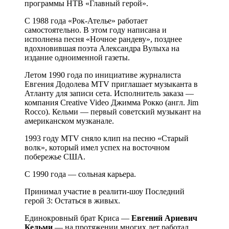
программы НТВ «Главный герой».
С 1988 года «Рок-Ателье» работает
самостоятельно. В этом году написана и
исполнена песня «Ночное рандеву», позднее
вдохновившая поэта Александра Вулыха на
издание одноименной газеты.
Летом 1990 года по инициативе журналиста
Евгения Додолева MTV приглашает музыканта в
Атланту для записи сета. Исполнитель заказа —
компания Creative Video Джимма Рокко (англ. Jim
Rocco). Кельми — первый советский музыкант на
американском музканале.
1993 году MTV сняло клип на песню «Старый
волк», который имел успех на восточном
побережье США.
С 1990 года — сольная карьера.
Принимал участие в реалити-шоу Последний
герой 3: Остаться в живых.
Единокровный брат Криса —
Евгений Ариевич
Кельми
— на протяжении многих лет работал