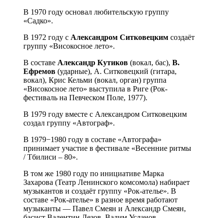
В 1970 году основал любительскую группу
«Садко».
В 1972 году с
Александром Ситковецким
создаёт
группу «Високосное лето».
В составе
Александр Кутиков
(вокал, бас),
В.
Ефремов
(ударные), А. Ситковецкий (гитара,
вокал), Крис Кельми (вокал, орган) группа
«Високосное лето» выступила в Риге (Рок-
фестиваль на Певческом Поле, 1977).
В 1979 году вместе с Александром Ситковецким
создал группу «Автограф».
В 1979−1980 году в составе «Автографа»
принимает участие в фестивале «Весенние ритмы
/ Тбилиси – 80».
В том же 1980 году по инициативе Марка
Захарова (Театр Ленинского комсомола) набирает
музыкантов и создаёт группу «Рок-ателье». В
составе «Рок-ателье» в разное время работают
музыканты — Павел Смеян и Александр Смеян,
басист Валентин Лезов, Вадим Усланов…