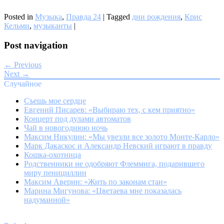
Posted in
Музыка
,
Правда 24
|
Tagged
дни рождения
,
Крис
Кельми
,
музыканты
|
Post navigation
← Previous
Next →
Случайное
Съешь мое сердце
Евгений Писарев: «Выбираю тех, с кем приятно»
Концерт под дулами автоматов
Чай в новогоднюю ночь
Максим Никулин: «Мы увезли все золото Монте-Карло»
Марк Дакаскос и Александр Невский играют в правду
Кошка-охотница
Родственники не одобряют Флеммига, подарившего
миру пенициллин
Максим Аверин: «Жить по законам стаи»
Марина Мигунова: «Цветаева мне показалась
надуманной»