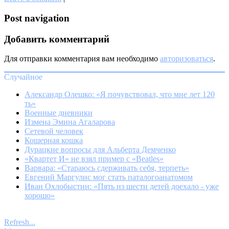
Post navigation
Добавить комментарий
Для отправки комментария вам необходимо
авторизоваться
.
Случайное
Александр Олешко: «Я почувствовал, что мне лет 120
ть»
Военные дневники
Измена Эмина Агаларова
Сетевой человек
Кошерная кошка
Дурацкие вопросы для Альберта Демченко
«Квартет И» не взял пример с «Beatles»
Варвара: «Стараюсь сдерживать себя, терпеть»
Евгений Маргулис мог стать паталогоанатомом
Иван Охлобыстин: «Пять из шести детей доехало - уже
хорошо»
Refresh...