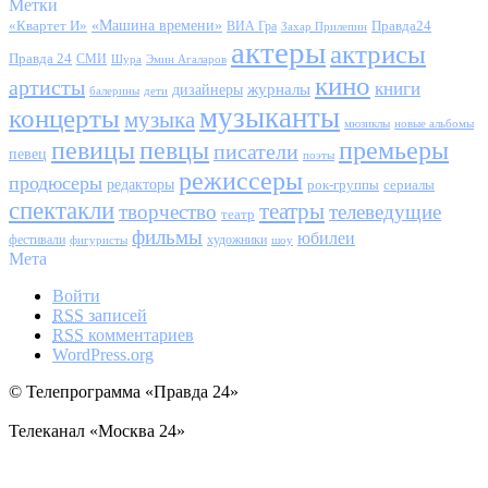
Метки
«Квартет И»
«Машина времени»
Правда24
ВИА Гра
Захар Прилепин
актеры
актрисы
Правда 24
СМИ
Шура
Эмин Агаларов
кино
артисты
книги
журналы
дизайнеры
балерины
дети
музыканты
концерты
музыка
мюзиклы
новые альбомы
певицы
певцы
премьеры
писатели
певец
поэты
режиссеры
продюсеры
редакторы
сериалы
рок-группы
спектакли
театры
творчество
телеведущие
театр
фильмы
юбилеи
фестивали
художники
фигуристы
шоу
Мета
Войти
RSS
записей
RSS
комментариев
WordPress.org
© Телепрограмма «Правда 24»
Телеканал «Москва 24»