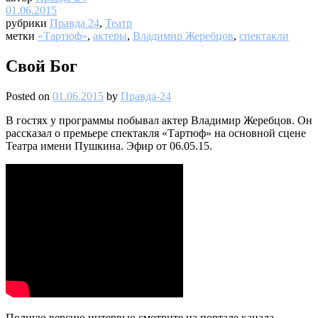
01.06.2015
рубрики
Правда 24
,
Театр
метки
«Тартюф»
,
актеры
,
Владимир Жеребцов
,
спектакли
Свой Бог
Posted on
01.06.2015
by
Правда-24
В гостях у программы побывал актер Владимир Жеребцов. Он
рассказал о премьере спектакля «Тартюф» на основной сцене
Театра имени Пушкина. Эфир от 06.05.15.
Полную версию интервью смотрите на портале канала