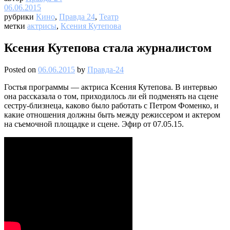
06.06.2015
рубрики
Кино
,
Правда 24
,
Театр
метки
актрисы
,
Ксения Кутепова
Ксения Кутепова стала журналистом
Posted on
06.06.2015
by
Правда-24
Гостья программы — актриса Ксения Кутепова. В интервью
она рассказала о том, приходилось ли ей подменять на сцене
сестру-близнеца, каково было работать с Петром Фоменко, и
какие отношения должны быть между режиссером и актером
на съемочной площадке и сцене. Эфир от 07.05.15.