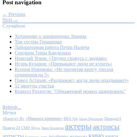
Post navigation
← Previous
Next →
Случайное
Хотиненко о захоронении Ленина
Три сестры Геращенко
Лабораторная работа Петра Налича
Синдром Тины Канделаки
Николай Усков: «Трудно схожусь с людьми»
Игорь Бухаров: «Привыкают люди не курить»
Ксения Новикова: «Не прочитав книгу, писала
сочинения на 5»
Павел Астахов: «Раздражает, когда люди опаздывают»
52 минуты счастья
Кирилл Разлогов: "Обнаженкой можно шокировать"
Refresh...
Метки
«Квартет И»
«Машина времени»
Правда24
ВИА Гра
Захар Прилепин
актеры
актрисы
Правда 24
СМИ
Шура
Эмин Агаларов
кино
артисты
книги
журналы
дизайнеры
балерины
дети