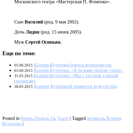
Московского театра «Мастерская П. Фоменко».
Сын
Василий
(род. 9 мая 2002).
Дочь
Лидия
(род. 15 июня 2005).
Муж
Сергей Осипьян.
Еще по теме:
Ксения Кутепова боится журналистов
05.06.2015
Ксения Кутепова: «Я больше люблю театр»
03.06.2015
Ксения Кутепова: «Мы с сестрой единый
31.05.2015
организм»
Ксении Кутеповой нравится муж сестры
30.05.2015
Posted in
Кино
,
Правда 24
,
Театр
|
Tagged
актрисы
,
Ксения
Кутепова
|