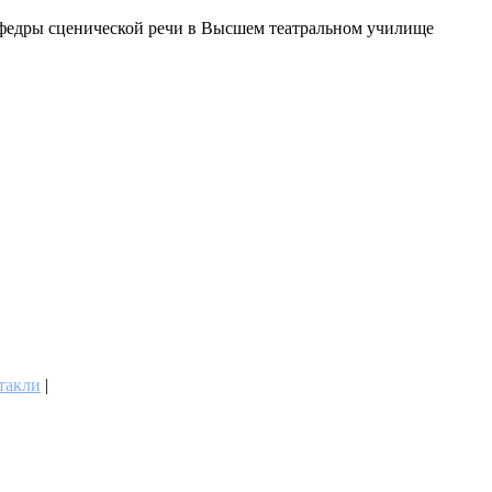
федры сценической речи в Высшем театральном училище
такли
|