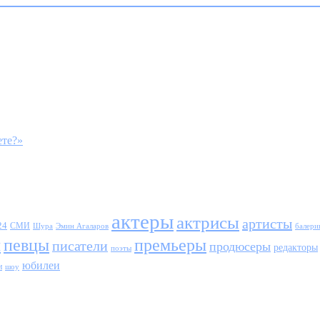
ете?»
актеры
актрисы
артисты
24
СМИ
Шура
балери
Эмин Агаларов
ы
певцы
премьеры
писатели
продюсеры
редакторы
поэты
юбилеи
и
шоу