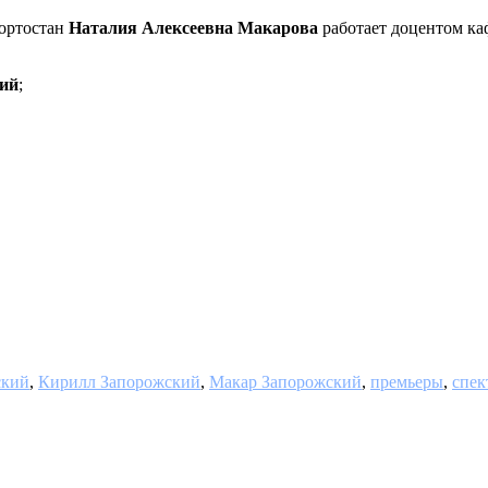
кортостан
Наталия Алексеевна Макарова
работает доцентом ка
ий
;
ский
,
Кирилл Запорожский
,
Макар Запорожский
,
премьеры
,
спек