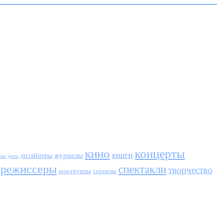
кино
концерты
книги
журналы
дизайнеры
ны
дети
режиссеры
спектакли
творчество
сериалы
рок-группы