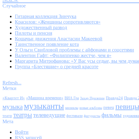
Случайное
Гитарная коллекция Зинчука
Красилов: «Женщины сопротивляются»
Художественный развод
Пилоты и пенсия
Кошачьи движения Анастасии Макеевой
Таинственное появление кота
У Ольги Свибловой проблемы с айфонами и соцсетями
Валентин Гафт: «Филиппенко жестче, чем я»
Маргарита Митрофанова: «У Вас усы седые, вы чем дума
Группа «Блестящие» о средней красоте
Refresh...
Метки
«Квартет И»
«Машина времени»
Правда24
Правда 
ВИА Гра
Захар Прилепин
музыканты
певиц
музыка
певец
мюзиклы
новые альбомы
театры
телеведущие
фильмы
театр
фестивали
художник
фигуристы
Мета
Войти
RSS
записей