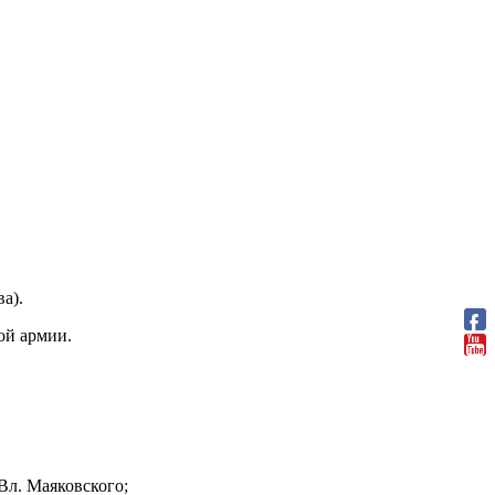
а).
ой армии.
Вл. Маяковского;