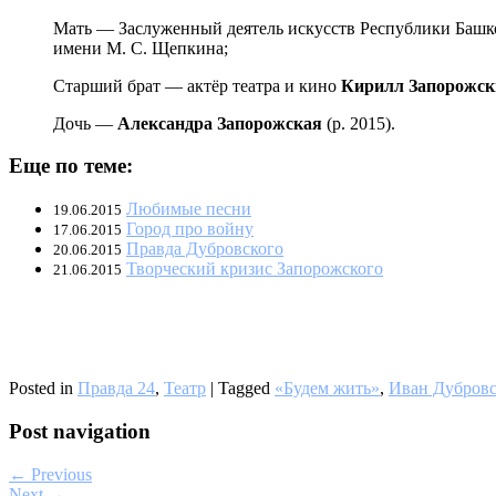
Мать — Заслуженный деятель искусств Республики Баш
имени М. С. Щепкина;
Старший брат — актёр театра и кино
Кирилл Запорожск
Дочь —
Александра Запорожская
(р. 2015).
Еще по теме:
Любимые песни
19.06.2015
Город про войну
17.06.2015
Правда Дубровского
20.06.2015
Творческий кризис Запорожского
21.06.2015
Posted in
Правда 24
,
Театр
|
Tagged
«Будем жить»
,
Иван Дубров
Post navigation
← Previous
Next →