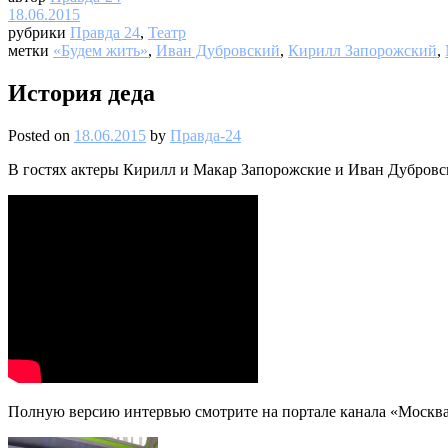
18.06.2015
рубрики
Правда 24
,
Театр
метки
«Будем жить»
,
Иван Дубровский
,
Кирилл Запорожский
,
История деда
Posted on
18.06.2015
by
Правда-24
В гостях актеры Кирилл и Макар Запорожские и Иван Дубровски
Полную версию интервью смотрите на портале канала «Москва 2