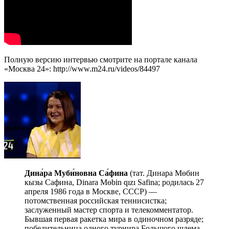
Полную версию интервью смотрите на портале канала
«Москва 24»: http://www.m24.ru/videos/84497
Дина́ра Муби́новна Са́фина
(тат. Динара Мөбин
кызы Сафина, Dinara Mɵbin qızı Safina; родилась 27
апреля 1986 года в Москве, СССР) —
потомственная российская теннисистка;
заслуженный мастер спорта и телекомментатор.
Бывшая первая ракетка мира в одиночном разряде;
победительница одного турнира Большого шлема