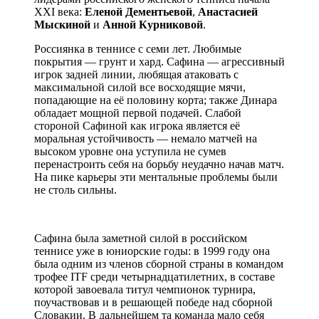
XXI века:
Еленой Дементьевой
,
Анастасией
Мыскиной
и
Анной Курниковой
.
Россиянка в теннисе с семи лет. Любимые
покрытия — грунт и хард. Сафина — агрессивный
игрок задней линии, любящая атаковать с
максимальной силой все восходящие мячи,
попадающие на её половину корта; также Динара
обладает мощной первой подачей. Слабой
стороной Сафиной как игрока является её
моральная устойчивость — немало матчей на
высоком уровне она уступила не сумев
перенастроить себя на борьбу неудачно начав матч.
На пике карьеры эти ментальные проблемы были
не столь сильны.
Сафина была заметной силой в российском
теннисе уже в юниорские годы: в 1999 году она
была одним из членов сборной страны в командом
трофее ITF среди четырнадцатилетних, в составе
которой завоевала титул чемпионок турнира,
поучаствовав и в решающей победе над сборной
Словакии. В дальнейшем та команда мало себя