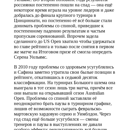
россиянки постепенно пошли на спад — она ещё
некоторое время играла на уровне лидеров и даже
добралась до финала крупного турнира в
Цинциннати, но постепенно её всё больше стали
донимать проблемы со спиной, приведшие к
постепенному падению результатам и частым
пропускам соревнований. Впрочем задела
сделанного до US Open хватило чтобы удержаться
во главе рейтинга и только после снятия в первом
же матче на Итоговом призе её смогла опередить
Серена Уильямс.
В 2010 году проблемы со здоровьем усугублялись
и Сафина заметно утратила свои былые позиции в
рейтинге, откатившись в седьмой десяток
классификации. На турнирах Большого шлема она
выиграла в тот сезон лишь три матча, причём все
они выпали на открывавший сезон Australian
Open. Проблемы со спиной заставляли её
неоднократно брать паузы в турнирном графике,
лишив её возможности сыграть февральско-
мартовскую хардовую серию и Уимблдон. Через
год спад ещё больше усугубился — смены
тренеров и паузы в выступлениях не давали
особого эффекта: результативность всё больше