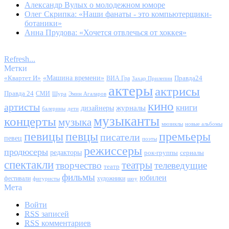
Александр Вулых о молодежном юморе
Олег Скрипка: «Наши фанаты - это компьютерщики-
ботаники»
Анна Прудова: «Хочется отвлечься от хоккея»
Refresh...
Метки
«Квартет И»
«Машина времени»
Правда24
ВИА Гра
Захар Прилепин
актеры
актрисы
Правда 24
СМИ
Шура
Эмин Агаларов
кино
артисты
книги
журналы
дизайнеры
балерины
дети
музыканты
концерты
музыка
мюзиклы
новые альбомы
певицы
певцы
премьеры
писатели
певец
поэты
режиссеры
продюсеры
редакторы
сериалы
рок-группы
спектакли
театры
творчество
телеведущие
театр
фильмы
юбилеи
фестивали
художники
фигуристы
шоу
Мета
Войти
RSS
записей
RSS
комментариев