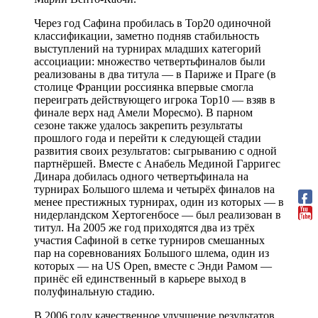
Через год Сафина пробилась в Top20 одиночной
классификации, заметно подняв стабильность
выступлений на турнирах младших категорий
ассоциации: множество четвертьфиналов были
реализованы в два титула — в Париже и Праге (в
столице Франции россиянка впервые смогла
переиграть действующего игрока Top10 — взяв в
финале верх над Амели Моресмо). В парном
сезоне также удалось закрепить результаты
прошлого года и перейти к следующей стадии
развития своих результатов: сыгрыванию с одной
партнёршей. Вместе с Анабель Мединой Гарригес
Динара добилась одного четвертьфинала на
турнирах Большого шлема и четырёх финалов на
менее престижных турнирах, один из которых — в
нидерландском Хертогенбосе — был реализован в
титул. На 2005 же год приходятся два из трёх
участия Сафиной в сетке турниров смешанных
пар на соревнованиях Большого шлема, один из
которых — на US Open, вместе с Энди Рамом —
принёс ей единственный в карьере выход в
полуфинальную стадию.
В 2006 году качественное улучшение результатов