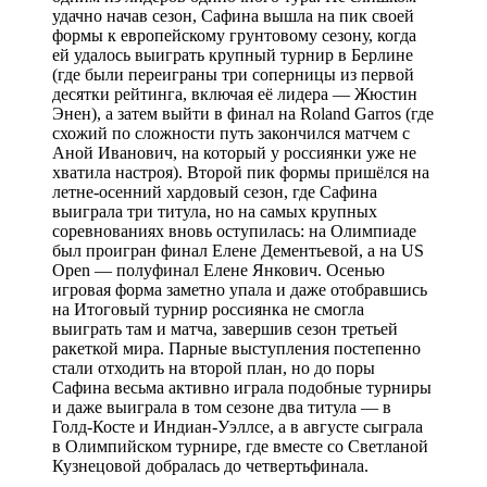
удачно начав сезон, Сафина вышла на пик своей
формы к европейскому грунтовому сезону, когда
ей удалось выиграть крупный турнир в Берлине
(где были переиграны три соперницы из первой
десятки рейтинга, включая её лидера — Жюстин
Энен), а затем выйти в финал на Roland Garros (где
схожий по сложности путь закончился матчем с
Аной Иванович, на который у россиянки уже не
хватила настроя). Второй пик формы пришёлся на
летне-осенний хардовый сезон, где Сафина
выиграла три титула, но на самых крупных
соревнованиях вновь оступилась: на Олимпиаде
был проигран финал Елене Дементьевой, а на US
Open — полуфинал Елене Янкович. Осенью
игровая форма заметно упала и даже отобравшись
на Итоговый турнир россиянка не смогла
выиграть там и матча, завершив сезон третьей
ракеткой мира. Парные выступления постепенно
стали отходить на второй план, но до поры
Сафина весьма активно играла подобные турниры
и даже выиграла в том сезоне два титула — в
Голд-Косте и Индиан-Уэллсе, а в августе сыграла
в Олимпийском турнире, где вместе со Светланой
Кузнецовой добралась до четвертьфинала.