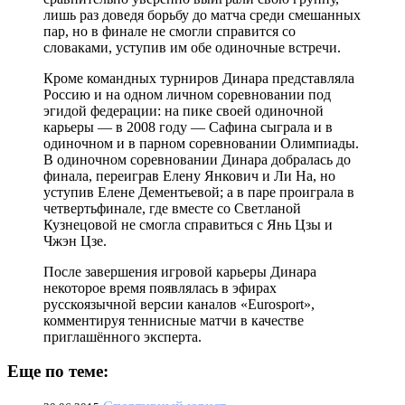
лишь раз доведя борьбу до матча среди смешанных
пар, но в финале не смогли справится со
словаками, уступив им обе одиночные встречи.
Кроме командных турниров Динара представляла
Россию и на одном личном соревновании под
эгидой федерации: на пике своей одиночной
карьеры — в 2008 году — Сафина сыграла и в
одиночном и в парном соревновании Олимпиады.
В одиночном соревновании Динара добралась до
финала, переиграв Елену Янкович и Ли На, но
уступив Елене Дементьевой; а в паре проиграла в
четвертьфинале, где вместе со Светланой
Кузнецовой не смогла справиться с Янь Цзы и
Чжэн Цзе.
После завершения игровой карьеры Динара
некоторое время появлялась в эфирах
русскоязычной версии каналов «Eurosport»,
комментируя теннисные матчи в качестве
приглашённого эксперта.
Еще по теме: