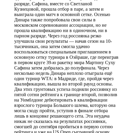
разряде, Сафина, вместе со Светланой
Кузнецовой, прошла отбор в паре, а затем и
выиграла один матч в основной сетке. Осенью
Динара также попробовала свои силы в
московском соревновании ассоциации, но не
прошла квалификацию ни в одиночном, ни в
парном разряде. Через год россиянка резко
улучшила свои результаты — начав сезон на 10-
тысячниках, она затем смогла удачно
воспользоваться специальным приглашением в
основную сетку турнира в Оэйраше, где переиграв
в первом круге 39-ю ракетку мира Мартину Суху
Сафина затем добралась до полуфинала. Через
несколько недель Динара неплохо отыграла ещё
один турнир WTA: в Мадриде, где, пройдя через
квалификацию, вышла во второй раунд основы.
Два этих грунтовых успеха подняли россиянку из
пятой сотни рейтинга к границе второй, позволив
на Уимблдоне дебютировать в квалификации
взрослого турнира Большого шлема, которую она
могла сходу пройти, уступив в финале отбора
лишь в концовке решающего сета. Эта неудача
никак не сказалась на результатах россиянки,
смогшей до сентября пробиться в первую сотню
рейтинга и уже на US Open сыгравшей основу