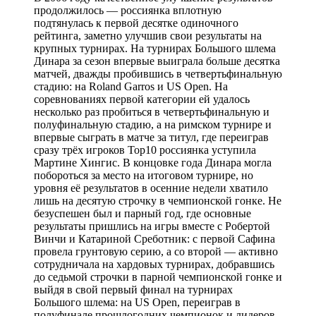
продолжилось — россиянка вплотную
подтянулась к первой десятке одиночного
рейтинга, заметно улучшив свои результаты на
крупных турнирах. На турнирах Большого шлема
Динара за сезон впервые выиграла больше десятка
матчей, дважды пробившись в четвертьфинальную
стадию: на Roland Garros и US Open. На
соревнованиях первой категории ей удалось
несколько раз пробиться в четвертьфинальную и
полуфинальную стадию, а на римском турнире и
впервые сыграть в матче за титул, где переиграв
сразу трёх игроков Top10 россиянка уступила
Мартине Хингис. В концовке года Динара могла
побороться за место на итоговом турнире, но
уровня её результатов в осенние недели хватило
лишь на десятую строчку в чемпионской гонке. Не
безуспешен был и парный год, где основные
результаты пришлись на игры вместе с Робертой
Винчи и Катариной Среботник: с первой Сафина
провела грунтовую серию, а со второй — активно
сотрудничала на хардовых турнирах, добравшись
до седьмой строчки в парной чемпионской гонке и
выйдя в свой первый финал на турнирах
Большого шлема: на US Open, переиграв в
полуфинале прошлогодних чемпионок и лидеров