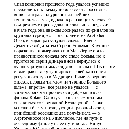
Спад концовки прошлого года удалось успешно
преодолеть и к началу нового сезона россиянка
вновь заиграла на уровне сильнейших
теннисисток тура, однако в решающих матчах её
по-прежнему преследовали локальные неудачи: в
начале года она дважды добиралась до финалов на
крупных турнирах — в Сиднее и на Australian
Open, каждый раз уступая: сначала Елене
Дементьевой, а затем Серене Уильямс. Крупное
поражение от американки в Мельбурне стало
предвестником локального спада формы, но к
грунтовой серии Динара вновь вернулась к
лучшим результатам, дойдя до финала в Штутгарте
и выиграв связку турниров высшей категории
регулярного тура в Мадриде и Риме. Завершить
отрезок первым титулом на турнире Большого
шлема, впрочем, всё равно не удалось — с
минимальными проблемами добравшись до
финала Roland Garros, Сафина не смогла там
справиться со Светланой Кузнецовой. Также
успешен был м последующий травяной сезон,
принёсший россиянке два полуфинала — в
Хертогенбосе и на Уимблдоне, где на пути к
очередному финалу на её пути встала Винус
Уильямс. ВО второй половине года результаты