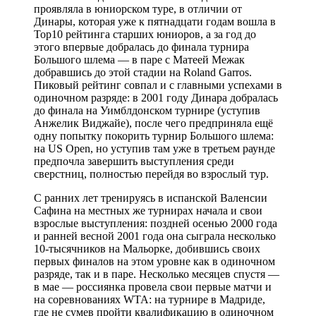
проявляла в юниорском туре, в отличии от
Динары, которая уже к пятнадцати годам вошла в
Top10 рейтинга старших юниоров, а за год до
этого впервые добралась до финала турнира
Большого шлема — в паре с Матеей Межак
добравшись до этой стадии на Roland Garros.
Пиковый рейтинг совпал и с главными успехами в
одиночном разряде: в 2001 году Динара добралась
до финала на Уимблдонском турнире (уступив
Анжелик Виджайе), после чего предприняла ещё
одну попытку покорить турнир Большого шлема:
на US Open, но уступив там уже в третьем раунде
предпочла завершить выступления среди
сверстниц, полностью перейдя во взрослый тур.
С ранних лет тренируясь в испанской Валенсии
Сафина на местных же турнирах начала и свои
взрослые выступления: поздней осенью 2000 года
и ранней весной 2001 года она сыграла несколько
10-тысячников на Мальорке, добившись своих
первых финалов на этом уровне как в одиночном
разряде, так и в паре. Несколько месяцев спустя —
в мае — россиянка провела свои первые матчи и
на соревнованиях WTA: на турнире в Мадриде,
где не сумев пройти квалификацию в одиночном