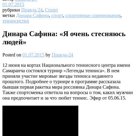
01.07.2015
рубрики
Правда 24
,
Спорт
метки
Динара Сафина
,
спорт
,
спортивные соревнования
,
теннисистки
Динара Сафина: «Я очень стесняюсь
людей»
Posted on
01.07.2015
by
Правда-24
12 июня на кортах Национального теннисного центра имени
Самаранча состоялся турнир «Легенды тенниса». В нем
приняли участие мировые звезды тенниса недавнего
прошлого. Подробнее о турнире в программе рассказала
бывшая первая ракетка мира россиянка Динара Сафина.
Также спортсменка ответила на вопросы о том, каких мужчин
она предпочитает и за что любит теннис. Эфир от 05.06.15.