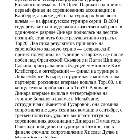
Большого шлема: на US Open. Парный год принёс
первый финал на соревнованиях ассоциации: в
Канберре, а также дебют на турнирах Большого
шлема — на французском турнире серии. В 2004
году результаты продолжили качественный рост: в
одиночном разряде Динара поднялась на десяток
позиций, став чуть более результативно играть с
Top20. Два пика результатов пришлись на
европейскую зальную серию — февральский
принёс полуфинал на турнире в Париже, где после
побед над Франческой Скьявоне и Патти Шнидер
Сафина проиграла лишь будущей чемпионке Ким
Клейстерс, а октябрьский — финал на турнире в
Люксембурге. В паре, сотрудничая с множеством
партнёрш, россиянка впервые вошла в Top100, а к
концу сезона пробилась и в Top30. В январе
Динара впервые вышла в четвертьфинал на
турнире Большого шлема: в Мельбурне,
сотрудничая с Жанеттой Гусаровой, она сломила
сопротивление двух сеянных команд; в сентябре, с
третьей попытки, удалось выиграть титул на
соревнованиях ассоциации: Динара и Эммануэль
Гальярди победили на турнире в Пекине, где в
финале сломили сопротивление Хиселы Дулко и
Марии Венто-Кабчи.