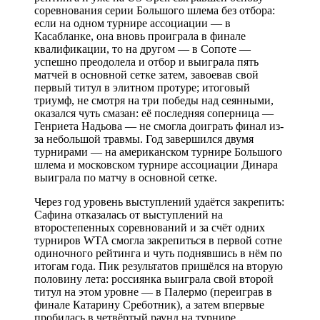
соревнования серии Большого шлема без отбора:
если на одном турнире ассоциации — в
Касабланке, она вновь проиграла в финале
квалификации, то на другом — в Сопоте —
успешно преодолела и отбор и выиграла пять
матчей в основной сетке затем, завоевав свой
первый титул в элитном протуре; итоговый
триумф, не смотря на три победы над сеянными,
оказался чуть смазан: её последняя соперница —
Генриета Надьова — не смогла доиграть финал из-
за небольшой травмы. Год завершился двумя
турнирами — на американском турнире Большого
шлема и московском турнире ассоциации Динара
выиграла по матчу в основной сетке.
Через год уровень выступлений удаётся закрепить:
Сафина отказалась от выступлений на
второстепенных соревнований и за счёт одних
турниров WTA смогла закрепиться в первой сотне
одиночного рейтинга и чуть поднявшись в нём по
итогам года. Пик результатов пришёлся на вторую
половину лета: россиянка выиграла свой второй
титул на этом уровне — в Палермо (переиграв в
финале Катарину Среботник), а затем впервые
пробилась в четвёртый раунд на турнире