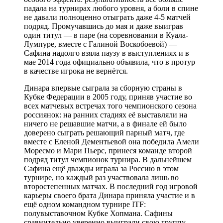
падала на турнирах любого уровня, а боли в спине
не давали полноценно отыграть даже 4-5 матчей
подряд. Промучавшись до мая и даже выиграв
один титул — в паре (на соревновании в Куала-
Лумпуре, вместе с Галиной Воскобоевой) —
Сафина надолго взяла паузу в выступлениях и в
мае 2014 года официально объявила, что в протур
в качестве игрока не вернётся.
Динара впервые сыграла за сборную страны в
Кубке Федерации в 2005 году, приняв участие во
всех матчевых встречах того чемпионского сезона
россиянок: на ранних стадиях её выставляли на
ничего не решавшие матчи, а в финале ей было
доверено сыграть решающий парный матч, где
вместе с Еленой Дементьевой она победила Амели
Моресмо и Мари Пьерс, принеся команде второй
подряд титул чемпионок турнира. В дальнейшем
Сафина ещё дважды играла за Россию в этом
турнире, но каждый раз участвовала лишь во
второстепенных матчах. В последний год игровой
карьеры своего брата Динара приняла участие и в
ещё одном командном турнире ITF:
полувыставочном Кубке Хопмана. Сафины
сравнительно уверенно выиграли свою группу,