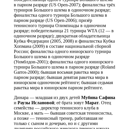
в парном разряде (US Open-2007); финалистка трёх
турниров Большого шлема в одиночном разряде;
финалистка одного турнира Большого шлема в
парном разряде (US Open-2006); призёр
теннисного турнира Олимпиады в одиночном
разряде; победительница 21 турнира WTA (12 — в
одиночном разряде); двукратная обладательница
Кубка Федерации (2005, 2008) и финалистка Кубка
Хопмана (2009) в составе национальной сборной
России; финалистка одного юниорского турнира
Большого шлема в одиночном разряде
(Уимблдон-2001); финалистка одного юниорского
турнира Большого шлема в парном разряде (Roland
Garros-2000); бывшая восьмая ракетка мира в
парном разряде; бывшая девятая ракетка мира в
юниорском одиночном рейтинге; бывшая седьмая
ракетка мира в юниорском парном рейтинге.
Динара — младшая из двух детей
Мубина Сафина
и
Раузы Ислановой
; её брата зовут
Марат
. Отец
семейства — директор теннисного клуба в
Москве, а мать — бывшая советская теннисистка,
а позже — теннисный тренер, работавшая не
только с сыном и дочерью, но и с другими
лидерами российского женского тенниса начала