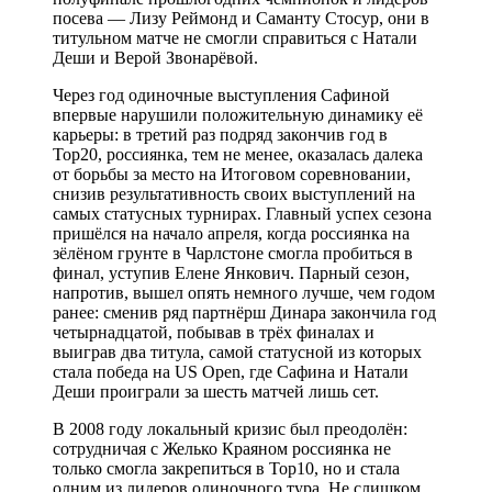
посева — Лизу Реймонд и Саманту Стосур, они в
титульном матче не смогли справиться с Натали
Деши и Верой Звонарёвой.
Через год одиночные выступления Сафиной
впервые нарушили положительную динамику её
карьеры: в третий раз подряд закончив год в
Top20, россиянка, тем не менее, оказалась далека
от борьбы за место на Итоговом соревновании,
снизив результативность своих выступлений на
самых статусных турнирах. Главный успех сезона
пришёлся на начало апреля, когда россиянка на
зёлёном грунте в Чарлстоне смогла пробиться в
финал, уступив Елене Янкович. Парный сезон,
напротив, вышел опять немного лучше, чем годом
ранее: сменив ряд партнёрш Динара закончила год
четырнадцатой, побывав в трёх финалах и
выиграв два титула, самой статусной из которых
стала победа на US Open, где Сафина и Натали
Деши проиграли за шесть матчей лишь сет.
В 2008 году локальный кризис был преодолён:
сотрудничая с Желько Краяном россиянка не
только смогла закрепиться в Top10, но и стала
одним из лидеров одиночного тура. Не слишком