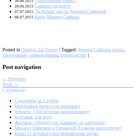
Спортивный юрист
30.06.2015
Сафины на корте
28.06.2015
Любимые места Динары Сафиной
07.07.2015
Коты Марата Сафина
06.07.2015
Posted in
Правда 24
,
Спорт
|
Tagged
Динара Сафина
,
спорт
,
спортивные соревнования
,
теннисистки
|
Post navigation
← Previous
Next →
Случайное
Саундтрек за 1 рубль
Манучаров ничего не скрывает
Тимати: «Достаточно зарабатываю»
Булгаков для всех
Жасмин: «Ничего не скрываю от партнера»
Михаил Ефремов и Геннадий Хазанов юродствуют
Кино от которого все беременные родят