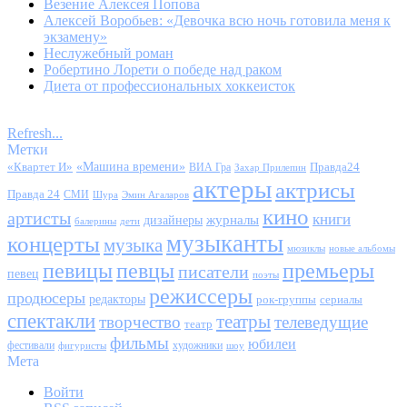
Везение Алексея Попова
Алексей Воробьев: «Девочка всю ночь готовила меня к
экзамену»
Неслужебный роман
Робертино Лорети о победе над раком
Диета от профессиональных хоккеисток
Refresh...
Метки
«Квартет И»
«Машина времени»
Правда24
ВИА Гра
Захар Прилепин
актеры
актрисы
Правда 24
СМИ
Шура
Эмин Агаларов
кино
артисты
книги
журналы
дизайнеры
балерины
дети
музыканты
концерты
музыка
мюзиклы
новые альбомы
певицы
певцы
премьеры
писатели
певец
поэты
режиссеры
продюсеры
редакторы
сериалы
рок-группы
спектакли
театры
творчество
телеведущие
театр
фильмы
юбилеи
фестивали
художники
фигуристы
шоу
Мета
Войти