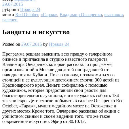
29.07.2015
рубрики
Правда 24
метки
Red October
,
«Гараж»
,
Владимир Овчаренко
,
выставки
,
галереи
Бандиты и искусство
Posted on
29.07.2015
by
Правда-24
Программа решила выяснить всю правду о галерейном
бизнесе и пригласила в студию известного галериста
Владимира Овчаренко, который рассказал о программе,
организованной в Москве для детей пострадавшей от
наводнения на Кубани. По его словам, познакомиться со
столицей и ее культурным достоянием смогли 300 детей из
Краснодарского края. Деньги собирались с помощью
художников, которые предоставили свои работы для
благотворительного аукциона, в итоге удалось собрать 184
тысячи евро. Дети смогли побывать в галерее Овчаренко Red
October, «Гараж», мультимедийном музее на Остоженке и
других местах.Кроме того, Овчаренко рассказал об акции с
убийством свиньи и своем видении того, что же такое
современное искусство. Эфир от 30.10.12.