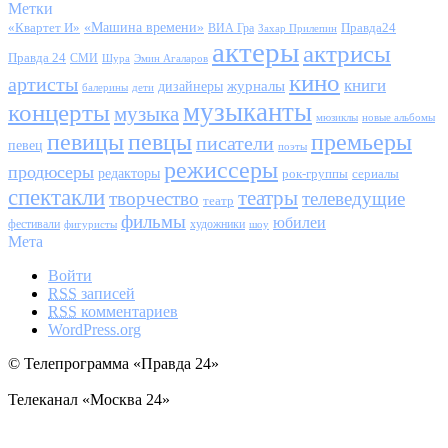
Метки
«Квартет И»
«Машина времени»
Правда24
ВИА Гра
Захар Прилепин
актеры
актрисы
Правда 24
СМИ
Шура
Эмин Агаларов
кино
артисты
книги
журналы
дизайнеры
балерины
дети
музыканты
концерты
музыка
мюзиклы
новые альбомы
певицы
певцы
премьеры
писатели
певец
поэты
режиссеры
продюсеры
редакторы
сериалы
рок-группы
спектакли
театры
творчество
телеведущие
театр
фильмы
юбилеи
фестивали
художники
фигуристы
шоу
Мета
Войти
RSS
записей
RSS
комментариев
WordPress.org
© Телепрограмма «Правда 24»
Телеканал «Москва 24»