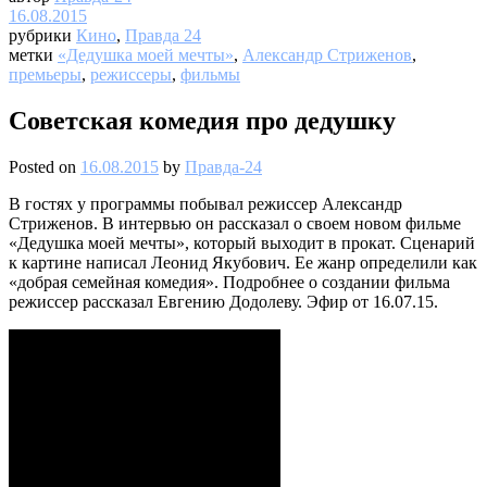
16.08.2015
рубрики
Кино
,
Правда 24
метки
«Дедушка моей мечты»
,
Александр Стриженов
,
премьеры
,
режиссеры
,
фильмы
Советская комедия про дедушку
Posted on
16.08.2015
by
Правда-24
В гостях у программы побывал режиссер Александр
Стриженов. В интервью он рассказал о своем новом фильме
«Дедушка моей мечты», который выходит в прокат. Сценарий
к картине написал Леонид Якубович. Ее жанр определили как
«добрая семейная комедия». Подробнее о создании фильма
режиссер рассказал Евгению Додолеву. Эфир от 16.07.15.