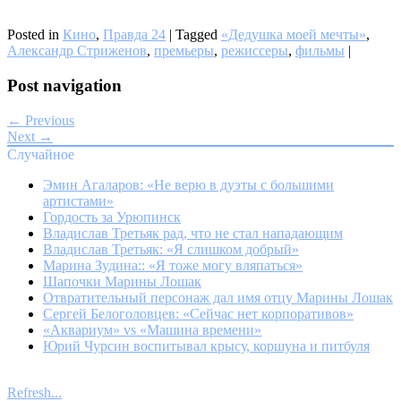
Posted in
Кино
,
Правда 24
|
Tagged
«Дедушка моей мечты»
,
Александр Стриженов
,
премьеры
,
режиссеры
,
фильмы
|
Post navigation
← Previous
Next →
Случайное
Эмин Агаларов: «Не верю в дуэты с большими
артистами»
Гордость за Урюпинск
Владислав Третьяк рад, что не стал нападающим
Владислав Третьяк: «Я слишком добрый»
Марина Зудина:: «Я тоже могу вляпаться»
Шапочки Марины Лошак
Отвратительный персонаж дал имя отцу Марины Лошак
Сергей Белоголовцев: «Сейчас нет корпоративов»
«Аквариум» vs «Машина времени»
Юрий Чурсин воспитывал крысу, коршуна и питбуля
Refresh...