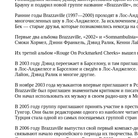
Брауну и подарил новой группе название «Brazzaville», 
Ранние годы Brazzaville (1997—2000) проходят в Лос-Ан
многочисленных шоу в Лос-Анджелесе. За исключением д
Бек — старые друзья, которые познакомились некогда на 
Первые два альбома Brazzaville, «2002» и «Somnambulista
Смоки Хормел, Дэнни Франкель, Дэвид Ралик, Кенни Ла
Их третий альбом «Rouge On Pockmarked Cheeks» вышел в
В 2003 году Дэвид переезжает в Барселону, и там приглаш
в Лос-Анджелесе и Барселоне и сведён в Лос-Анджелесе
Лайон, Дэвид Ралик и многие другие.
В ноябре 2003 года музыкантов впервые приглашают в Рос
Brazzaville был приглашен знаменитым критиком и писат
Он начал использовать их музыку в своем радио-шоу в Мо
В 2005 году группу приглашают принять участие в прес
Гунгор. Они были редакторами одного из наиболее читаем
Турция стала одной из самых посещаемых группой стран
В 2006 году Brazzaville выпустил свой первый компакт-д
связывают начало европейского периода их творчества.