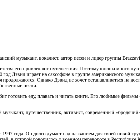
анский музыкант, вокалист, автор песен и лидер группы Brazzavil
 детства его привлекают путешествия. Поэтому юноша много пут
00 год Дэвид играет на саксофоне в группе американского музык
я продолжаются. Однако Дэвид не хочет останавливаться на дост
обственные песни.
юбит готовить еду, плавать и читать книги. Его любимые филь
й музыкант, путешественник, активист, современный «бродячий»
це 1997 года. Он долго думает над названием для своей новой г
атей, в которой говорилось о военном перевороте в Республике К