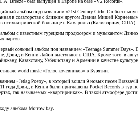
L.A. Breeze» был выпущен в Европе на базе «V2 Records».
удийный альбом под названием «21st Century Girl». Он был выпу
писанная в соавторстве с близким другом Дэвида Мишей Корнеевым
сь в психиатрической больнице в Камарильо (Калифорния, США).
ь альбом с известным турецким продюсером и музыкантом Дэнисом
ых чартов.
 первый сольный альбом под названием «Teenage Summer Days». В
не, Дэвид и Кенни Лайон выступают в США. Кроме того, в авгус
айджану, Казахстану, Узбекистану и Армении в качестве культу
тивале world music «Голос кочевников» в Бурятии.
нием «Jetlag Poetry», в который вошли 9 новых песен Brazzavil
011 года Дэвид и Кенни были приглашены Pocket Records в тур п
тах, так называемых «квартирниках». В такой атмосфере достиг
ходу альбома Morrow bay.