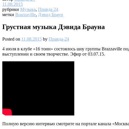
11.08.2015
рубрики
Музыка
,
Правда 24
метки
Brazzaville
,
Дэвид Браун
Грустная музыка Дэвида Брауна
Posted on
11.08.2015
by
Правда-24
4 июля в клубе «16 тонн» состоялось шоу группы Brazzaville 
выступлении и своем творчестве. Эфир от 03.07.15.
Полную версию интервью смотрите на портале канала «Москва 2