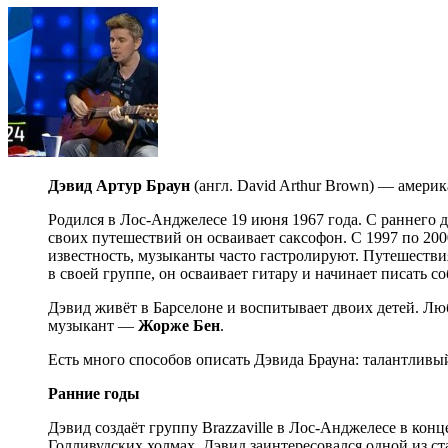
Дэвид Артур Браун
(англ. David Arthur Brown) — америк
Родился в Лос-Анджелесе 19 июня 1967 года. С раннего
своих путешествий он осваивает саксофон. С 1997 по 20
известность, музыканты часто гастролируют. Путешестви
в своей группе, он осваивает гитару и начинает писать с
Дэвид живёт в Барселоне и воспитывает двоих детей. Л
музыкант —
Жорже Бен
.
Есть много способов описать Дэвида Брауна: талантливы
Ранние годы
Дэвид создаёт группу Brazzaville в Лос-Анджелесе в кон
Голливудских холмах, Дэвид заинтересовался одной из ст