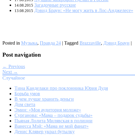
Загадочные русские
14.08.2015
Дэвид Браун: «Не могу жить в Лос-Анджелесе»
13.08.2015
Posted in
Музыка
,
Правда 24
|
Tagged
Brazzaville
,
Дэвид Браун
|
Post navigation
← Previous
Next →
Случайное
Тина Канделаки про поклонника Юрия Дудя
Борьба умов
В чем лучше хранить деньги
Дом света
Эмин: «Моя аудитория моложе»
Сурганова: «Мама – подарок судьбы»
Пьяная Лолита Милявская в полиции
Ванесса Мэй: «Мама не мой фанат»
Денис Клявер украл бутылку