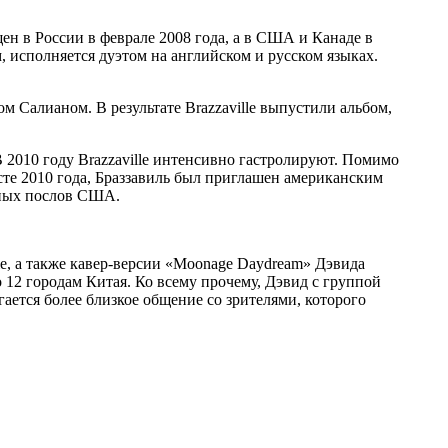
щен в России в феврале 2008 года, а в США и Канаде в
, исполняется дуэтом на английском и русском языках.
 Салианом. В результате Brazzaville выпустили альбом,
 2010 году Brazzaville интенсивно гастролируют. Помимо
те 2010 года, Браззавиль был приглашен американским
рных послов США.
le, а также кавер-версии «Moonage Daydream» Дэвида
о 12 городам Китая. Ко всему прочему, Дэвид с группой
ается более близкое общение со зрителями, которого