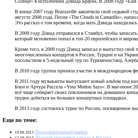
Солнце» в исполнении Дэвида Брауна. В 2008 году «East 
В конце 2007 году Brazzaville закончили свой седьмой ст
августе 2008 года. Песня «The Clouds in Camarillo», на
Это рассказ о том времени, когда мать Дэвида находила
В 2009 году Дэвид отправился в Стамбул, чтобы записат
который мгновенно попал в топ-20 европейских и миров
Кроме того, в 2009 году Дэвид записал и выпустил свой
многочисленных концертов в России, Турции и на Украи
посольством в 5-недельный тур по Туркменистану, Азерб
В 2010 году группа приняла участие в международном фес
В 2011 году музыканты выпускают новый альбом под назва
Боуи и Артура Рассела «Your Motion Says». В мае-июне 2
всё чаще собирает своих поклонников на домашних концер
трудно добиться на больших концертных площадках.
В 2013 году состоялось турне по России, посвященное вы
Еще по теме:
Подсознательный выбор
19.08.2015
Лучший микрофон сделан в России
17.08.2015