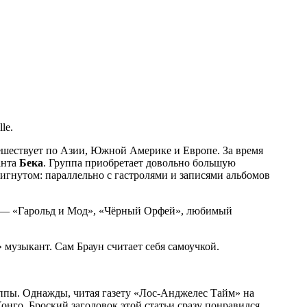
le.
ешествует по Азии, Южной Америке и Европе. За время
анта
Бека
. Группа приобретает довольно большую
игнутом: параллельно с гастролями и записями альбомов
мы — «Гарольд и Мод», «Чёрный Орфей», любимый
 музыкант. Сам Браун считает себя самоучкой.
руппы. Однажды, читая газету «Лос-Анджелес Тайм» на
онго. Броский заголовок этой статьи сразу понравился