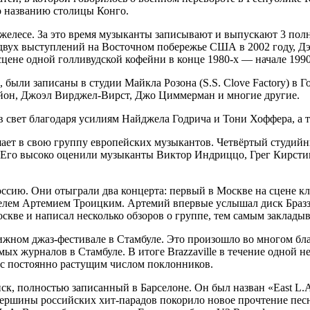
по названию столицы Конго.
джелесе. За это время музыканты записывают и выпускают 3 по
вух выступлений на Восточном побережье США в 2002 году, Дэв
сцене одной голливудской кофейни в конце 1980-х — начале 1990
», были записаны в студии Майкла Розона (S.S. Clove Factory) 
йон, Джоэл Вирджел-Вирст, Джо Циммерман и многие другие.
 свет благодаря усилиям Найджела Годрича и Тони Хоффера, а 
ает в свою группу европейских музыкантов. Четвёртый студийный 
. Его высоко оценили музыканты Виктор Индриццо, Грег Кирст
сию. Они отыграли два концерта: первый в Москве на сцене клу
елем Артемием Троицким. Артемий впервые услышал диск Браззав
скве и написал несколько обзоров о группе, тем самым закладыв
тижном джаз-фестивале в Стамбуле. Это произошло во многом б
ых журналов в Стамбуле. В итоге Brazzaville в течение одной н
 с постоянно растущим числом поклонников.
иск, полностью записанный в Барселоне. Он был назван «East L.
 Вершины российских хит-парадов покорило новое прочтение пес