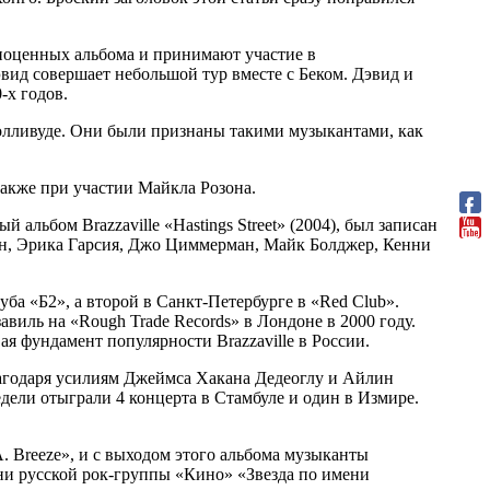
лноценных альбома и принимают участие в
ид совершает небольшой тур вместе с Беком. Дэвид и
-х годов.
в Голливуде. Они были признаны такими музыкантами, как
также при участии Майкла Розона.
альбом Brazzaville «Hastings Street» (2004), был записан
ин, Эрика Гарсия, Джо Циммерман, Майк Болджер, Кенни
ба «Б2», а второй в Санкт-Петербурге в «Red Club».
иль на «Rough Trade Records» в Лондоне в 2000 году.
ая фундамент популярности Brazzaville в России.
лагодаря усилиям Джеймса Хакана Дедеоглу и Айлин
едели отыграли 4 концерта в Стамбуле и один в Измире.
A. Breeze», и с выходом этого альбома музыканты
ни русской рок-группы «Кино» «Звезда по имени