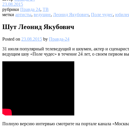
23.08.2015
рубрики
Правда 24
,
ТВ
метки
артисты
,
ведущие
,
Леонид Якубович
,
Поле чудес
,
юбиле
Шут Леонид Якубович
Posted on
23.08.2015
by
Правда-24
31 июля популярный телеведущий и шоумен, актер и сценарист 
ведущим шоу «Поле чудес» в течение 24 лет, о своем первом вы
Полную версию интервью смотрите на портале канала «Москва 2