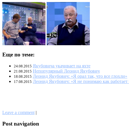
Еще по теме:
Якубовича укачивает на яхте
24.08.2015
Непопулярный Леонид Якубович
21.08.2015
Леонид Якубович: «Я орал так, что все глохли»
18.08.2015
Леонид Якубович: «Я не понимаю как работает
17.08.2015
Leave a comment
|
Post navigation