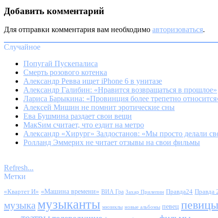
Добавить комментарий
Для отправки комментария вам необходимо
авторизоваться
.
Случайное
Попугай Пускепалиса
Смерть розового котенка
Александр Ревва ищет iPhone 6 в унитазе
Александр Галибин: «Нравится возвращаться в прошлое»
Лариса Барыкина: «Провинция более трепетно относится
Алексей Мишин не помнит эротические сны
Ева Бушмина раздает свои вещи
МакSим считает, что ездит на метро
Александр «Хирург» Залдостанов: «Мы просто делали свое
Ролланд Эммерих не читает отзывы на свои фильмы
Refresh...
Метки
«Квартет И»
«Машина времени»
Правда24
Правда 
ВИА Гра
Захар Прилепин
музыканты
певиц
музыка
певец
мюзиклы
новые альбомы