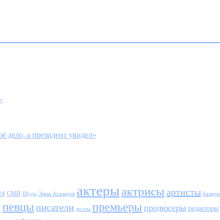
»
̈ дело, а президент увидел»
актеры
актрисы
артисты
24
СМИ
Шура
балери
Эмин Агаларов
ы
певцы
премьеры
писатели
продюсеры
редакторы
поэты