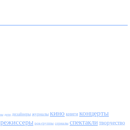
кино
концерты
книги
журналы
дизайнеры
ны
дети
режиссеры
спектакли
творчество
сериалы
рок-группы