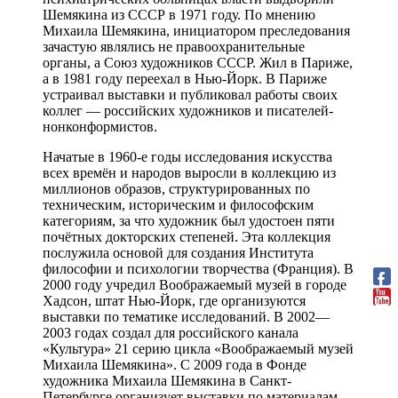
Шемякина из СССР в 1971 году. По мнению
Михаила Шемякина, инициатором преследования
зачастую являлись не правоохранительные
органы, а Союз художников СССР. Жил в Париже,
а в 1981 году переехал в Нью-Йорк. В Париже
устраивал выставки и публиковал работы своих
коллег — российских художников и писателей-
нонконформистов.
Начатые в 1960-е годы исследования искусства
всех времён и народов выросли в коллекцию из
миллионов образов, структурированных по
техническим, историческим и философским
категориям, за что художник был удостоен пяти
почётных докторских степеней. Эта коллекция
послужила основой для создания Института
философии и психологии творчества (Франция). В
2000 году учредил Воображаемый музей в городе
Хадсон, штат Нью-Йорк, где организуются
выставки по тематике исследований. В 2002—
2003 годах создал для российского канала
«Культура» 21 серию цикла «Воображаемый музей
Михаила Шемякина». С 2009 года в Фонде
художника Михаила Шемякина в Санкт-
Петербурге организует выставки по материалам