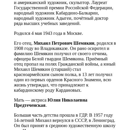
и американский художник, скульптор. Лауреат
Государственной премии Российской Федерации,
народный художник Кабардино-Балкарии,
народный художник Адыгеи, почётный доктор
ряда высших учебных заведений.
Родился 4 мая 1943 года в Москве.
Его отец,
Михаил Петрович Шемякин
, родился в
1908 году во Владикавказе. Он рано осиротел и
фамилию Шемякин получил от своего отчима,
офицера Белой гвардии Шемякина. Приёмный
отец пропал на полях Гражданской войны, а юный
Михаил Шемякин (старший) стал
красноармейским сыном полка, в 13 лет получил
один из первых орденов Красного Знамени, всю
жизнь утверждал, что принадлежит к
кабардинскому роду Кардановых.
Мать — актриса
Юлия Николаевна
Предтеченская
.
Большая часть детства прошла в ГДР. В 1957 году
14-летний Михаил вернулся в СССР, в Ленинград.
Он был принят в среднюю художественную школу