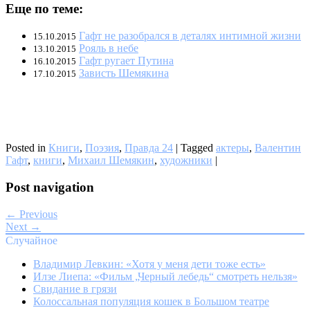
Еще по теме:
Гафт не разобрался в деталях интимной жизни
15.10.2015
Рояль в небе
13.10.2015
Гафт ругает Путина
16.10.2015
Зависть Шемякина
17.10.2015
Posted in
Книги
,
Поэзия
,
Правда 24
|
Tagged
актеры
,
Валентин
Гафт
,
книги
,
Михаил Шемякин
,
художники
|
Post navigation
← Previous
Next →
Случайное
Владимир Левкин: «Хотя у меня дети тоже есть»
Илзе Лиепа: «Фильм „Черный лебедь“ смотреть нельзя»
Свидание в грязи
Колоссальная популяция кошек в Большом театре