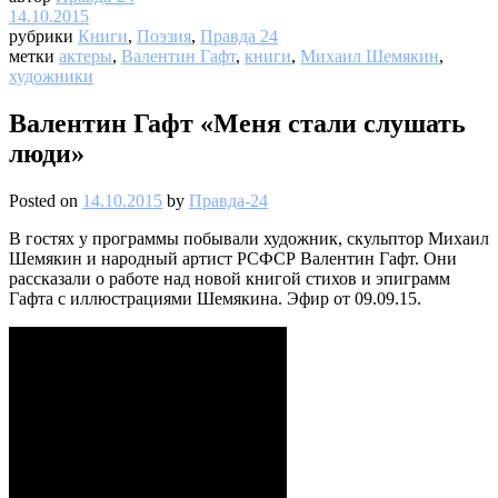
14.10.2015
рубрики
Книги
,
Поэзия
,
Правда 24
метки
актеры
,
Валентин Гафт
,
книги
,
Михаил Шемякин
,
художники
Валентин Гафт «Меня стали слушать
люди»
Posted on
14.10.2015
by
Правда-24
В гостях у программы побывали художник, скульптор Михаил
Шемякин и народный артист РСФСР Валентин Гафт. Они
рассказали о работе над новой книгой стихов и эпиграмм
Гафта с иллюстрациями Шемякина. Эфир от 09.09.15.