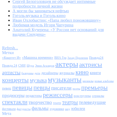
Сергей Белоголовцев не обсуждает интимные
подробности личной жизни
А могли бы заниматься нефтью
Гоголь-музыка и Гоголь-кино
Иван Охлобыстин: «Папа любил поножовщину»
Любимая модель Игоря Чапурина
Анатолий Кучерена: «У России нет оснований для
выдачи Сноудена»
Refresh...
Метки
«Квартет И»
«Машина времени»
Правда24
ВИА Гра
Захар Прилепин
актеры
актрисы
Правда 24
СМИ
Шура
Эмин Агаларов
кино
артисты
книги
журналы
дизайнеры
балерины
дети
музыканты
концерты
музыка
мюзиклы
новые альбомы
певицы
певцы
премьеры
писатели
певец
поэты
режиссеры
продюсеры
редакторы
сериалы
рок-группы
спектакли
театры
творчество
телеведущие
театр
фильмы
юбилеи
фестивали
художники
фигуристы
шоу
Мета