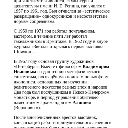
при Институте живописи, скульптуры и
архитектуры имени И. Е. Репина, где учился с
1957 по 1961 год. Был отчислен за «эстетическое
развращение» однокурсников и несоответствие
нормам соцреализма.
С 1959 по 1971 год работал почтальоном,
вахтёром, в течение пяти лет работал
такелажником в Эрмитаже. В 1962 году в клубе
журнала «Звезда» открылась первая выставка
Шемякина.
В 1967 году основал группу художников
«Петербург». Вместе с философом
Владимиром
Ивановым
создал теорию метафизического
синтетизма, посвящённую поискам новых форм
иконописи, основанных на изучении
религиозного искусства разных эпох и народов.
Два года был послушником в Псково-Печерском
монастыре, в период управления обителью
наместником архимандритом
Алипием
(Вороновым).
После многочисленных арестов выставок,
конфискаций работ и принудительного лечения в
психиатрических больницах власти выдворили