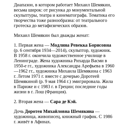
Диапазон, в котором работает Михаил Шемякин,
весьма широк: от рисунка до монументальной
скульптуры, театра и кинематографа. Тематика его
творчества тоже разнообразна: от театрального
гротеска до метафизических образов.
Михаил Шемякин был дважды женат:
1. Первая жена —
Модлина Ревекка Борисовна
(р. 6 сентября 1934—2014), скульптор, художник.
В 1958 г. окончила художественное училище в
Ленинграде. Жена художника Рихарда Васми в
1950-е гг., художника Александра Арефьева в 1960
—1962 гг., художника Михаила Шемякина с 1963
г. Летом 1971 г. вместе с дочерью Доротеей
Шемякиной (р. 9 мая 1964 г.) эмигрировала. Жила
в Париже и с 1983 г. в Греции; последние годы
жизни в г. Лош (Франция).
2. Вторая жена —
Сара де Кэй.
Дочь
Доротея Михайловна Шемякина
—
художница, живописец, книжный график. С 1986
г. живёт в Афинах.