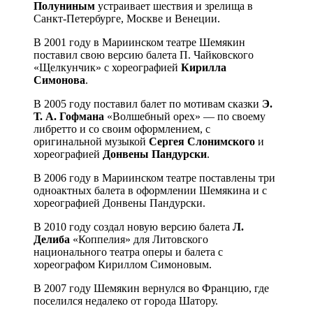
Полуниным
устраивает шествия и зрелища в
Санкт-Петербурге, Москве и Венеции.
В 2001 году в Мариинском театре Шемякин
поставил свою версию балета П. Чайковского
«Щелкунчик» с хореографией
Кирилла
Симонова
.
В 2005 году поставил балет по мотивам сказки
Э.
Т. А. Гофмана
«Волшебный орех» — по своему
либретто и со своим оформлением, с
оригинальной музыкой
Сергея Слонимского
и
хореографией
Донвены Пандурски
.
В 2006 году в Мариинском театре поставлены три
одноактных балета в оформлении Шемякина и с
хореографией Донвены Пандурски.
В 2010 году создал новую версию балета
Л.
Делиба
«Коппелия» для Литовского
национального театра оперы и балета с
хореографом Кириллом Симоновым.
В 2007 году Шемякин вернулся во Францию, где
поселился недалеко от города Шатору.