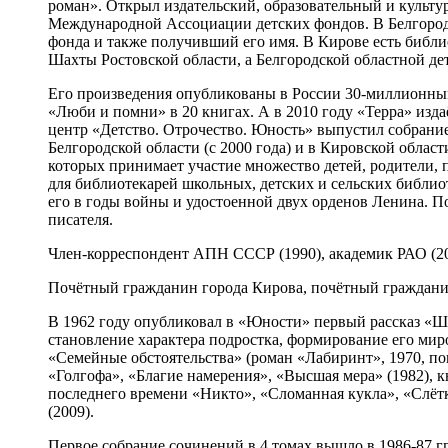
роман». Открыл издательский, образовательный и культ
Международной Ассоциации детских фондов. В Белгородс
фонда и также получивший его имя. В Кирове есть библи
Шахты Ростовской области, а Белгородской областной де
Его произведения опубликованы в России 30-миллионным
«Люби и помни» в 20 книгах. А в 2010 году «Терра» изда
центр «Детство. Отрочество. Юность» выпустил собрани
Белгородской области (с 2000 года) и в Кировской облас
которых принимает участие множество детей, родители, 
для библиотекарей школьных, детских и сельских библи
его в годы войны и удостоенной двух орденов Ленина. П
писателя.
Член-корреспондент АПН СССР (1990), академик РАО (20
Почётный гражданин города Кирова, почётный граждани
В 1962 году опубликовал в «Юности» первый рассказ «Ша
становление характера подростка, формирование его миро
«Семейные обстоятельства» (роман «Лабиринт», 1970, пов
«Голгофа», «Благие намерения», «Высшая мера» (1982), 
последнего времени «Никто», «Сломанная кукла», «Слётк
(2009).
Первое собрание сочинений в 4 томах вышло в 1986-87 гг