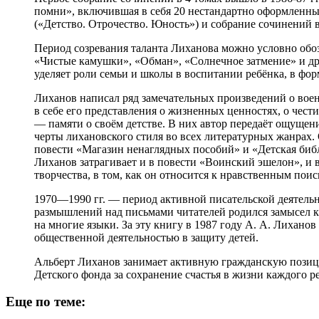
помни», включившая в себя 20 нестандартно оформленных
(«Детство. Отрочество. Юность») и собрание сочинений 
Период созревания таланта Лиханова можно условно обозн
«Чистые камушки», «Обман», «Солнечное затмение» и дру
уделяет роли семьи и школы в воспитании ребёнка, в фор
Лиханов написал ряд замечательных произведений о военн
в себе его представления о жизненных ценностях, о чест
— памяти о своём детстве. В них автор передаёт ощуще
черты лихановского стиля во всех литературных жанрах. 
повести «Магазин ненаглядных пособий» и «Детская биб
Лиханов затрагивает и в повести «Воинский эшелон», и в
творчества, в том, как он относится к нравственным пои
1970—1990 гг. — период активной писательской деятель
размышлений над письмами читателей родился замысел к
на многие языки. За эту книгу в 1987 году А. А. Лихан
общественной деятельностью в защиту детей.
Альберт Лиханов занимает активную гражданскую позици
Детского фонда за сохранение счастья в жизни каждого 
Еще по теме: