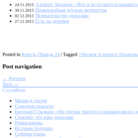
Альберт Лиханов: «Вот и не останется никакого 
24.11.2015
Низкопробная детская литература
30.11.2015
Увлекательство деньгами
02.12.2015
Есть ли деревня
27.11.2015
Posted in
Книги
,
Правда 24
|
Tagged
«Читаем Альберта Лиханов
Post navigation
← Previous
Next →
Случайное
Мыши в театре
Спасение красоты
Евгений Стычкин: «На театры тратится слишком много д
Спасибо, что взял деньгами
Ревва-корова
История Золушки
Собачья блажь