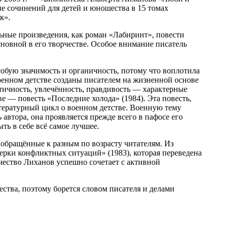
е сочинений для детей и юношества в 15 томах
к».
льные произведения, как роман «Лабиринт», повести
новной в его творчестве. Особое внимание писатель
собую значимость и органичность, потому что воплотила
военном детстве созданы писателем на жизненной основе
тичность, увлечённость, правдивость — характерные
е — повесть «Последние холода» (1984). Эта повесть,
тературный цикл о военном детстве. Военную тему
автора, она проявляется прежде всего в пафосе его
ть в себе всё самое лучшее.
обращённые к разным по возрасту читателям. Из
рки конфликтных ситуаций» (1983), которая переведена
чество Лиханов успешно сочетает с активной
тва, поэтому борется словом писателя и делами