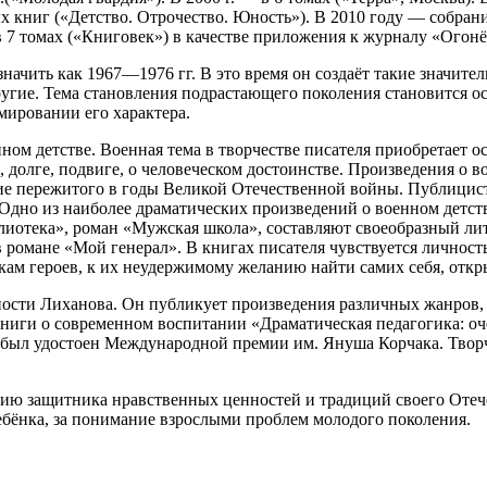
 книг («Детство. Отрочество. Юность»). В 2010 году — собрани
в 7 томах («Книговек») в качестве приложения к журналу «Огонё
ачить как 1967—1976 гг. В это время он создаёт такие значите
гие. Тема становления подрастающего поколения становится ос
мировании его характера.
ом детстве. Военная тема в творчестве писателя приобретает о
и, долге, подвиге, о человеческом достоинстве. Произведения о 
ние пережитого в годы Великой Отечественной войны. Публицис
Одно из наиболее драматических произведений о военном детств
лиотека», роман «Мужская школа», составляют своеобразный ли
 романе «Мой генерал». В книгах писателя чувствуется личность 
скам героев, к их неудержимому желанию найти самих себя, откры
ности Лиханова. Он публикует произведения различных жанров, 
ниги о современном воспитании «Драматическая педагогика: оче
ов был удостоен Международной премии им. Януша Корчака. Твор
ю защитника нравственных ценностей и традиций своего Отечес
ребёнка, за понимание взрослыми проблем молодого поколения.