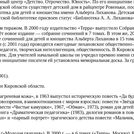
урный центр «Детство. Отрочество. Юность». По его инициативе
кой области существует детский дом в райцентре Ровеньки, по
отека для детей и юношества имени Альберта Лиханова. Детская
тской библитотеке присвоен статус «Библиотека А. А. Лиханова»
 тиражом. В 2000 году издательство «Терра» выпустило Собран
ёт новое издание — собрание сочинений в 7 томах. В этом же, 2
е сочинений для детей и юношества Альберта Лиханова в 15 т
ти (с 2001 года) проводятся ежегодные лихановские общественно
педагоги, творческая интеллигенция, общественность. В Киров
отек. Для учителей начальной школы он учредил премию имени 
о инициативе писателя ей установлена мемориальная доска. За 
01).
н Кировской области.
греневая кожа», в 1963 выпустил историческую повесть «Да буд
воззрения, взаимоотношения с миром взрослых: повести «Звёзды
ести «Чистые камушки», 1967, «Обман», 1973), роман для детей
книга «Драматическая педагогика» (1983), дилогия романов в по
и» и «парный портрет» трагического детства повести «Мальчик,
.(«Молодая гвардия»). В 2000 г. — в 6 томах («Терра», Москва)