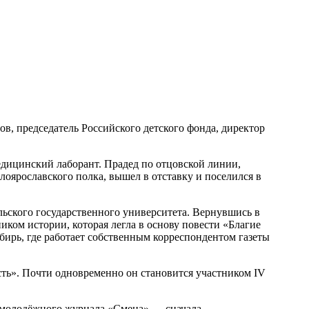
, председатель Российского детского фонда, директор
ицинский лаборант. Прадед по отцовской линии,
оярославского полка, вышел в отставку и поселился в
альского государственного университета. Вернувшись в
ником истории, которая легла в основу повести «Благие
бирь, где работает собственным корреспондентом газеты
сть». Почти одновременно он становится участником IV
 молодёжного журнала «Смена» — сначала