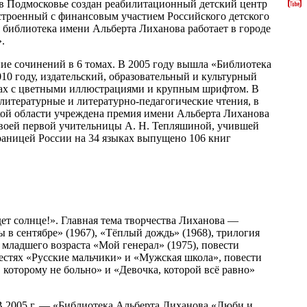
 в Подмосковье создан реабилитационный детский центр
строенный с финансовым участием Российского детского
 библиотека имени Альберта Лиханова работает в городе
.
ие сочинений в 6 томах. В 2005 году вышла «Библиотека
010 году, издательский, образовательный и культурный
омах с цветными иллюстрациями и крупным шрифтом. В
-литературные и литературно-педагогические чтения, в
ской области учреждена премия имени Альберта Лиханова
своей первой учительницы А. Н. Тепляшиной, учившей
границей России на 34 языках выпущено 106 книг
ет солнце!». Главная тема творчества Лиханова —
 в сентябре» (1967), «Тёплый дождь» (1968), трилогия
 младшего возраста «Мой генерал» (1975), повести
вестях «Русские мальчики» и «Мужская школа», повести
 которому не больно» и «Девочка, которой всё равно»
. В 2005 г. — «Библиотека Альберта Лиханова «Люби и