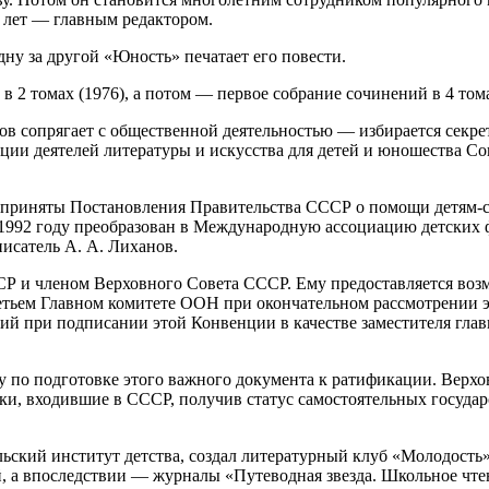
м лет — главным редактором.
дну за другой «Юность» печатает его повести.
в 2 томах (1976), а потом — первое собрание сочинений в 4 том
нов сопрягает с общественной деятельностью — избирается сек
и деятелей литературы и искусства для детей и юношества Сою
и приняты Постановления Правительства СССР о помощи детям-си
 1992 году преобразован в Международную ассоциацию детских ф
писатель А. А. Лиханов.
СР и членом Верховного Совета СССР. Ему предоставляется воз
тьем Главном комитете ООН при окончательном рассмотрении эт
 при подписании этой Конвенции в качестве заместителя глав
у по подготовке этого важного документа к ратификации. Вер
ики, входившие в СССР, получив статус самостоятельных госуда
ьский институт детства, создал литературный клуб «Молодость»
 а впоследствии — журналы «Путеводная звезда. Школьное чте