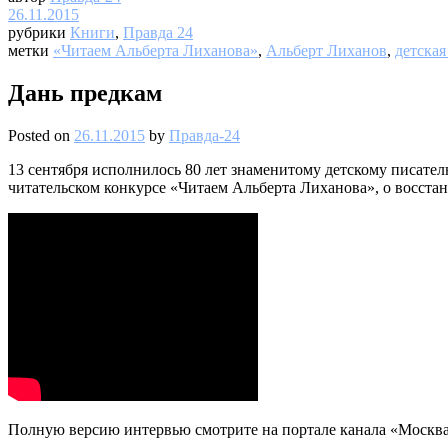
26.11.2015
рубрики
Книги
,
Правда 24
метки
«Читаем Альберта Лиханова»
,
Альберт Лиханов
,
детская
Дань предкам
Posted on
26.11.2015
by
Правда-24
13 сентября исполнилось 80 лет знаменитому детскому писател
читательском конкурсе «Читаем Альберта Лиханова», о восстано
Полную версию интервью смотрите на портале канала «Москва 2