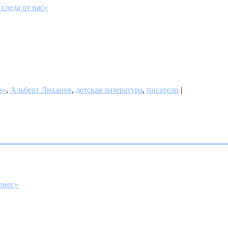
следа от нас»
а»
,
Альберт Лиханов
,
детская литература
,
писатели
|
енег»