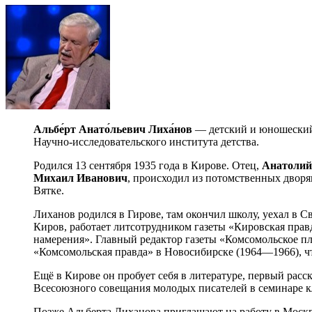
Альбе́рт Анато́льевич Лиха́нов
— детский и юношеский 
Научно-исследовательского института детства.
Родился 13 сентября 1935 года в Кирове. Отец,
Анатолий
Михаил Иванович
, происходил из потомственных дворя
Вятке.
Лиханов родился в Гирове, там окончил школу, уехал в С
Киров, работает литсотрудником газеты «Кировская правда
намерения». Главный редактор газеты «Комсомольское пл
«Комсомольская правда» в Новосибирске (1964—1966), ч
Ещё в Кирове он пробует себя в литературе, первый рас
Всесоюзного совещания молодых писателей в семинаре к
Позже Альберта Лиханова приглашают на работу в Моск