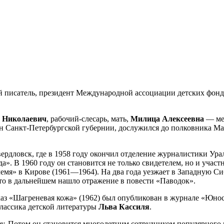
писатель, президент Международной ассоциации детских фондов
 Николаевич
, рабочий-слесарь, мать,
Милица Алексеевна
— мед
н Санкт-Петербургской губернии, дослужился до полковника Мал
вердловск, где в 1958 году окончил отделение журналистики Ур
». В 1960 году он становится не только свидетелем, но и участ
емя» в Кирове (1961—1964). На два года уезжает в Западную Си
то в дальнейшем нашло отражение в повести «Паводок».
сказ «Шагреневая кожа» (1962) был опубликован в журнале «Юно
лассика детской литературы
Льва Кассиля
.
ву. Потом он становится многолетним сотрудником популярного