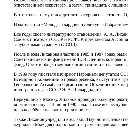
ответственным секретарём, а затем, тринадцать с лишни
В эти годы к нему приходит литературная известность. О
Издательство «Молодая гвардия» публикует «Избранное» 
Все годы своего литературного становления, А. А. Лиха
Союзов писателей СССР и РСФСР, президентом Ассоциаци
зарубежными странами (ССОД).
После писем Лиханова властям в 1985 и 1987 годах был
Советский детский фонд имени В. И. Ленина, который в
фонд. Обе эти общественные организации и возглавляет 
В 1989 году писателя избирают Народным депутатом СС
Всемирной Конвенции о правах ребёнка, выступить в Тре
Генеральной Ассамблеи Организации Объединённых наций
иностранных дел СССР Э. А. Шеварднадзе).
Вернувшись в Москву, Лиханов проводит большую работ
вступила в силу с 13 июня 1990 года. Позже все республ
правах ребёнка на своих территориях.
Также Лиханов учредил и возглавил Научно-исследовател
журналы «Мы» для подростков и «Трамвай» для малышей,