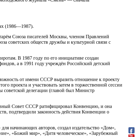
ах (1986—1987).
ретарём Союза писателей Москвы, членом Правлений
за советских обществ дружбы и культурной связи с
ротам. В 1987 году по его инициативе создан
ондов, а в 1991 году учреждён Российский детский
можность от имени СССР выразить отношение к проекту
ого проекта и участвовать затем в торжественной сессии
ы советской делегации (главой был Министр
ховный Совет СССР ратифицировал Конвенцию, и она
рств, подтвердили законность действия Конвенции о
 для начинающих авторов, создал издательство «Дом»,
ние», «Божий мир», «Дитя человеческое», «Зарубежный