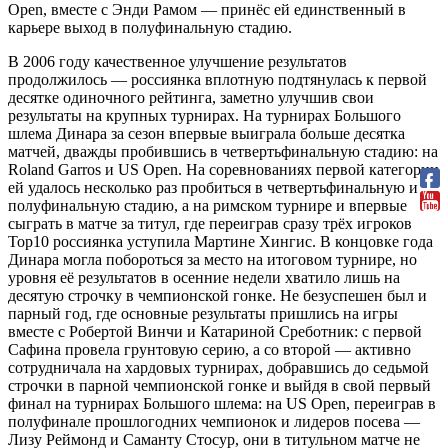
Open, вместе с Энди Рамом — принёс ей единственный в
карьере выход в полуфинальную стадию.
В 2006 году качественное улучшение результатов
продолжилось — россиянка вплотную подтянулась к первой
десятке одиночного рейтинга, заметно улучшив свои
результаты на крупных турнирах. На турнирах Большого
шлема Динара за сезон впервые выиграла больше десятка
матчей, дважды пробившись в четвертьфинальную стадию: на
Roland Garros и US Open. На соревнованиях первой категории
ей удалось несколько раз пробиться в четвертьфинальную и
полуфинальную стадию, а на римском турнире и впервые
сыграть в матче за титул, где переиграв сразу трёх игроков
Top10 россиянка уступила Мартине Хингис. В концовке года
Динара могла побороться за место на итоговом турнире, но
уровня её результатов в осенние недели хватило лишь на
десятую строчку в чемпионской гонке. Не безуспешен был и
парный год, где основные результаты пришлись на игры
вместе с Робертой Винчи и Катариной Среботник: с первой
Сафина провела грунтовую серию, а со второй — активно
сотрудничала на хардовых турнирах, добравшись до седьмой
строчки в парной чемпионской гонке и выйдя в свой первый
финал на турнирах Большого шлема: на US Open, переиграв в
полуфинале прошлогодних чемпионок и лидеров посева —
Лизу Реймонд и Саманту Стосур, они в титульном матче не