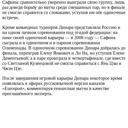
Сафины сравнительно уверенно выиграли свою группу, лишь
раз доведя борьбу до матча среди смешанных пар, но в финале
не смогли справится со словаками, уступив им обе одиночные
встречи.
Кроме командных турниров Динара представляла Россию и
на одном личном соревновании под эгидой федерации: на
пике своей одиночной карьеры — в 2008 году — Сафина
сыграла и в одиночном и в парном соревновании
Олимпиады. В одиночном соревновании Динара добралась до
финала, переиграв Елену Янкович и Ли На, но уступив Елене
Дементьевой; а в паре проиграла в четвертьфинале, где вместе
со Светланой Кузнецовой не смогла справиться с Янь Цзы и
Чжэн Цзе.
После завершения игровой карьеры Динара некоторое время
появлялась в эфирах русскоязычной версии каналов
«Eurosport», комментируя теннисные матчи в качестве
приглашённого эксперта.