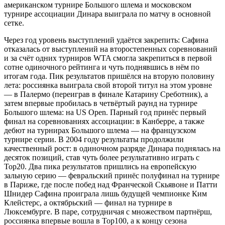
американском турнире Большого шлема и московском
турнире ассоциации Динара выиграла по матчу в основной
сетке.
Через год уровень выступлений удаётся закрепить: Сафина
отказалась от выступлений на второстепенных соревнований
и за счёт одних турниров WTA смогла закрепиться в первой
сотне одиночного рейтинга и чуть поднявшись в нём по
итогам года. Пик результатов пришёлся на вторую половину
лета: россиянка выиграла свой второй титул на этом уровне
— в Палермо (переиграв в финале Катарину Среботник), а
затем впервые пробилась в четвёртый раунд на турнире
Большого шлема: на US Open. Парный год принёс первый
финал на соревнованиях ассоциации: в Канберре, а также
дебют на турнирах Большого шлема — на французском
турнире серии. В 2004 году результаты продолжили
качественный рост: в одиночном разряде Динара поднялась на
десяток позиций, став чуть более результативно играть с
Top20. Два пика результатов пришлись на европейскую
зальную серию — февральский принёс полуфинал на турнире
в Париже, где после побед над Франческой Скьявоне и Патти
Шнидер Сафина проиграла лишь будущей чемпионке Ким
Клейстерс, а октябрьский — финал на турнире в
Люксембурге. В паре, сотрудничая с множеством партнёрш,
россиянка впервые вошла в Top100, а к концу сезона