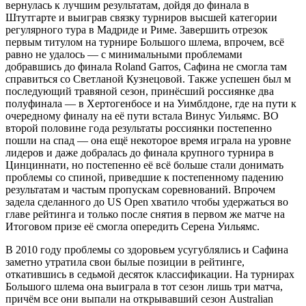
вернулась к лучшим результатам, дойдя до финала в
Штутгарте и выиграв связку турниров высшей категории
регулярного тура в Мадриде и Риме. Завершить отрезок
первым титулом на турнире Большого шлема, впрочем, всё
равно не удалось — с минимальными проблемами
добравшись до финала Roland Garros, Сафина не смогла там
справиться со Светланой Кузнецовой. Также успешен был м
последующий травяной сезон, принёсший россиянке два
полуфинала — в Хертогенбосе и на Уимблдоне, где на пути к
очередному финалу на её пути встала Винус Уильямс. ВО
второй половине года результаты россиянки постепенно
пошли на спад — она ещё некоторое время играла на уровне
лидеров и даже добралась до финала крупного турнира в
Цинциннати, но постепенно её всё больше стали донимать
проблемы со спиной, приведшие к постепенному падению
результатам и частым пропускам соревнований. Впрочем
задела сделанного до US Open хватило чтобы удержаться во
главе рейтинга и только после снятия в первом же матче на
Итоговом призе её смогла опередить Серена Уильямс.
В 2010 году проблемы со здоровьем усугублялись и Сафина
заметно утратила свои былые позиции в рейтинге,
откатившись в седьмой десяток классификации. На турнирах
Большого шлема она выиграла в тот сезон лишь три матча,
причём все они выпали на открывавший сезон Australian