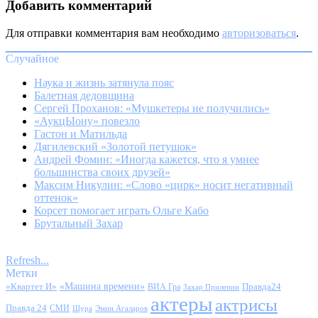
Добавить комментарий
Для отправки комментария вам необходимо
авторизоваться
.
Случайное
Наука и жизнь затянула пояс
Балетная дедовщина
Сергей Проханов: «Мушкетеры не получились»
«АукцЫону» повезло
Гастон и Матильда
Дягилевский «Золотой петушок»
Андрей Фомин: «Иногда кажется, что я умнее
большинства своих друзей»
Максим Никулин: «Слово «цирк» носит негативный
оттенок»
Корсет помогает играть Ольге Кабо
Брутальный Захар
Refresh...
Метки
«Квартет И»
«Машина времени»
Правда24
ВИА Гра
Захар Прилепин
актеры
актрисы
Правда 24
СМИ
Шура
Эмин Агаларов