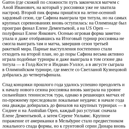
Garros (где схожий по сложности путь закончился матчем с
Аной Иванович, на который у россиянки уже не хватила
настроя). Второй пик формы пришёлся на летне-осенний
хардовый сезон, где Сафина выиграла три титула, но на самых
крупных соревнованиях вновь оступилась: на Олимпиаде был
проигран финал Елене Дементьевой, а на US Open —
полуфинал Елене Янкович. Осенью игровая форма заметно
упала и даже отобравшись на Итоговый турнир россиянка не
смогла выиграть там и матча, завершив сезон третьей
ракеткой мира. Парные выступления постепенно стали
отходить на второй план, но до поры Сафина весьма активно
играла подобные турниры и даже выиграла в том сезоне два
титула — в Голд-Косте и Индиан-Уэллсе, а в августе сыграла
в Олимпийском турнире, где вместе со Светланой Кузнецовой
добралась до четвертьфинала.
Спад концовки прошлого года удалось успешно преодолеть и
к началу нового сезона россиянка вновь заиграла на уровне
сильнейших теннисисток тура, однако в решающих матчах её
по-прежнему преследовали локальные неудачи: в начале года
она дважды добиралась до финалов на крупных турнирах — в
Сиднее и на Australian Open, каждый раз уступая: сначала
Елене Дементьевой, а затем Серене Уильямс. Крупное
поражение от американки в Мельбурне стало предвестником
локального спада формы, но к грунтовой серии Динара вновь