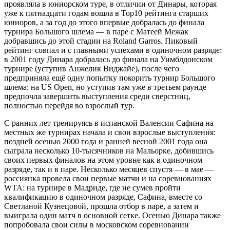
проявляла в юниорском туре, в отличии от Динары, которая
уже к пятнадцати годам вошла в Top10 рейтинга старших
юниоров, а за год до этого впервые добралась до финала
турнира Большого шлема — в паре с Матеей Межак
добравшись до этой стадии на Roland Garros. Пиковый
рейтинг совпал и с главными успехами в одиночном разряде:
в 2001 году Динара добралась до финала на Уимблдонском
турнире (уступив Анжелик Виджайе), после чего
предприняла ещё одну попытку покорить турнир Большого
шлема: на US Open, но уступив там уже в третьем раунде
предпочла завершить выступления среди сверстниц,
полностью перейдя во взрослый тур.
С ранних лет тренируясь в испанской Валенсии Сафина на
местных же турнирах начала и свои взрослые выступления:
поздней осенью 2000 года и ранней весной 2001 года она
сыграла несколько 10-тысячников на Мальорке, добившись
своих первых финалов на этом уровне как в одиночном
разряде, так и в паре. Несколько месяцев спустя — в мае —
россиянка провела свои первые матчи и на соревнованиях
WTA: на турнире в Мадриде, где не сумев пройти
квалификацию в одиночном разряде, Сафина, вместе со
Светланой Кузнецовой, прошла отбор в паре, а затем и
выиграла один матч в основной сетке. Осенью Динара также
попробовала свои силы в московском соревновании