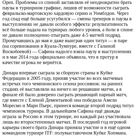
Open. Проблемы со спиной заставляли её неоднократно брать
паузы в турнирном графике, лишив её возможности сыграть
февральско-мартовскую хардовую серию и Уимблдон. Через
год спад ещё больше усугубился — смены тренеров и паузы в
выступлениях не давали особого эффекта: результативность
всё больше падала на турнирах любого уровня, а боли в спине
не давали полноценно отыграть даже 4-5 матчей подряд.
Промучавшись до мая и даже выиграв один титул — в паре
(на соревновании в Куала-Лумпуре, вместе с Галиной
Воскобоевой) — Сафина надолго взяла паузу в выступлениях
и в мае 2014 года официально объявила, что в протур в
качестве игрока не вернётся.
Динара впервые сыграла за сборную страны в Кубке
Федерации в 2005 году, приняв участие во всех матчевых
встречах того чемпионского сезона россиянок: на ранних
стадиях её выставляли на ничего не решавшие матчи, а в
финале ей было доверено сыграть решающий парный матч,
где вместе с Еленой Дементьевой она победила Амели
Моресмо и Мари Пьерс, принеся команде второй подряд титул
чемпионок турнира. В дальнейшем Сафина ещё дважды
играла за Россию в этом турнире, но каждый раз участвовала
лишь во второстепенных матчах. В последний год игровой
карьеры своего брата Динара приняла участие и в ещё одном
командном турнире ITF: полувыставочном Кубке Хопмана.