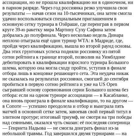
ассоциации, но не прошла квалификацию ни в одиночном, ни
в парном разряде. Через год россиянка резко улучшила свои
результаты — начав сезон на 10-тысячниках, она затем смогла
удачно воспользоваться специальным приглашением в
основную сетку турнира в Оэйраше, где переиграв в первом
круге 39-ю ракетку мира Мартину Суху Сафина затем
добралась до полуфинала. Через несколько недель Динара
неплохо отыграла ещё один турнир WTA: в Мадриде, где,
пройдя через квалификацию, вышла во второй раунд основы.
Два этих грунтовых успеха подняли россиянку из пятой
сотни рейтинга к границе второй, позволив на Уимблдоне
дебютировать в квалификации взрослого турнира Большого
шлема, которую она могла сходу пройти, уступив в финале
отбора лишь в концовке решающего сета. Эта неудача никак
не сказалась на результатах россиянки, смогшей до сентября
пробиться в первую сотню рейтинга и уже на US Open
сыгравшей основу соревнования серии Большого шлема без
отбора: если на одном турнире ассоциации — в Касабланке,
она вновь проиграла в финале квалификации, то на другом —
в Сопоте — успешно преодолела и отбор и выиграла пять
матчей в основной сетке затем, завоевав свой первый титул в
элитном протуре; итоговый триумф, не смотря на три победы
над сеянными, оказался чуть смазан: её последняя соперница
— Генриета Надьова — не смогла доиграть финал из-за
небольшой травмы. Год завершился двумя турнирами — на