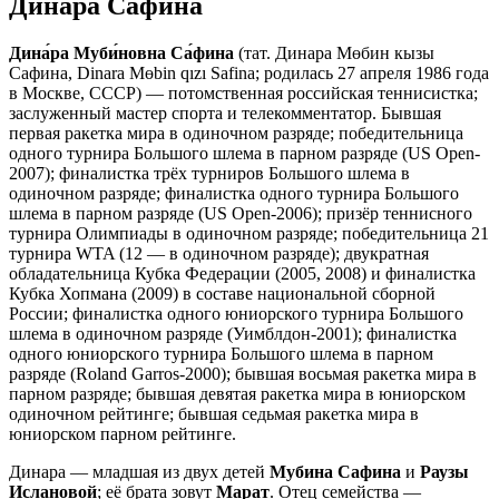
Динара Сафина
Дина́ра Муби́новна Са́фина
(тат. Динара Мөбин кызы
Сафина, Dinara Mɵbin qızı Safina; родилась 27 апреля 1986 года
в Москве, СССР) — потомственная российская теннисистка;
заслуженный мастер спорта и телекомментатор. Бывшая
первая ракетка мира в одиночном разряде; победительница
одного турнира Большого шлема в парном разряде (US Open-
2007); финалистка трёх турниров Большого шлема в
одиночном разряде; финалистка одного турнира Большого
шлема в парном разряде (US Open-2006); призёр теннисного
турнира Олимпиады в одиночном разряде; победительница 21
турнира WTA (12 — в одиночном разряде); двукратная
обладательница Кубка Федерации (2005, 2008) и финалистка
Кубка Хопмана (2009) в составе национальной сборной
России; финалистка одного юниорского турнира Большого
шлема в одиночном разряде (Уимблдон-2001); финалистка
одного юниорского турнира Большого шлема в парном
разряде (Roland Garros-2000); бывшая восьмая ракетка мира в
парном разряде; бывшая девятая ракетка мира в юниорском
одиночном рейтинге; бывшая седьмая ракетка мира в
юниорском парном рейтинге.
Динара — младшая из двух детей
Мубина Сафина
и
Раузы
Ислановой
; её брата зовут
Марат
. Отец семейства —