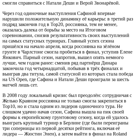
смогли справиться с Натали Деши и Верой Звонарёвой.
Через год одиночные выступления Сафиной впервые
нарушили положительную динамику её карьеры: в третий раз
подряд закончив год в Top20, россиянка, тем не менее,
оказалась далека от борьбы за место на Итоговом
соревновании, снизив результативность своих выступлений
на самых статусных турнирах. Главный успех сезона
пришёлся на начало апреля, когда россиянка на зёлёном
грунте в Чарлстоне смогла пробиться в финал, уступив Елене
Янкович. Парный сезон, напротив, вышел опять немного
лучше, чем годом ранее: сменив ряд партнёрш Динара
закончила год четырнадцатой, побывав в трёх финалах и
выиграв два титула, самой статусной из которых стала победа
на US Open, где Сафина и Натали Деши проиграли за шесть
матчей лишь сет.
В 2008 году локальный кризис был преодолён: сотрудничая с
Желько Краяном россиянка не только смогла закрепиться в
Top10, но и стала одним из лидеров одиночного тура. Не
слишком удачно начав сезон, Сафина вышла на пик своей
формы к европейскому грунтовому сезону, когда ей удалось
выиграть крупный турнир в Берлине (где были переиграны
три соперницы из первой десятки рейтинга, включая её
лидера — Жюстин Энен), а затем выйти в финал на Roland