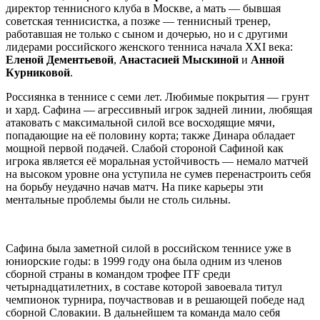
директор теннисного клуба в Москве, а мать — бывшая
советская теннисистка, а позже — теннисный тренер,
работавшая не только с сыном и дочерью, но и с другими
лидерами российского женского тенниса начала XXI века:
Еленой Дементьевой
,
Анастасией Мыскиной
и
Анной
Курниковой
.
Россиянка в теннисе с семи лет. Любимые покрытия — грунт
и хард. Сафина — агрессивный игрок задней линии, любящая
атаковать с максимальной силой все восходящие мячи,
попадающие на её половину корта; также Динара обладает
мощной первой подачей. Слабой стороной Сафиной как
игрока является её моральная устойчивость — немало матчей
на высоком уровне она уступила не сумев перенастроить себя
на борьбу неудачно начав матч. На пике карьеры эти
ментальные проблемы были не столь сильны.
Сафина была заметной силой в российском теннисе уже в
юниорские годы: в 1999 году она была одним из членов
сборной страны в командом трофее ITF среди
четырнадцатилетних, в составе которой завоевала титул
чемпионок турнира, поучаствовав и в решающей победе над
сборной Словакии. В дальнейшем та команда мало себя