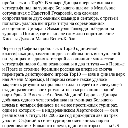
пробилась и в Top30. В январе Динара впервые вышла в
четвертьфинал на турнире Большого шлема: в Мельбурне,
сотрудничая с Жанеттой Гусаровой, она сломила
сопротивление двух сеянных команд; в сентябре, с третьей
попытки, удалось выиграть титул на соревнованиях
ассоциации: Динара и Эммануэль Гальярди победили на
турнире в Пекине, где в финале сломили сопротивление
Хиселы Дулко и Марии Венто-Кабчи.
Через год Сафина пробилась в Top20 одиночной
классификации, заметно подняв стабильность выступлений
на турнирах младших категорий ассоциации: множество
четвертьфиналов были реализованы в два титула — в Париже
и Праге (в столице Франции россиянка впервые смогла
переиграть действующего игрока Top10 — взяв в финале верх
над Амели Моресмо). В парном сезоне также удалось
закрепить результаты прошлого года и перейти к следующей
стадии развития своих результатов: сыгрыванию с одной
партнёршей. Вместе с Анабель Мединой Гарригес Динара
добилась одного четвертьфинала на турнирах Большого
шлема и четырёх финалов на менее престижных турнирах,
один из которых — в нидерландском Хертогенбосе — был
реализован в титул. На 2005 же год приходятся два из трёх
участия Сафиной в сетке турниров смешанных пар на
соревнованиях Большого шлема, один из которых — на US