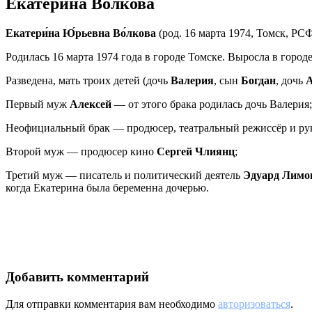
Екатерина Волкова
Екатери́на Ю́рьевна Во́лкова
(род. 16 марта 1974, Томск, РС
Родилась 16 марта 1974 года в городе Томске. Выросла в горо
Разведена, мать троих детей (дочь
Валерия
, сын
Богдан
, дочь
А
Первый муж
Алексей
— от этого брака родилась дочь Валерия;
Неофициальный брак — продюсер, театральный режиссёр и ру
Второй муж — продюсер кино
Сергей Члиянц
;
Третий муж — писатель и политический деятель
Эдуард Лимо
когда Екатерина была беременна дочерью.
Добавить комментарий
Для отправки комментария вам необходимо
авторизоваться
.