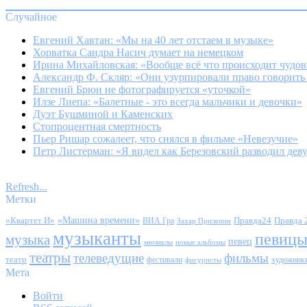
Случайное
Евгений Хавтан: «Мы на 40 лет отстаем в музыке»
Хорватка Сандра Насич думает на немецком
Ирина Михайловская: «Вообще всё что происходит чудо
Александр Ф. Скляр: «Они узурпировали право говорить з
Евгений Брюн не фотографируется «уточкой»
Илзе Лиепа: «Балетные - это всегда мальчики и девочки»
Дуэт Бушминой и Каменских
Стопроцентная смертность
Пьер Ришар сожалеет, что снялся в фильме «Невезучие»
Петр Листерман: «Я видел как Березовский разводил дев
Refresh...
Метки
«Квартет И»
«Машина времени»
Правда24
Правда 
ВИА Гра
Захар Прилепин
музыканты
певиц
музыка
певец
мюзиклы
новые альбомы
театры
телеведущие
фильмы
театр
фестивали
художник
фигуристы
Мета
Войти