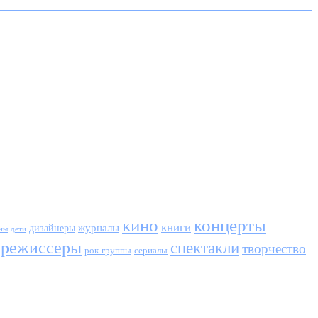
кино
концерты
книги
журналы
дизайнеры
ны
дети
режиссеры
спектакли
творчество
сериалы
рок-группы