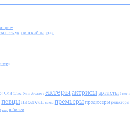
вищно»
а весь украинский народ»
ушек»
актеры
актрисы
артисты
24
СМИ
Шура
балери
Эмин Агаларов
ы
певцы
премьеры
писатели
продюсеры
редакторы
поэты
юбилеи
и
шоу