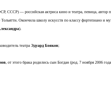
ФСР, СССР) — российская актриса кино и театра, певица, автор п
де Тольятти. Окончила школу искусств по классу фортепиано и 
лександра
).
ководитель театра
Эдуард Бояков
;
нов
, от этого брака родились сын Богдан (род. 7 ноября 2006 год