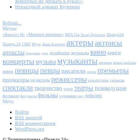
животных не держать в руках!»
Невъездной адвокат Кучерена
Refresh...
Метки
«Квартет И»
«Машина времени»
Правда24
ВИА Гра
Захар Прилепин
актеры
актрисы
Правда 24
СМИ
Шура
Эмин Агаларов
кино
артисты
книги
журналы
дизайнеры
балерины
дети
музыканты
концерты
музыка
мюзиклы
новые альбомы
певицы
певцы
премьеры
писатели
певец
поэты
режиссеры
продюсеры
редакторы
сериалы
рок-группы
спектакли
театры
творчество
телеведущие
театр
фильмы
юбилеи
фестивали
художники
фигуристы
шоу
Мета
Войти
RSS
записей
RSS
комментариев
WordPress.org
© Телепрограмма «Правда 24»