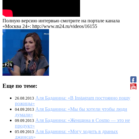
Полную версию интервью смотрите на портале канала
«Москва 24»: http://www.m24.ru/videos/16155
Еще по теме:
Аля Баданина: «В Instagram постоянно пощу
26.08.2013
рожицы»
Аля Баданина: «Мы бы хотели чтобы люди
04.09.2013
думали»
Аля Баданина: «Женщина в Cosmo — это не
09.09.2013
продукт»
Аля Баданина: «Могу ходить в драных
05.09.2013
джинсах»