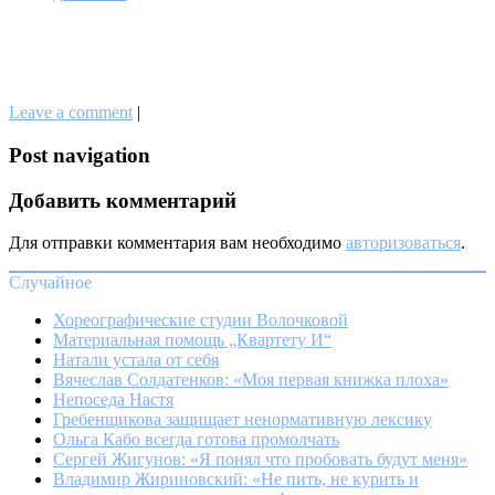
Leave a comment
|
Post navigation
Добавить комментарий
Для отправки комментария вам необходимо
авторизоваться
.
Случайное
Хореографические студии Волочковой
Материальная помощь „Квартету И“
Натали устала от себя
Вячеслав Солдатенков: «Моя первая книжка плоха»
Непоседа Настя
Гребенщикова защищает ненормативную лексику
Ольга Кабо всегда готова промолчать
Сергей Жигунов: «Я понял что пробовать будут меня»
Владимир Жириновский: «Не пить, не курить и