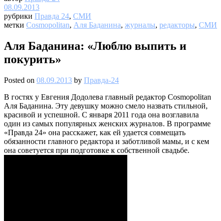
08.09.2013
рубрики
Правда 24
,
СМИ
метки
Cosmopolitan
,
Аля Баданина
,
журналы
,
редакторы
,
СМИ
Аля Баданина: «Люблю выпить и
покурить»
Posted on
08.09.2013
by
Правда-24
В гостях у Евгения Додолева главный редактор Cosmopolitan
Аля Баданина. Эту девушку можно смело назвать стильной,
красивой и успешной. С января 2011 года она возглавила
один из самых популярных женских журналов. В программе
«Правда 24» она расскажет, как ей удается совмещать
обязанности главного редактора и заботливой мамы, и с кем
она советуется при подготовке к собственной свадьбе.