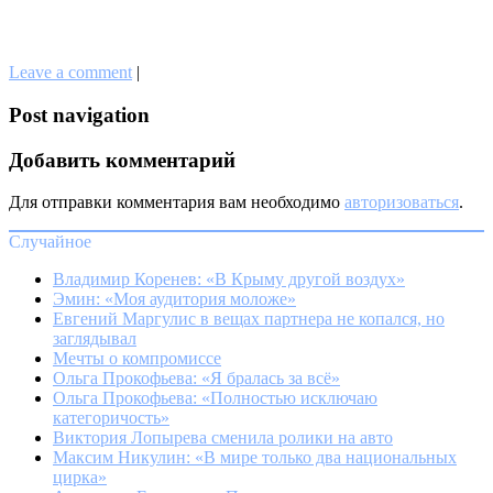
Leave a comment
|
Post navigation
Добавить комментарий
Для отправки комментария вам необходимо
авторизоваться
.
Случайное
Владимир Коренев: «В Крыму другой воздух»
Эмин: «Моя аудитория моложе»
Евгений Маргулис в вещах партнера не копался, но
заглядывал
Мечты о компромиссе
Ольга Прокофьева: «Я бралась за всё»
Ольга Прокофьева: «Полностью исключаю
категоричость»
Виктория Лопырева сменила ролики на авто
Максим Никулин: «В мире только два национальных
цирка»