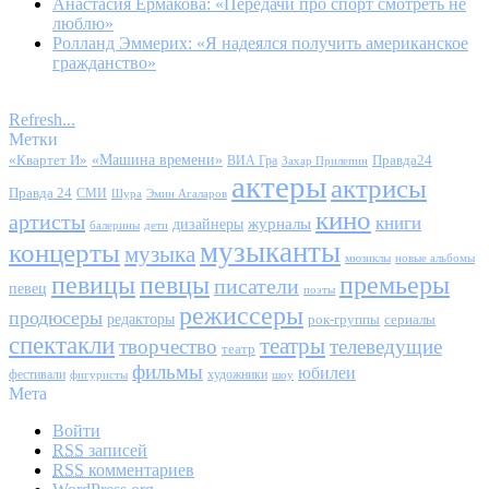
Анастасия Ермакова: «Передачи про спорт смотреть не
люблю»
Ролланд Эммерих: «Я надеялся получить американское
гражданство»
Refresh...
Метки
«Квартет И»
«Машина времени»
Правда24
ВИА Гра
Захар Прилепин
актеры
актрисы
Правда 24
СМИ
Шура
Эмин Агаларов
кино
артисты
книги
журналы
дизайнеры
балерины
дети
музыканты
концерты
музыка
мюзиклы
новые альбомы
певицы
певцы
премьеры
писатели
певец
поэты
режиссеры
продюсеры
редакторы
сериалы
рок-группы
спектакли
театры
творчество
телеведущие
театр
фильмы
юбилеи
фестивали
художники
фигуристы
шоу
Мета
Войти
RSS
записей
RSS
комментариев