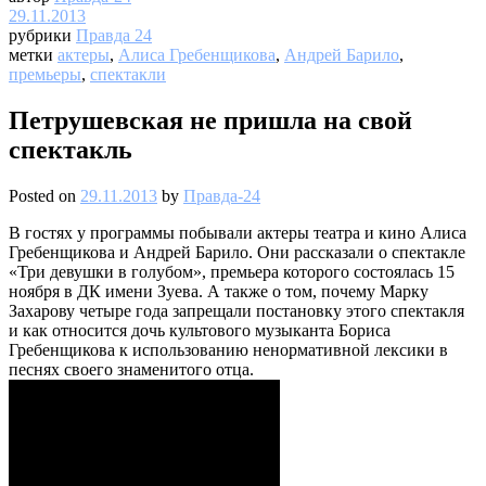
29.11.2013
рубрики
Правда 24
метки
актеры
,
Алиса Гребенщикова
,
Андрей Барило
,
премьеры
,
спектакли
Петрушевская не пришла на свой
спектакль
Posted on
29.11.2013
by
Правда-24
В гостях у программы побывали актеры театра и кино Алиса
Гребенщикова и Андрей Барило. Они рассказали о спектакле
«Три девушки в голубом», премьера которого состоялась 15
ноября в ДК имени Зуева. А также о том, почему Марку
Захарову четыре года запрещали постановку этого спектакля
и как относится дочь культового музыканта Бориса
Гребенщикова к использованию ненормативной лексики в
песнях своего знаменитого отца.