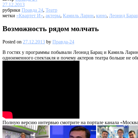
27.12.2013
рубрики
Правда 24
,
Театр
метки
«Квартет И»
,
актеры
,
Камиль Ларин
,
кино
,
Леонид Бара
Возможность рядом молчать
Posted on
27.12.2013
by
Правда-24
В гостях у программы побывали Леонид Барац и Камиль Ларин.
одноименного спектакля и почему актеров театра больше не об
Полную версию интервью смотрите на портале канала «Москва 2