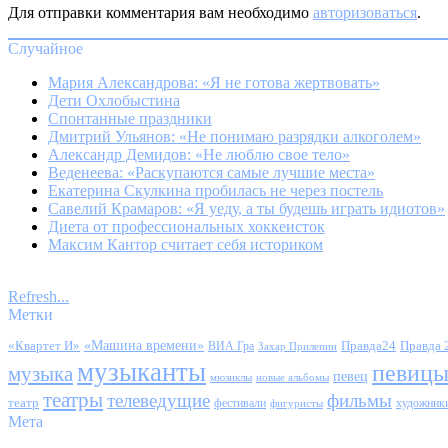
Для отправки комментария вам необходимо
авторизоваться
.
Случайное
Мария Александрова: «Я не готова жертвовать»
Дети Охлобыстина
Спонтанные праздники
Дмитрий Ульянов: «Не понимаю разрядки алкоголем»
Александр Демидов: «Не люблю свое тело»
Веденеева: «Раскупаются самые лучшие места»
Екатерина Скулкина пробилась не через постель
Савелий Крамаров: «Я уеду, а ты будешь играть идиотов»
Диета от профессиональных хоккеисток
Максим Кантор считает себя историком
Refresh...
Метки
«Квартет И»
«Машина времени»
Правда24
Правда 
ВИА Гра
Захар Прилепин
музыканты
певиц
музыка
певец
мюзиклы
новые альбомы
театры
телеведущие
фильмы
театр
фестивали
художник
фигуристы
Мета