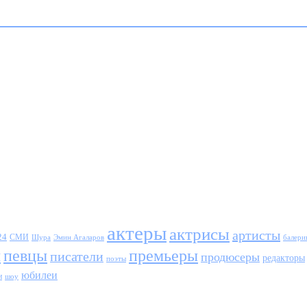
актеры
актрисы
артисты
24
СМИ
Шура
балери
Эмин Агаларов
ы
певцы
премьеры
писатели
продюсеры
редакторы
поэты
юбилеи
и
шоу