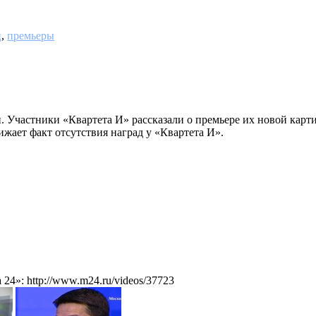
ц
,
премьеры
 Участники «Квартета И» рассказали о премьере их новой карти
ижает факт отсутствия наград у «Квартета И».
4»: http://www.m24.ru/videos/37723