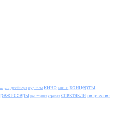
кино
концерты
книги
журналы
дизайнеры
ны
дети
режиссеры
спектакли
творчество
сериалы
рок-группы