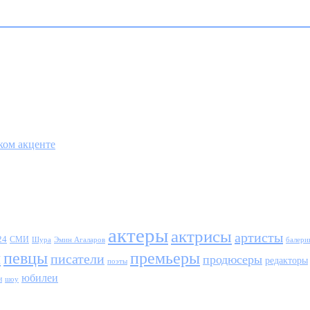
ком акценте
актеры
актрисы
артисты
24
СМИ
Шура
балери
Эмин Агаларов
ы
певцы
премьеры
писатели
продюсеры
редакторы
поэты
юбилеи
и
шоу