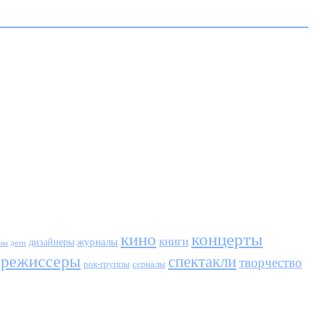
кино
концерты
книги
журналы
дизайнеры
ны
дети
режиссеры
спектакли
творчество
сериалы
рок-группы