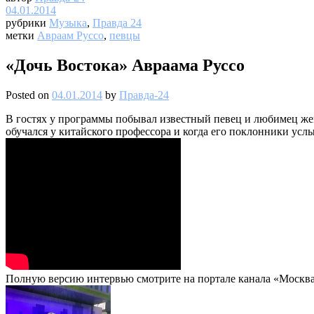
04.01.2014
рубрики
Музыка
,
Правда 24
метки
Авраам Руссо
,
певцы
«Дочь Востока» Авраама Руссо
Posted on
04.01.2014
by
Правда-24
В гостях у программы побывал известный певец и любимец женщ
обучался у китайского профессора и когда его поклонники ус
Полную версию интервью смотрите на портале канала «Москва 2