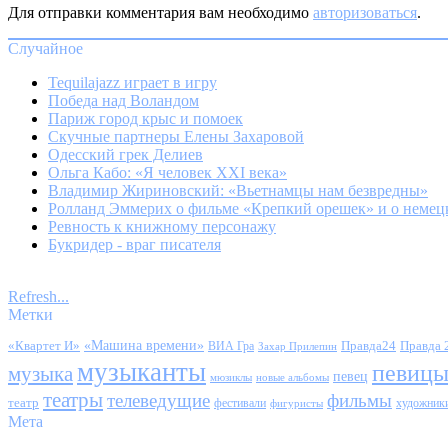
Для отправки комментария вам необходимо
авторизоваться
.
Случайное
Tequilajazz играет в игру
Победа над Воландом
Париж город крыс и помоек
Скучные партнеры Елены Захаровой
Одесский грек Делиев
Ольга Кабо: «Я человек XXI века»
Владимир Жириновский: «Вьетнамцы нам безвредны»
Ролланд Эммерих о фильме «Крепкий орешек» и о немец
Ревность к книжному персонажу
Букридер - враг писателя
Refresh...
Метки
«Квартет И»
«Машина времени»
Правда24
Правда 
ВИА Гра
Захар Прилепин
музыканты
певиц
музыка
певец
мюзиклы
новые альбомы
театры
телеведущие
фильмы
театр
фестивали
художник
фигуристы
Мета