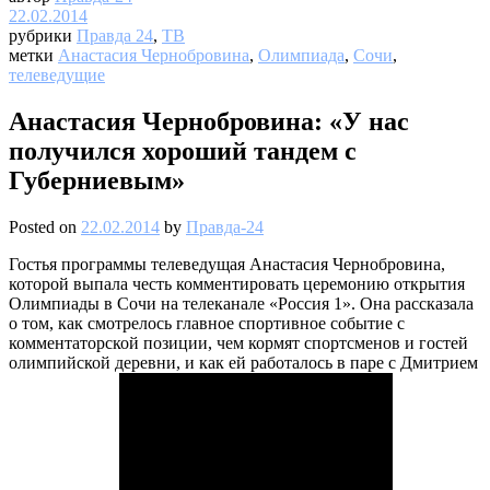
22.02.2014
рубрики
Правда 24
,
ТВ
метки
Анастасия Чернобровина
,
Олимпиада
,
Сочи
,
телеведущие
Анастасия Чернобровина: «У нас
получился хороший тандем с
Губерниевым»
Posted on
22.02.2014
by
Правда-24
Гостья программы телеведущая Анастасия Чернобровина,
которой выпала честь комментировать церемонию открытия
Олимпиады в Сочи на телеканале «Россия 1». Она рассказала
о том, как смотрелось главное спортивное событие с
комментаторской позиции, чем кормят спортсменов и гостей
олимпийской деревни, и как ей работалось в паре с Дмитрием