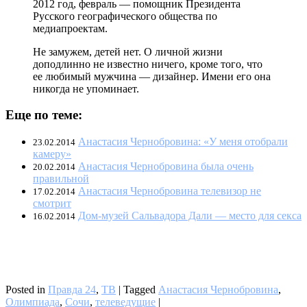
2012 год, февраль — помощник Президента
Русского географического общества по
медиапроектам.
Не замужем, детей нет. О личной жизни
доподлинно не известно ничего, кроме того, что
ее любимый мужчина — дизайнер. Имени его она
никогда не упоминает.
Еще по теме:
Анастасия Чернобровина: «У меня отобрали
23.02.2014
камеру»
Анастасия Чернобровина была очень
20.02.2014
правильной
Анастасия Чернобровина телевизор не
17.02.2014
смотрит
Дом-музей Сальвадора Дали — место для секса
16.02.2014
Posted in
Правда 24
,
ТВ
|
Tagged
Анастасия Чернобровина
,
Олимпиада
,
Сочи
,
телеведущие
|