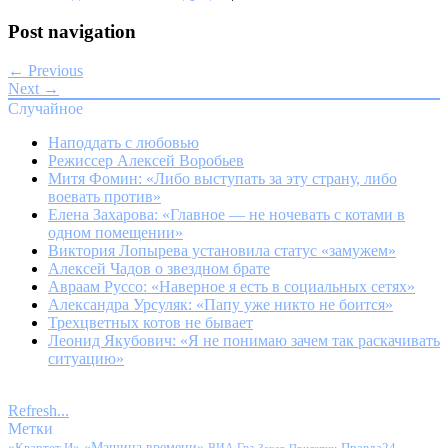
Post navigation
← Previous
Next →
Случайное
Наподдать с любовью
Режиссер Алексей Воробьев
Митя Фомин: «Либо выступать за эту страну, либо
воевать против»
Елена Захарова: «Главное — не ночевать с котами в
одном помещении»
Виктория Лопырева установила статус «замужем»
Алексей Чадов о звездном брате
Авраам Руссо: «Наверное я есть в социальных сетях»
Александра Урсуляк: «Папу уже никто не боится»
Трехцветных котов не бывает
Леонид Якубович: «Я не понимаю зачем так раскачивать
ситуацию»
Refresh...
Метки
«Квартет И»
«Машина времени»
Правда24
Захар Прилепин