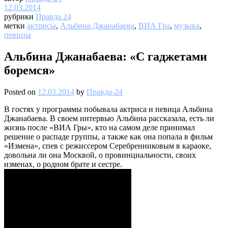
12.03.2014
рубрики
Правда 24
метки
актрисы
,
Альбина Джанабаева
,
ВИА Гра
,
музыка
,
певицы
Альбина Джанабаева: «С гаджетами
боремся»
Posted on
12.03.2014
by
Правда-24
В гостях у программы побывала актриса и певица Альбина
Джанабаева. В своем интервью Альбина рассказала, есть ли
жизнь после «ВИА Гры», кто на самом деле принимал
решение о распаде группы, а также как она попала в фильм
«Измена», спев с режиссером Серебренниковым в караоке,
довольна ли она Москвой, о провинциальности, своих
изменах, о родном брате и сестре.