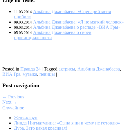
Еще по теме:
Альбина Джанабаева: «Сценарий меня
11.03.2014
прибил»
Альбина Джанабаева: «Я не мягкий человек»
09.03.2014
Альбина Джанабаева о распаде «ВИА Гры»
06.03.2014
Альбина Джанабаева о своей
05.03.2014
провинциальности
Posted in
Правда 24
|
Tagged
актрисы
,
Альбина Джанабаева
,
ВИА Гра
,
музыка
,
певицы
|
Post navigation
← Previous
Next →
Случайное
Женя-клоун
Линда Нигматулина: «Сына я ни к чему не готовлю»
Дура. Зато какая красивая!