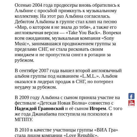
Осенью 2004 года продюсеры вновь обратились к
Альбине с просьбой примкнуть к музыкальному
коллективу. На этот раз Альбина согласилась.
Дебютом Альбины в группе стал клип на песню
«Мир, о котором я не знала до тебя», а также его
англоязычная версия — «Take You Back». Вопреки
всем ожиданиям, музыкальная компания «Sony
Music», занимавшаяся продвижением группы за
пределами СНГ, не стала рисковать своим
имиджем и не пропустила сингл в ротации за
рубежом.
В сентябре 2007 года вышел второй англоязычный
альбом группы под названием «L.M.L.». Альбом
оказался в лидерах продаж в СНГ, но потерпел
неудачу за рубежом.
В 2009 году Альбина с сыном приняла участие на
фестивале «Детская Новая Волна» совместно с
Надеждой Грановской
и её сыном
Игорем
. С того
же года Джанабаева поступила на психолога в
МГППУ.
В 2010 в качестве участницы группы «ВИА Гра»
стала лицом компании «Love Republic»,