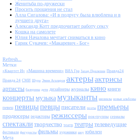
Женитьба по-дружески
Просить прощения не стал
Алла Сигалова: «И в подругу была влюблена и в
лучшего друга»
Александр Котт предпочитает работу сексу
Кошка на самолете
Юлия Началова мечтает сниматься в кино
Гарик Сукачев: «Макаревич - Бог»
Refresh...
Метки
«Квартет И»
«Машина времени»
Правда24
ВИА Гра
Захар Прилепин
актеры
актрисы
Правда 24
СМИ
Шура
Эмин Агаларов
кино
артисты
книги
журналы
дизайнеры
балерины
дети
музыканты
концерты
музыка
мюзиклы
новые альбомы
певицы
певцы
премьеры
писатели
певец
поэты
режиссеры
продюсеры
редакторы
сериалы
рок-группы
спектакли
театры
творчество
телеведущие
театр
фильмы
юбилеи
фестивали
художники
фигуристы
шоу
Мета