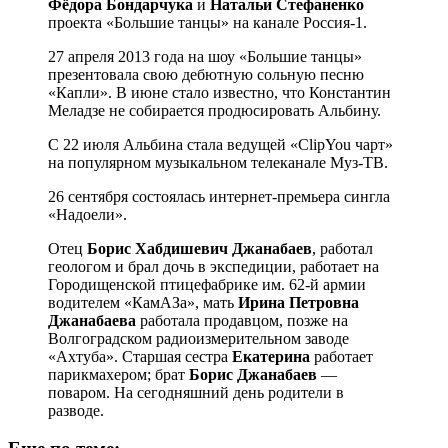
Фёдора Бондарчука
и
Натальи Стефаненко
проекта «Большие танцы» на канале Россия-1.
27 апреля 2013 года на шоу «Большие танцы»
презентовала свою дебютную сольную песню
«Капли». В июне стало известно, что Константин
Меладзе не собирается продюсировать Альбину.
С 22 июля Альбина стала ведущей «ClipYou чарт»
на популярном музыкальном телеканале Муз-ТВ.
26 сентября состоялась интернет-премьера сингла
«Надоели».
Отец
Борис Хабдишевич Джанабаев
, работал
геологом и брал дочь в экспедиции, работает на
Городищенской птицефабрике им. 62-й армии
водителем «КамАЗа», мать
Ирина Петровна
Джанабаева
работала продавцом, позже на
Волгоградском радиоизмерительном заводе
«Ахтуба». Старшая сестра
Екатерина
работает
парикмахером; брат
Борис Джанабаев
—
поваром. На сегодняшний день родители в
разводе.