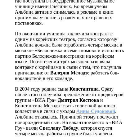
где поступила в Государственное музыкальное
училище имени Гнесиных. Во время учёбы
Альбина активно снималась в рекламе и кино,
принимала участие в различных театральных
постановках.
По окончании училища заключила контракт с
одним из корейских театров, согласно которому
Альбина должна была отработать четыре месяца в
мюзикле «Белоснежка и семь гномов» и исполнять
партию Белоснежки-иностранки на корейском
языке. По истечении трёх месяцев разорвала
контракт с корейцами в связи с тем, что получила
приглашение от
Валерия Меладзе
работать бэк-
вокалисткой в его команде.
В 2004 году родила сына
Константина
. Сразу
после этого получила предложение от продюсеров
группы «ВИА Гра»
Дмитрия Костюка
и
Константина Меладзе стать солисткой данного
коллектива в связи с уходом
Анны Седоковой
.
Альбина отказалась. Причиной этому послужил
новорождённый сын. На вакантное место в «ВИА
Гру» взяли
Светлану Лободу
, которая спустя
четыре месяца работы в группе была уволена.