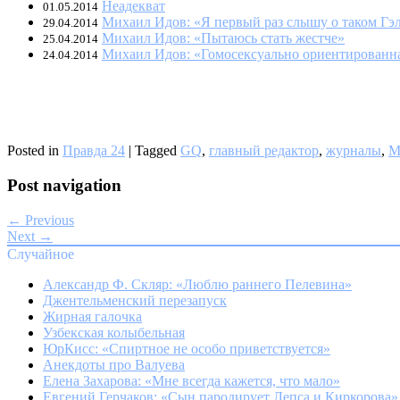
Неадекват
01.05.2014
Михаил Идов: «Я первый раз слышу о таком Гэ
29.04.2014
Михаил Идов: «Пытаюсь стать жестче»
25.04.2014
Михаил Идов: «Гомосексуально ориентированна
24.04.2014
Posted in
Правда 24
|
Tagged
GQ
,
главный редактор
,
журналы
,
М
Post navigation
← Previous
Next →
Случайное
Александр Ф. Скляр: «Люблю раннего Пелевина»
Джентельменский перезапуск
Жирная галочка
Узбекская колыбельная
ЮрКисс: «Спиртное не особо приветствуется»
Анекдоты про Валуева
Елена Захарова: «Мне всегда кажется, что мало»
Евгений Герчаков: «Сын пародирует Лепса и Киркорова»