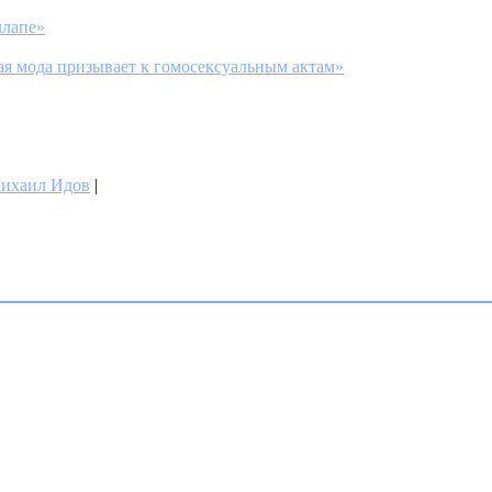
ллапе»
я мода призывает к гомосексуальным актам»
ихаил Идов
|