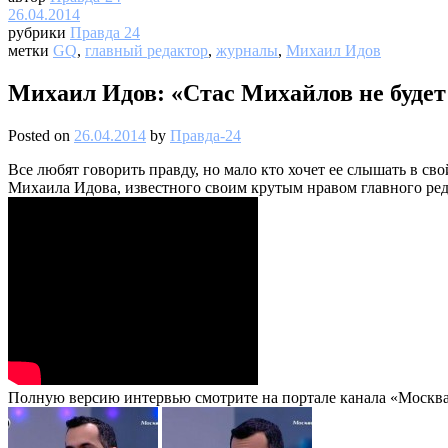
26.04.2014
рубрики
Правда 24
метки
GQ
,
главный редактор
,
журналы
,
Михаил Идов
Михаил Идов: «Стас Михайлов не будет 
Posted on
26.04.2014
by
Правда-24
Все любят говорить правду, но мало кто хочет ее слышать в с
Михаила Идова, известного своим крутым нравом главного ре
Полную версию интервью смотрите на портале канала «Москва 2