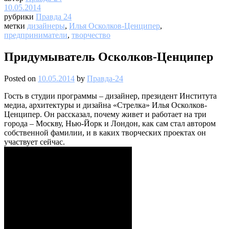
10.05.2014
рубрики
Правда 24
метки
дизайнеры
,
Илья Осколков-Ценципер
,
предприниматели
,
творчество
Придумыватель Осколков-Ценципер
Posted on
10.05.2014
by
Правда-24
Гость в студии программы – дизайнер, президент Института
медиа, архитектуры и дизайна «Стрелка» Илья Осколков-
Ценципер. Он рассказал, почему живет и работает на три
города – Москву, Нью-Йорк и Лондон, как сам стал автором
собственной фамилии, и в каких творческих проектах он
участвует сейчас.