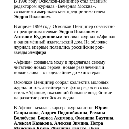
В 1998 году Осколков-Ценципер стал главным
редактором журнала «Вечерняя Москва»,
созданного американским предпринимателем
Эндрю Полсоном
.
В апреле 1999 года Осколков-Ценципер совместно
с предпринимателями
Эндрю Полсоном
и
Антоном Кудряшовым
основал журнал «Афиша»
и одноимённый издательский дом. На обложке
журнала впервые появились российские рок-
звезды
Земфира
.
«Афиша» создавала моду и предлагала своему
читателю новых героев, новые развлечения и
новые слова – от «дедлайна» до «хипстера».
Осколков-Ценципер собрал коллектив молодых
журналистов, дизайнеров и фотографов и создал
стиль «Афиши», оказавший большое воздействие
на развитие российских медиа.
В Афише началась карьера журналистов
Юрия
Сапрыкина
,
Андрея Подшибякина
,
Романа
Волобуева
,
Бориса Акимова
,
Филиппа Бахтина
,
Алексея Казакова
,
Алексея Зимина
,
Петра
Мансилья-Круза
,
Филиппа Дзядко
,
Льва