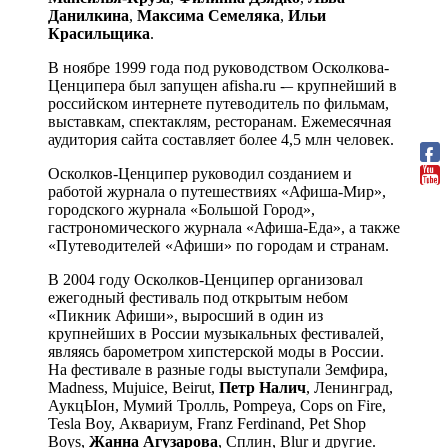
Данилкина
,
Максима Семеляка
,
Ильи
Красильщика
.
В ноябре 1999 года под руководством Осколкова-
Ценципера был запущен afisha.ru -– крупнейший в
российском интернете путеводитель по фильмам,
выставкам, спектаклям, ресторанам. Ежемесячная
аудитория сайта составляет более 4,5 млн человек.
Осколков-Ценципер руководил созданием и
работой журнала о путешествиях «Афиша-Мир»,
городского журнала «Большой Город»,
гастрономического журнала «Афиша-Еда», а также
«Путеводителей «Афиши» по городам и странам.
В 2004 году Осколков-Ценципер организовал
ежегодный фестиваль под открытым небом
«Пикник Афиши», выросший в один из
крупнейших в России музыкальных фестивалей,
являясь барометром хипстерской моды в России.
На фестивале в разные годы выступали Земфира,
Madness, Mujuice, Beirut,
Петр Налич
, Ленинград,
АукцЫон, Мумий Тролль, Pompeya, Cops on Fire,
Tesla Boy, Аквариум, Franz Ferdinand, Pet Shop
Boys,
Жанна Агузарова
, Сплин, Blur и другие.