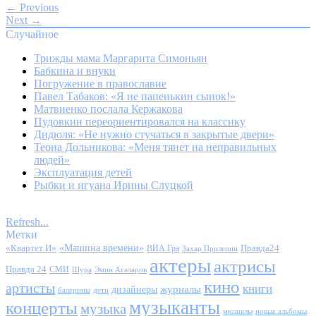
← Previous
Next →
Случайное
Трижды мама Маргарита Симоньян
Бабкина и внуки
Погружение в православие
Павел Табаков: «Я не папенькин сынок!»
Матвиенко послала Кержакова
Пудовкин переориентировался на классику
Дидюля: «Не нужно стучаться в закрытые двери»
Теона Дольникова: «Меня тянет на неправильных
людей»
Эксплуатация детей
Рыбки и игуана Ирины Слуцкой
Refresh...
Метки
«Квартет И»
«Машина времени»
Правда24
ВИА Гра
Захар Прилепин
актеры
актрисы
Правда 24
СМИ
Шура
Эмин Агаларов
кино
артисты
книги
журналы
дизайнеры
балерины
дети
музыканты
концерты
музыка
мюзиклы
новые альбомы