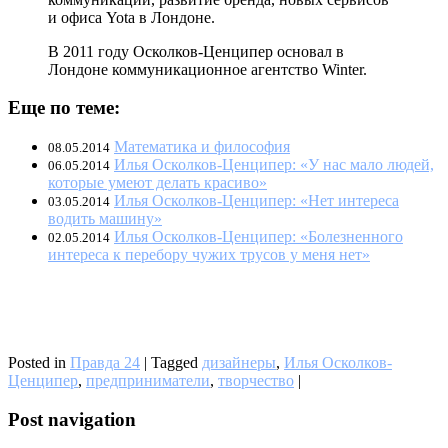
и офиса Yota в Лондоне.
В 2011 году Осколков-Ценципер основал в
Лондоне коммуникационное агентство Winter.
Еще по теме:
Математика и философия
08.05.2014
Илья Осколков-Ценципер: «У нас мало людей,
06.05.2014
которые умеют делать красиво»
Илья Осколков-Ценципер: «Нет интереса
03.05.2014
водить машину»
Илья Осколков-Ценципер: «Болезненного
02.05.2014
интереса к перебору чужих трусов у меня нет»
Posted in
Правда 24
|
Tagged
дизайнеры
,
Илья Осколков-
Ценципер
,
предприниматели
,
творчество
|
Post navigation