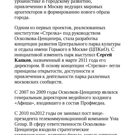
урбанистике и городскому развитию,
привлечению в Москву ведущих мировых
архитекторов и формированию нового образа
города.
Одним из первых проектов, реализованных
институтом «Стрелка» под руководством
Осколкова-Ценципера, стала разработка
концепции развития Центрального парка культуры
и отдыха имени Горького в Москве (ЦПКиО). С
инициативой изменить парк выступил
Сергей
Капков
, назначенный в марте 2011 года его
директором. В основу концепции «Стрелки» легли
принципы открытости, доступности и
привлечения к деятельности парка различных
московских сообществ.
С 2007 по 2009 годы Осколков-Ценципер являлся
генеральным директором медийного холдинга
«Афиша», входившего в состав Профмедиа.
С 2010 по2012 годы он занимал пост вице-
президента телекоммуникционной компании Yota
Group. В сферу ответственности Осколкова-
Ценципера входили стратегические
коммуникации, развитие бренда, новых сервисов