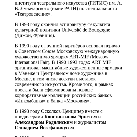
института театрального искусства (ГИТИС) им. А.
В. Луначарского (ныне РАТИ) по специальности
«Театроведение».
В 1993 году окончил аспирантуру факультета
культурной политики Université de Bourgogne
(Дижон, Франция).
В 1990 году с группой партнёров основал первую
в Советском Союзе Московскую международную
художественную ярмарку ART-MIF (Moscow
International Fair). В 1990-1993 годах ART-MIF
организовал масштабные художественные ярмарки
в Манеже и Центральном доме художника в
Москве, в том числе десятки выставок
современного искусства. Кроме того, в рамках
проекта были сформированы первые
корпоративные коллекции российских банков –
«Инкомбанка» и банка «Московия».
В 1993 году Осколков-Ценципер вместе с
продюсерами
Константином Эрнстом
и
Александром Роднянским
и журналистом
Геннадием Йозефавичусом
.