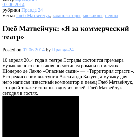
07.06.2014
рубрики
Правда 24
метки
Глеб Матвейчук
,
композиторы
,
мюзиклы
,
певцы
Глеб Матвейчук: «Я за коммерческий
театр»
Posted on
07.06.2014
by
Правда-24
10 апреля 2014 года в театре Эстрады состоится премьера
музыкального спектакля по мотивам романа в письмах
Шодерло де Лакло «Опасные связи» — «Территория страсти».
Его режиссером выступил Александр Балуев, а музыку для
него написал известный композитор и певец Глеб Матвейчук,
который также исполнит одну из ролей. Глеб Матвейчук
сегодня в гостях.