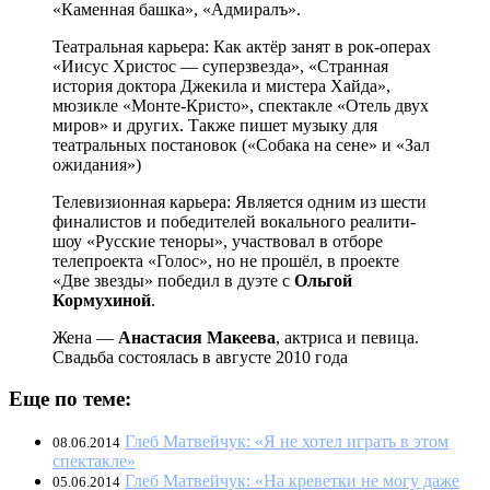
«Каменная башка», «Адмиралъ».
Театральная карьера: Как актёр занят в рок-операх
«Иисус Христос — суперзвезда», «Странная
история доктора Джекила и мистера Хайда»,
мюзикле «Монте-Кристо», спектакле «Отель двух
миров» и других. Также пишет музыку для
театральных постановок («Собака на сене» и «Зал
ожидания»)
Телевизионная карьера: Является одним из шести
финалистов и победителей вокального реалити-
шоу «Русские теноры», участвовал в отборе
телепроекта «Голос», но не прошёл, в проекте
«Две звезды» победил в дуэте с
Ольгой
Кормухиной
.
Жена —
Анастасия Макеева
, актриса и певица.
Свадьба состоялась в августе 2010 года
Еще по теме:
Глеб Матвейчук: «Я не хотел играть в этом
08.06.2014
спектакле»
Глеб Матвейчук: «На креветки не могу даже
05.06.2014