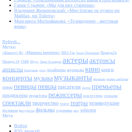
Гарик Сукачев: «Мы для них старперы»
Владимир Жириновский: «Мне близко не нужен ни
Майбах, ни Тойота»
Маргарита Митрофанова: «Телевидение - жестокая
вещь»
Refresh...
Метки
«Квартет И»
«Машина времени»
Правда24
ВИА Гра
Захар Прилепин
актеры
актрисы
Правда 24
СМИ
Шура
Эмин Агаларов
кино
артисты
книги
журналы
дизайнеры
балерины
дети
музыканты
концерты
музыка
мюзиклы
новые альбомы
певицы
певцы
премьеры
писатели
певец
поэты
режиссеры
продюсеры
редакторы
сериалы
рок-группы
спектакли
театры
творчество
телеведущие
театр
фильмы
юбилеи
фестивали
художники
фигуристы
шоу
Мета
Войти
RSS
записей