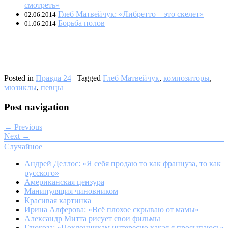
смотреть»
Глеб Матвейчук: «Либретто – это скелет»
02.06.2014
Борьба полов
01.06.2014
Posted in
Правда 24
|
Tagged
Глеб Матвейчук
,
композиторы
,
мюзиклы
,
певцы
|
Post navigation
← Previous
Next →
Случайное
Андрей Деллос: «Я себя продаю то как француза, то как
русского»
Американская цензура
Манипуляция чиновником
Красивая картинка
Ирина Алферова: «Всё плохое скрываю от мамы»
Александр Митта рисует свои фильмы
Глюкоза: «Поклонникам интересно какая я просыпаюсь»