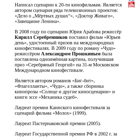
Написал сценарии к 20-ти кинофильмам. Является
автором сценария ряда телевизионных проектов:
«Дело о „Мёртвых душах“», «Доктор Живаго»,
«Завещание Ленина».
В 2008 году по сценарию Юрия Арабова режиссёр
Кирилл Серебренников
поставил фильм «Юрьев
день», удостоенный призов на международных
кинофестивалях. В 2009 году по роману «Чудо»
режиссёром
Александром Прошкиным
была
поставлена одноимённая картина, получившая
приз «Серебряный Георгий» на 31-м Московском
Международном кинофестивале.
Является автором романов «Биг-бит»,
«Флагелланты», «Чудо», а также сборника
кинопрозы «Солнце и другие киносценарии» и
книги эссе «Механика судеб».
Лауреат премии Каннского кинофестиваля за
сценарий фильма «Молох» (1999).
Лауреат Пастернаковской премии (2005).
Лауреат Государственной премии РФ в 2002 г. за