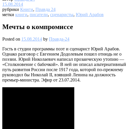
15.08.2014
рубрики
Книги
,
Правда 24
метки
книги
,
писатели
,
сценаристы
,
Юрий Арабов
Мечты о компромиссе
Posted on
15.08.2014
by
Правда-24
Гость в студии программы поэт и сценарист Юрий Арабов.
Однако разговор с Евгением Додолевым пошел отнюдь не о
поэзии. Юрий Николаевич написал прозаическую утопию —
«Столкновение с бабочкой». В ней он описал альтернативный
путь развития России после 1917 года, которой по-прежнему
руководил бы Николай II, взявший Ленина на должность
премьер-министра. Эфир от 23.07.2014.