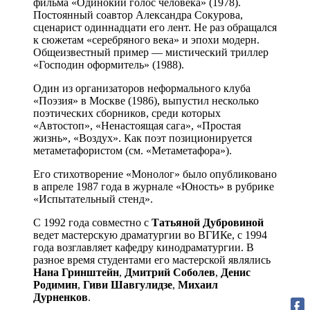
фильма «Одинокий голос человека» (1978).
Постоянный соавтор Александра Сокурова,
сценарист одиннадцати его лент. Не раз обращался
к сюжетам «серебряного века» и эпохи модерн.
Общеизвестный пример — мистический триллер
«Господин оформитель» (1988).
Один из организаторов неформального клуба
«Поэзия» в Москве (1986), выпустил несколько
поэтических сборников, среди которых
«Автостоп», «Ненастоящая сага», «Простая
жизнь», «Воздух». Как поэт позиционируется
метаметафористом (см. «Метаметафора»).
Его стихотворение «Монолог» было опубликовано
в апреле 1987 года в журнале «Юность» в рубрике
«Испытательный стенд».
С 1992 года совместно с
Татьяной Дубровиной
ведет мастерскую драматургии во ВГИКе, с 1994
года возглавляет кафедру кинодраматургии. В
разное время студентами его мастерской являлись
Нана Гринштейн
,
Дмитрий Соболев
,
Денис
Родимин
,
Гиви Шавгулидзе
,
Михаил
Дурненков
.