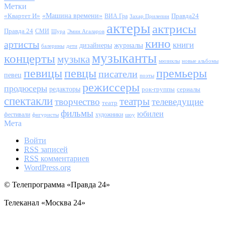
Метки
«Квартет И»
«Машина времени»
Правда24
ВИА Гра
Захар Прилепин
актеры
актрисы
Правда 24
СМИ
Шура
Эмин Агаларов
кино
артисты
книги
журналы
дизайнеры
балерины
дети
музыканты
концерты
музыка
мюзиклы
новые альбомы
певицы
певцы
премьеры
писатели
певец
поэты
режиссеры
продюсеры
редакторы
сериалы
рок-группы
спектакли
театры
творчество
телеведущие
театр
фильмы
юбилеи
фестивали
художники
фигуристы
шоу
Мета
Войти
RSS
записей
RSS
комментариев
WordPress.org
© Телепрограмма «Правда 24»
Телеканал «Москва 24»