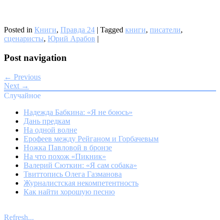
Posted in
Книги
,
Правда 24
|
Tagged
книги
,
писатели
,
сценаристы
,
Юрий Арабов
|
Post navigation
← Previous
Next →
Случайное
Надежда Бабкина: «Я не боюсь»
Дань предкам
На одной волне
Ерофеев между Рейганом и Горбачевым
Ножка Павловой в бронзе
На что похож «Пикник»
Валерий Сюткин: «Я сам собака»
Твиттопись Олега Газманова
Журналистская некомпетентность
Как найти хорошую песню
Refresh...