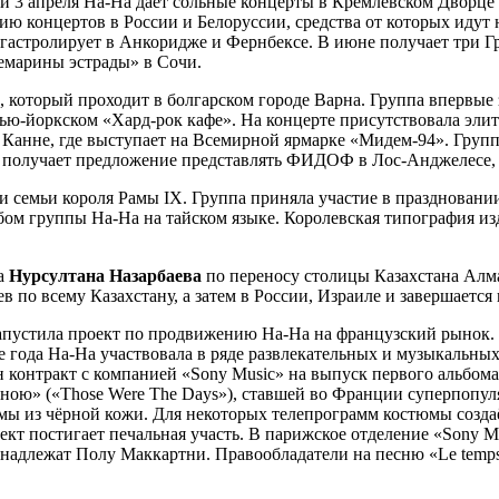
 и 3 апреля На-На даёт сольные концерты в Кремлевском Дворце
рию концертов в России и Белоруссии, средства от которых идут 
м гастролирует в Анкоридже и Фернбексе. В июне получает три Г
демарины эстрады» в Сочи.
 который проходит в болгарском городе Варна. Группа впервые з
нью-йоркском «Хард-рок кафе». На концерте присутствовала эли
 в Канне, где выступает на Всемирной ярмарке «Мидем-94». Г
получает предложение представлять ФИДОФ в Лос-Анджелесе,
 семьи короля Рамы IX. Группа приняла участие в праздновани
бом группы На-На на тайском языке. Королевская типография и
та
Нурсултана Назарбаева
по переносу столицы Казахстана Алм
в по всему Казахстану, а затем в России, Израиле и завершается
пустила проект по продвижению На-На на французский рынок. 
ие года На-На участвовала в ряде развлекательных и музыкальн
сан контракт с компанией «Sony Music» на выпуск первого альбо
нною» («Those Were The Days»), ставшей во Франции суперпоп
ы из чёрной кожи. Для некоторых телепрограмм костюмы созд
кт постигает печальная участь. В парижское отделение «Sony M
ринадлежат Полу Маккартни. Правообладатели на песню «Le temps