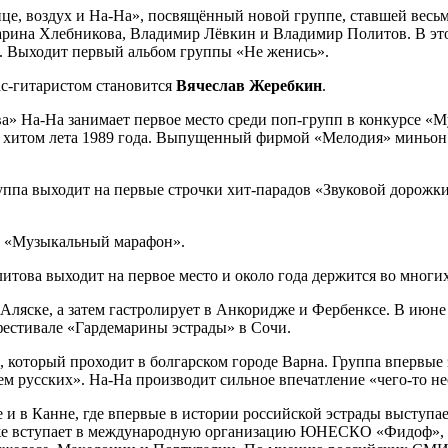
це, воздух и На-На», посвящённый новой группе, ставшей вес
арина Хлебникова, Владимир Лёвкин и Владимир Политов. В это
. Выходит первый альбом группы «Не женись».
Бас-гитаристом становится
Вячеслав Жеребкин
.
ва» На-На занимает первое место среди поп-групп в конкурсе «
ла хитом лета 1989 года. Выпущенный фирмой «Мелодия» миньон
ппа выходит на первые строчки хит-парадов «Звуковой дорожк
се «Музыкальный марафон».
това выходит на первое место и около года держится во многих
 Аляске, а затем гастролирует в Анкоридже и Фербенксе. В июне
 фестивале «Гардемарины эстрады» в Сочи.
 который проходит в болгарском городе Варна. Группа впервые з
м русских». На-На производит сильное впечатление «чего-то н
 и в Канне, где впервые в истории российской эстрады выступа
акже вступает в международную организацию ЮНЕСКО «Фидоф», 