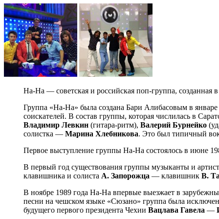
На-На — советская и российская поп-группа, созданная 
Группа «На-На» была создана Бари Алибасовым в январе 
соискателей. В состав группы, которая числилась в Сар
Владимир Левкин
(гитара-ритм),
Валерий Бурнейко
(уд
солистка —
Марина Хлебникова
. Это был типичный во
Первое выступление группы На-На состоялось в июне 198
В первый год существования группы музыканты и артист
клавишника и солиста
А. Запорожца
— клавишник
В. Т
В ноябре 1989 года На-На впервые выезжает в зарубежны
песни на чешском языке «Сюзано» группа была исключена
будущего первого президента Чехии
Вацлава Гавела
—