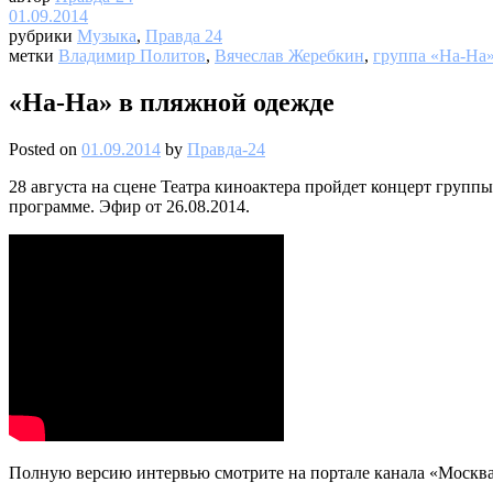
01.09.2014
рубрики
Музыка
,
Правда 24
метки
Владимир Политов
,
Вячеслав Жеребкин
,
группа «На-На
«На-На» в пляжной одежде
Posted on
01.09.2014
by
Правда-24
28 августа на сцене Театра киноактера пройдет концерт груп
программе. Эфир от 26.08.2014.
Полную версию интервью смотрите на портале канала «Москва 2