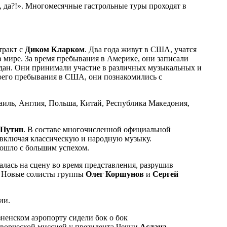
, да?!». Многомесячные гастрольные туры проходят в
тракт с
Диком Кларком
. Два года живут в США, учатся
в мире. За время пребывания в Америке, они записали
издан. Они принимали участие в различных музыкальных и
воего пребывания в США, они познакомились с
аиль, Англия, Польша, Китай, Республика Македония,
. Путин
. В составе многочисленной официальной
 включая классическую и народную музыку.
ошло с большим успехом.
лась на сцену во время представления, разрушив
. Новые солисты группы
Олег Коршунов
и
Сергей
ии.
ненском аэропорту сидели бок о бок
ворческой миссией у президента Чечни
Аслана