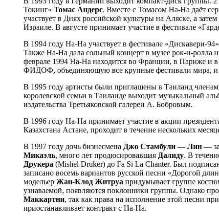
В 1993 году в Германии выходит компакт-диск группы. 2
Токинг»
Томас Андерс
. Вместе с Томасом На-На даёт се
участвует в Днях российской культуры на Аляске, а зате
Израиле. В августе принимает участие в фестивале «Гар
В 1994 году На-На участвует в фестивале «Дискавери-94»,
Также На-На дала сольный концерт в музее рок-н-ролла 
феврале 1994 На-На находится во Франции, в Париже и
ФИДОФ, объединяющую все крупные фестивали мира, и 
В 1995 году артисты были приглашены в Таиланд членами
королевской семьи в Таиланде выходит музыкальный аль
издательства Третьяковской галереи А. Бобровым.
В 1996 году На-На принимает участие в акции президен
Казахстана Астане, проходит в течение нескольких месяце
В 1997 году дочь бизнесмена
Джо Стамбули
—
Лин
— за
Микаэль
, много лет продюсировавшая
Далиду
. В течен
Друкера
(Mishel Druker) до Fa Si La Chanter. Был подпи
записано восемь вариантов русской песни «Дорогой дли
модельер
Жан-Клод Житруа
придумывает группе костюм
узнаваемой, появляются поклонники группы. Однако прое
Маккартни
, так как права на исполнение этой песни п
приостанавливает контракт с На-На.