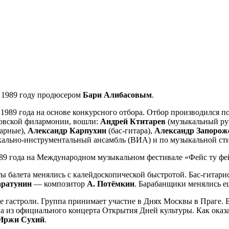
в 1989 году продюсером
Бари Алибасовым
.
1989 года на основе конкурсного отбора. Отбор производился по
атовской филармонии, вошли:
Андрей Ктитарев
(музыкальный ру
арные),
Александр Карпухин
(бас-гитара),
Александр Запоро
кально-инструментальный ансамбль (ВИА) и по музыкальной стил
9 года на Международном музыкальном фестивале «Фейс ту фейс»
ы балета менялись с калейдоскопической быстротой. Бас-гитар
аратунин
— композитор
А. Потёмкин
. Барабанщики менялись е
е гастроли. Группа принимает участие в Днях Москвы в Праге.
 из официального концерта Открытия Дней культуры. Как оказа
Иржи Сухий
.