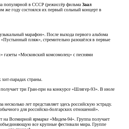
ьма популярной в СССР (режиссёр фильма
Заал
м же году состоялся их первый сольный концерт в
Музыкальный марафон». После выхода первого альбома
 «Пустынный пляж», стремительно разошёлся в первые
и» газеты «Московский комсомолец» с песнями
 хит-парадах страны.
 получает три Гран-при на конкурсе «Шлягер-93». В июле
а несколько лет представляет здесь российскую эстраду.
еобычного для российско-болгарских отношений».
ет на Всемирной ярмарке «Мидем-94». Группа получает
объединяющую все крупные фестивали мира. Группе