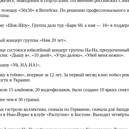
нджелесе, Македонии и Португалии. По мнению российских СМ
м телешоу «50х50» в Витебске. По решению профессионального и
уппы.
мму «Шок-Шоу». Группа дала тур «Бари 60, а нам — 18» в подд
ый концерт группы «Нам 20 лет».
орце состоялся юбилейный концерт группы На-На, приуроченный
сни: «Дышу я», «10 дней», «Утро далеко», «Убей меня нежно».
окшоу «Уй, НА-НА!».
 я тобою», впервые за 12 лет. За первый месяц клип побил рек
ости в Украине.
ли 15 альбомов, 20 видеофильмов, было создано 10 ярких спект
е чем в 30 странах.
е гастроли коллектива, сначала по Германии, сначала для Западн
и в Нью-Йорке в клубе «Распутин» и Бостоне. Выходит четвёрты