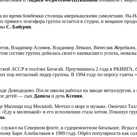
да во время бомбежки столицы американскими самолетами. На-Н
 прямого телеэфира группа остается в студии, и вещание продол
умы
С. Бабурин
.
тов, Владимир Асимов, Владимир Лёвкин, Вячеслав Жеребкин, Па
этом составе группа добилась своего наивысшего успеха, немал
тской АССР в посёлке Батагай. Проучившись 2 года в РКИИГА, б
сих пор негласный лидер группы. В 1994 году по опросу газеты
оде Домодедово. После школы работал на заводе металлургом, а 
вое детей — сын
Данила
и дочь
Ксения
.
де Мытищи под Москвой. Мечтал о море и музыке. Oкончил Талл
 «Еду к миленькой» в его исполнении стала хитом. Покинул груп
на
.
служил на Северном флоте, в судоремонтном батальоне. Играл в
нному Бари Алибасовым в 1989 году. Обрёл популярность как сол