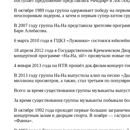
поступает предложение представлять «Фидоф» в Лос-А
В октябре 1989 года группа одерживает победу на перво
неоспоримым лидером, а затем и первым супер-хитом гр
В 2007 году группа На-На представила зрителям програ
Бари Алибасова.
6 марта 2010 года в ГЦКЗ «Лужники» состоялся юбилейн
18 апреля 2012 года в Государственном Кремлевском Дв
концертной программе «На-На, эй!» прозвучали новые пе
4 января 2013 года на НТВ прошёл док.фильм-концерт-т
В 2013 году группа На-На выпустила клип на песню «Дышу
миллиона просмотров, а также, стал третьим по популярн
Всего за время существования группы музыканты выпусти
За время существования группы музыканты побывали боле
В октябре 1992 года проходят первые большие заграничны
концертным залам и дворцам спорта. В ноябре — гастрол
«Фаина».