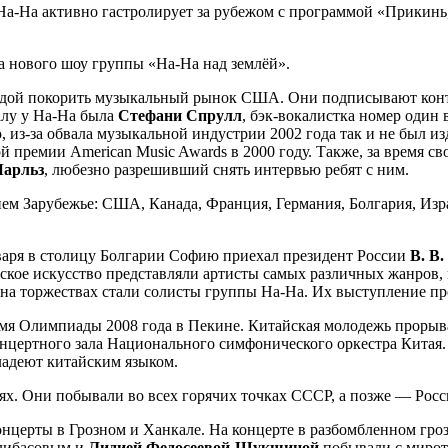
 На-На активно гастролирует за рубежом с программой «Прикинь
ра нового шоу группы «На-На над землёй».
еждой покорить музыкальный рынок США. Они подписывают кон
алу у На-На была
Стефани Спрулл
, бэк-вокалистка номер один 
ю, из-за обвала музыкальной индустрии 2002 года так и не был 
 премии American Music Awards в 2000 году. Также, за время с
Чарльз
, любезно разрешивший снять интервью ребят с ним.
нем Зарубежье: США, Канада, Франция, Германия, Болгария, Изр
нваря в столицу Болгарии Софию приехал президент России
В. В
кое искусство представляли артисты самых различных жанров,
на торжествах стали солисты группы На-На. Их выступление пр
мя Олимпиады 2008 года в Пекине. Китайская молодежь прорыва
онцертного зала Национального симфонического оркестра Китая
ладеют китайским языком.
х. Они побывали во всех горячих точках СССР, а позже — Росс
нцерты в Грозном и Ханкале. На концерте в разбомбленном гроз
Алибасовым и
Лидией Федосеевой-Шукшиной
побывали с мирот