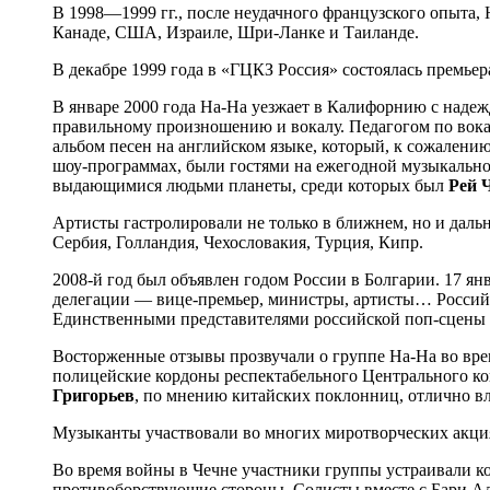
В 1998—1999 гг., после неудачного французского опыта,
Канаде, США, Израиле, Шри-Ланке и Таиланде.
В декабре 1999 года в «ГЦКЗ Россия» состоялась премье
В январе 2000 года На-На уезжает в Калифорнию с над
правильному произношению и вокалу. Педагогом по вок
альбом песен на английском языке, который, к сожалени
шоу-программах, были гостями на ежегодной музыкальной
выдающимися людьми планеты, среди которых был
Рей 
Артисты гастролировали не только в ближнем, но и даль
Сербия, Голландия, Чехословакия, Турция, Кипр.
2008-й год был объявлен годом России в Болгарии. 17 я
делегации — вице-премьер, министры, артисты… Российс
Единственными представителями российской поп-сцены 
Восторженные отзывы прозвучали о группе На-На во вре
полицейские кордоны респектабельного Центрального к
Григорьев
, по мнению китайских поклонниц, отлично в
Музыканты участвовали во многих миротворческих акция
Во время войны в Чечне участники группы устраивали ко
противоборствующие стороны. Солисты вместе с Бари 