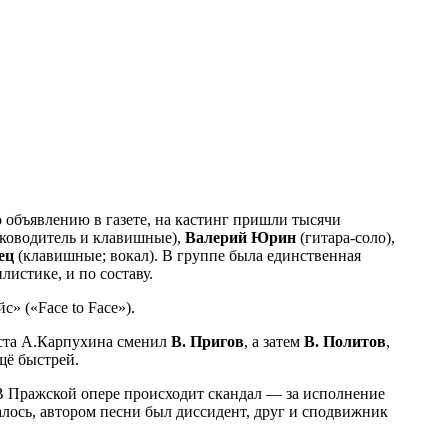
 объявлению в газете, на кастинг пришли тысячи
ководитель и клавишные),
Валерий Юрин
(гитара-соло),
жец
(клавишные; вокал). В группе была единственная
истике, и по составу.
 («Face to Face»).
иста А.Карпухина сменил
В. Пригов
, а затем
В. Политов
,
щё быстрей.
 В Пражской опере происходит скандал — за исполнение
лось, автором песни был диссидент, друг и сподвижник