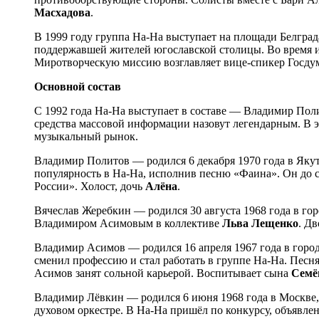
Масхадова
.
В 1999 году группа На-На выступает на площади Белгра
поддержавшей жителей югославской столицы. Во время их
Миротворческую миссию возглавляет вице-спикер Госд
Основной состав
С 1992 года На-На выступает в составе — Владимир Поли
средства массовой информации назовут легендарным. В 
музыкальный рынок.
Владимир Политов — родился 6 декабря 1970 года в Яку
популярность в На-На, исполнив песню «Фаина». Он до 
России». Холост, дочь
Алёна
.
Вячеслав Жеребкин — родился 30 августа 1968 года в гор
Владимиром Асимовым в коллективе
Льва Лещенко
. Д
Владимир Асимов — родился 16 апреля 1967 года в горо
сменил профессию и стал работать в группе На-На. Песня
Асимов занят сольной карьерой. Воспитывает сына
Семё
Владимир Лёвкин — родился 6 июня 1968 года в Москве, 
духовом оркестре. В На-На пришёл по конкурсу, объявле