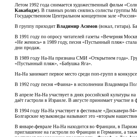
Летом 1992 года снимается художественный фильм «Солн
Какабадзе
). В главных ролях снялись солисты группы М
Государственном Центральном концертном зале «Россия»
В группу приходит
Владимир Асимов
(вокал, гитара). 
В 1991 году по опросу читателей газеты «Вечерняя Моск
«Не женись» в 1989 году, песня «Пустынный пляж» ста
дни продаж.
В 1989 году На-На признана СМИ «Открытием года». Гру
«Пустынный пляж», «Бабушка Яга».
На-На занимает первое место среди поп-групп в конкур
В 1992 году песня «Фаина» в исполнении Владимира Поли
В апреле На-На участвует в днях российской культуры на
даёт гастроли в Израиле. В августе принимает участие в
В 1994 году На-На участвует в фестивале «Дискавери-94»,
Болгарские музыковеды называют это «вторым нашествие
В январе-феврале На-На находится во Франции, в Париже
приглашение на гастроли по Франции и Германии, а т