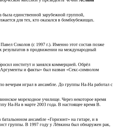
а была единственной зарубежной группой,
жается для тех, кто оказался в бомбоубежищах.
вел Соколов (с 1997 г.). Именно этот состав позже
ых результатов в продвижении на международный
росил институт и занялся коммерцией. Обрёл
 «Аргументы и факты» был назван «Секс-символом
по вечерам играл в ансамбле. До группы На-На работал с
иннское мореходное училище. Через некоторое время
пу На-На в марте 2003 года. В настоящее время В.
 батальонном ансамбле «Горизонт» на гитаре, и в
ист группы. В 1997 году у Лёвкина был обнаружен рак,