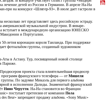
 Съездов. В концерте участвует солист группы «Модерн
на лечение детей из России в Германии. В апреле На-На
ран-при на конкурсе «Шлягер-93». В июле дает гастроли в
а несколько лет представляет здесь российскую эстраду.
та американской музыкальной индустрии. В январе-
руппа вступает в международную организацию ЮНЕСКО
 Македонии и Португалии.
и 50-летия коронации короля Таиланда. При поддержке
здает фотоальбом группы, созданный художником
а-Аты в Астану. Тур, посвященный новой столице
 в Париже.
Продюсером проекта стала влиятельнейшая продюсер
ых программ французского телеэфира — от
Мишеля
ма группы. По задумке Микаэль для первого альбома
улярной в исполнении Далиды. Знаменитый французский
аёт
Нино Черутти
. На-На становится во Франции
usic» поступает претензия от компании
Пола
 des fleur» запрещают продажу альбома. «Sony Music»