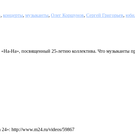
»
,
концерты
,
музыканты
,
Олег Коршунов
,
Сергей Григорьев
,
юби
пы «На-На», посвященный 25-летию коллектива. Что музыканты п
4»: http://www.m24.ru/videos/59867