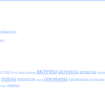
 общаться»
во»
актеры
актрисы
артисты
24
СМИ
Шура
балери
Эмин Агаларов
ы
певцы
премьеры
писатели
продюсеры
редакторы
поэты
юбилеи
и
шоу