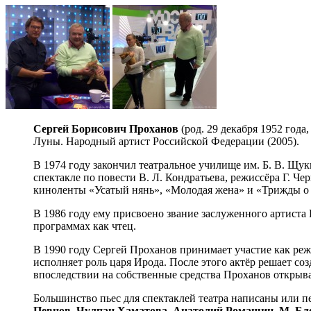
Сергей Борисович Проханов
(род. 29 декабря 1952 года
Луны. Народный артист Российской Федерации (2005).
В 1974 году закончил театральное училище им. Б. В. Щук
спектакле по повести В. Л. Кондратьева, режиссёра Г. Че
киноленты «Усатый нянь», «Молодая жена» и «Трижды о
В 1986 году ему присвоено звание заслуженного артиста
программах как чтец.
В 1990 году Сергей Проханов принимает участие как реж
исполняет роль царя Ирода. После этого актёр решает со
впоследствии на собственные средства Проханов открыва
Большинство пьес для спектаклей театра написаны или 
Певцов
,
Чулпан Хаматова
,
Анатолий Ромашин
,
М. Бл