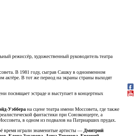
альный режиссёр, художественный руководитель театра
ссовета. В 1981 году, сыграв Сашку в одноименном
вом актёре. В тот же период на экраны страны выходят
ени посвящает эстраде и выступает в концертных
ойд-Уэббера
на сцене театра имени Моссовета, где также
я реалистической фантастики при Союзконцерте, а
Моссовета, в одном из подвалов на Патриарших прудах.
оё время играли знаменитые артисты —
Дмитрий
дов
,
Елена Захарова
,
Анна Терехова
,
Евгений