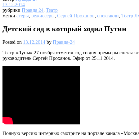
13.12.2014
рубрики
Правда 24
,
Театр
метки
атеры
,
режиссеры
,
Сергей Проханов
,
спектакли
,
Театр Л
Детский сад в который ходил Путин
Posted on
13.12.2014
by
Правда-24
Театр «Луны» 27 ноября отметил год со дня премьеры спектакл
руководитель Сергей Проханов. Эфир от 25.11.2014.
Полную версию интервью смотрите на портале канала «Москва 2