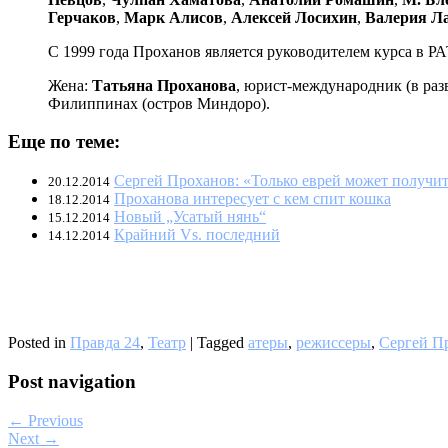
Герчаков
,
Марк Алисов
,
Алексей Лосихин
,
Валерия Л
С 1999 года Проханов является руководителем курса в Р
Жена:
Татьяна Проханова
, юрист-международник (в раз
Филиппинах (остров Миндоро).
Еще по теме:
Сергей Проханов: «Только еврей может получит
20.12.2014
Проханова интересует с кем спит кошка
18.12.2014
Новый „Усатый нянь“
15.12.2014
Крайний Vs. последний
14.12.2014
Posted in
Правда 24
,
Театр
|
Tagged
атеры
,
режиссеры
,
Сергей П
Post navigation
← Previous
Next →