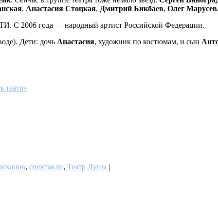
анская
,
Анастасия Стоцкая
,
Дмитрий Бикбаев
,
Олег Марусев
АТИ. С 2006 года — народный артист Российской Федерации.
воде). Дети: дочь
Анастасия
, художник по костюмам, и сын
Анто
ь театр»
роханов
,
спектакли
,
Театр Луны
|