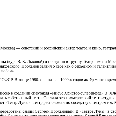
, Москва) — советский и российский актёр театра и кино, театр
ина (курс В. К. Львовой) и поступил в труппу Театра имени Мо
рняховского, Проханов заявил о себе как о серьёзном и талантли
 любви».
 РСФСР. В конце 1980-х — начале 1990-х годов актёр много врем
иссёр в создании спектакля «Иисус Христос-суперзвезда»
Э. Лл
здать собственный театр. Сначала это коммерческий театр-студи
ет «Театр Луны». Театр расположен по соседству с театром им. 
переработаны самим Сергеем Прохановым. В «Театре Луны» в св
ейк
. Сейчас в труппе театра тоже немало звезд:
Сергей Виногра