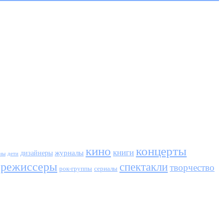
кино
концерты
книги
журналы
дизайнеры
ны
дети
режиссеры
спектакли
творчество
сериалы
рок-группы