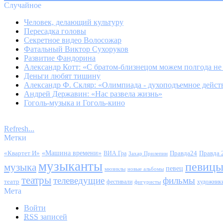
Случайное
Человек, делающий культуру
Пересадка головы
Секретное видео Волосожар
Фатальный Виктор Сухоруков
Развитие Фандорина
Александр Котт: «С братом-близнецом можем полгода не
Деньги любят тишину
Александр Ф. Скляр: «Олимпиада - духоподъемное дейст
Андрей Державин: «Нас развела жизнь»
Гоголь-музыка и Гоголь-кино
Refresh...
Метки
«Квартет И»
«Машина времени»
Правда24
Правда 
ВИА Гра
Захар Прилепин
музыканты
певиц
музыка
певец
мюзиклы
новые альбомы
театры
телеведущие
фильмы
театр
фестивали
художник
фигуристы
Мета
Войти
RSS
записей