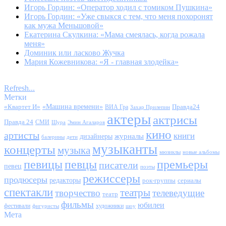
Игорь Гордин: «Оператор ходил с томиком Пушкина»
Игорь Гордин: «Уже свыкся с тем, что меня похоронят
как мужа Меньшовой»
Екатерина Скулкина: «Мама смеялась, когда рожала
меня»
Доминик или ласково Жучка
Мария Кожевникова: «Я - главная злодейка»
Refresh...
Метки
«Квартет И»
«Машина времени»
Правда24
ВИА Гра
Захар Прилепин
актеры
актрисы
Правда 24
СМИ
Шура
Эмин Агаларов
кино
артисты
книги
журналы
дизайнеры
балерины
дети
музыканты
концерты
музыка
мюзиклы
новые альбомы
певицы
певцы
премьеры
писатели
певец
поэты
режиссеры
продюсеры
редакторы
сериалы
рок-группы
спектакли
театры
творчество
телеведущие
театр
фильмы
юбилеи
фестивали
художники
фигуристы
шоу
Мета