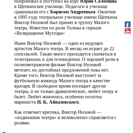
попробовал и поступил на курс
Юрия Соломина
в Щепкинское училище. Педагоги в училище
сравнивали его с
Борисом Андреевым
. Окончив
в 1995 году театральное училище имени Щепкина
Виктор Низовой был принят в труппу Малого
театра. Известен по роли Толика в сериале
«Возвращение Мухтара»
Ныне Виктор Низовой — один из ведущих
артистов Малого театра. В месяц он играет до 22
спектаклей. Также много приходится сниматься в
телесериалах и для телевидения. О хорошей роли в
полнометражном фильме Виктор Низовой
мечтает, но достойных предложений пока нет.
Кроме того, Виктор Низовой выступает за
футбольную команду Малого театра в качестве
вратаря. В свободное время посещает другие
театры, и не только драматические, любит оперу и
балет. Любит живопись, особенно полотна
мариниста
И. К. Айвазовского
.
Как отмечает критика, Виктор Низовой —
«подвижник театра» и великолепно справляется с
ролями.