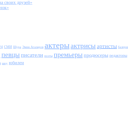
а своих друзей»
енок»
актеры
актрисы
артисты
24
СМИ
Шура
балери
Эмин Агаларов
ы
певцы
премьеры
писатели
продюсеры
редакторы
поэты
юбилеи
и
шоу