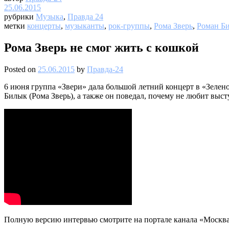
25.06.2015
рубрики
Музыка
,
Правда 24
метки
концерты
,
музыканты
,
рок-группы
,
Рома Зверь
,
Роман Б
Рома Зверь не смог жить с кошкой
Posted on
25.06.2015
by
Правда-24
6 июня группа «Звери» дала большой летний концерт в «Зелен
Билык (Рома Зверь), а также он поведал, почему не любит высту
Полную версию интервью смотрите на портале канала «Москва 2