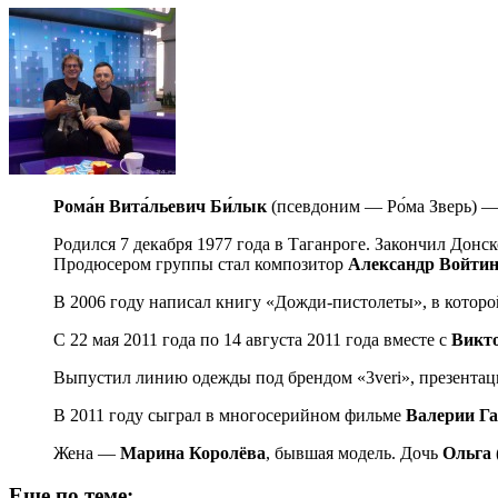
Рома́н
Вита́льевич
Би́лык
(псевдоним — Ро́ма Зверь) — 
Родился 7 декабря 1977 года в Таганроге. Закончил Донс
Продюсером группы стал композитор
Александр
Войтин
В 2006 году написал книгу «Дожди-пистолеты», в которой
С 22 мая 2011 года по 14 августа 2011 года вместе с
Викт
Выпустил линию одежды под брендом «3veri», презентаци
В 2011 году сыграл в многосерийном фильме
Валерии
Г
Жена —
Марина
Королёва
, бывшая модель. Дочь
Ольга
Еще по теме: