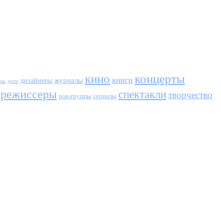
кино
концерты
книги
журналы
дизайнеры
ны
дети
режиссеры
спектакли
творчество
сериалы
рок-группы