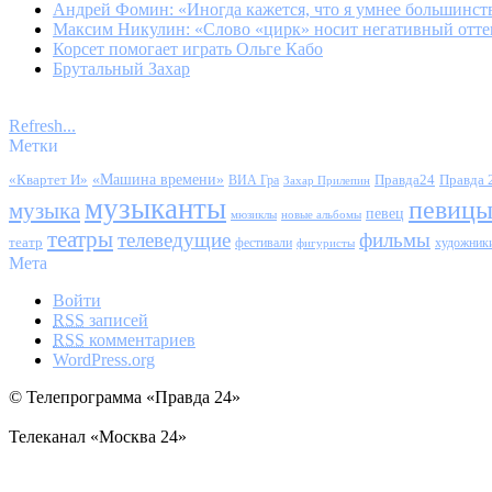
Андрей Фомин: «Иногда кажется, что я умнее большинств
Максим Никулин: «Слово «цирк» носит негативный отт
Корсет помогает играть Ольге Кабо
Брутальный Захар
Refresh...
Метки
«Квартет И»
«Машина времени»
Правда24
Правда 
ВИА Гра
Захар Прилепин
музыканты
певиц
музыка
певец
мюзиклы
новые альбомы
театры
телеведущие
фильмы
театр
фестивали
художник
фигуристы
Мета
Войти
RSS
записей
RSS
комментариев
WordPress.org
© Телепрограмма «Правда 24»
Телеканал «Москва 24»