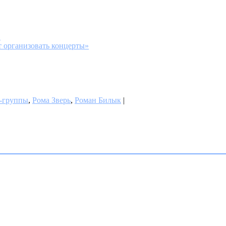
»
т организовать концерты»
-группы
,
Рома Зверь
,
Роман Билык
|