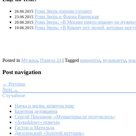
Рома Зверь хорошо готовит
26.06.2015
Рома Зверь и Фаина Раневская
23.06.2015
Рома Зверь: «В Москве никто никому не нужен
20.06.2015
Рома Зверь: «В Крыму нет людей, которые могу
19.06.2015
Posted in
Музыка
,
Правда 24
|
Tagged
концерты
,
музыканты
,
рок
Post navigation
← Previous
Next →
Случайное
Наука и жизнь затянула пояс
Балетная дедовщина
Сергей Проханов: «Мушкетеры не получились»
«АукцЫону» повезло
Гастон и Матильда
Дягилевский «Золотой петушок»