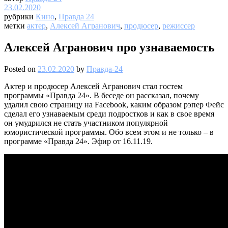
23.02.2020
рубрики
Кино
,
Правда 24
метки
актер
,
Алексей Агранович
,
продюсер
,
режиссер
Алексей Агранович про узнаваемость
Posted on
23.02.2020
by
Правда-24
Актер и продюсер Алексей Агранович стал гостем
программы «Правда 24». В беседе он рассказал, почему
удалил свою страницу на Facebook, каким образом рэпер Фейс
сделал его узнаваемым среди подростков и как в свое время
он умудрился не стать участником популярной
юмористической программы. Обо всем этом и не только – в
программе «Правда 24». Эфир от 16.11.19.