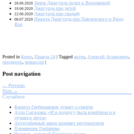
Зачем Джигурда ходит к Волочковой
26.06.2020
Джигурда про детей
18.06.2020
Джигурда про свадьбу
22.06.2020
Никита Джигурда про Павленского и Pussy
08.07.2020
Riot
Posted in
Кино
,
Правда 24
|
Tagged
актер
,
Алексей Агранович
,
продюсер
,
режиссер
|
Post navigation
← Previous
Next →
Случайное
Кирилл Гребенщиков думает о смерти
Алла Сигалова: «И в подругу была влюблена и в
лучшего друга»
Антитабачный закон разоряет рестораторов
Племянник Горбачева
Человек, который Пелевина видел