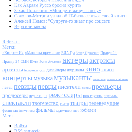
Как Авраам Руссо бросил курить
Захар Прилепин: «Мои дети живут в лесу»
Соколов-Митрич узнал об IT-бизнесе из-за своей книги
Алексей Немов: "Супруга-то знает про соцсети"
Вера вне закона
Refresh...
Метки
«Квартет И»
«Машина времени»
Правда24
ВИА Гра
Захар Прилепин
актеры
актрисы
Правда 24
СМИ
Шура
Эмин Агаларов
кино
артисты
книги
журналы
дизайнеры
балерины
дети
музыканты
концерты
музыка
мюзиклы
новые альбомы
певицы
певцы
премьеры
писатели
певец
поэты
режиссеры
продюсеры
редакторы
сериалы
рок-группы
спектакли
театры
творчество
телеведущие
театр
фильмы
юбилеи
фестивали
художники
фигуристы
шоу
Мета
Войти
RSS
записей