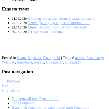
Еще по теме:
Любимые исполнители Марка Тишмана
24.06.2020
Зачем Джигурда ходит к Волочковой
26.06.2020
Марк Тишман про Сати Спивакову
22.07.2020
От крика до тишины
30.07.2020
Posted in
Кино
,
Музыка
,
Правда 24
|
Tagged
актер
,
Александр
Олешко
,
пародист
,
певец
,
Правда 24
,
Правда24
|
Post navigation
← Previous
Next →
Случайное
Почтенный кот Сургановой
Запад обречен
Дмитрий Ульянов на улице Дмитрия Ульянова