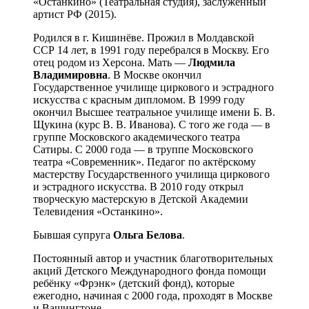
«Останкино» (Театральная студия), заслуженный
артист РФ (2015).
Родился в г. Кишинёве. Прожил в Молдавской
ССР 14 лет, в 1991 году перебрался в Москву. Его
отец родом из Херсона. Мать —
Людмила
Владимировна
. В Москве окончил
Государственное училище циркового и эстрадного
искусства с красным дипломом. В 1999 году
окончил Высшее театральное училище имени Б. В.
Щукина (курс В. В. Иванова). С того же года — в
группе Московского академического театра
Сатиры. С 2000 года — в труппе Московского
театра «Современник». Педагог по актёрскому
мастерству Государственного училища циркового
и эстрадного искусства. В 2010 году открыл
творческую мастерскую в Детской Академии
Телевидения «Останкино».
Бывшая супруга
Ольга Белова
.
Постоянный автор и участник благотворительных
акций Детского Международного фонда помощи
ребёнку «Фрэнк» (детский фонд), которые
ежегодно, начиная с 2000 года, проходят в Москве
и Вашингтоне.