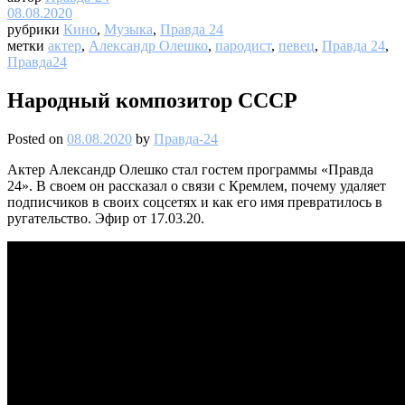
08.08.2020
рубрики
Кино
,
Музыка
,
Правда 24
метки
актер
,
Александр Олешко
,
пародист
,
певец
,
Правда 24
,
Правда24
Народный композитор СССР
Posted on
08.08.2020
by
Правда-24
Актер Александр Олешко стал гостем программы «Правда
24». В своем он рассказал о связи с Кремлем, почему удаляет
подписчиков в своих соцсетях и как его имя превратилось в
ругательство. Эфир от 17.03.20.