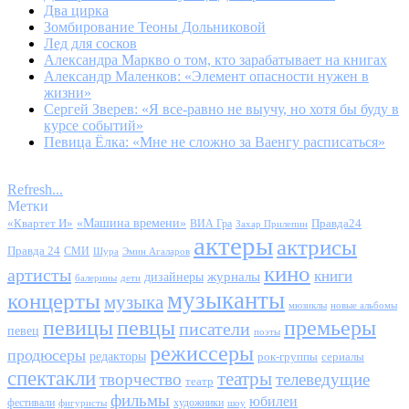
Два цирка
Зомбирование Теоны Дольниковой
Лед для сосков
Александра Маркво о том, кто зарабатывает на книгах
Александр Маленков: «Элемент опасности нужен в
жизни»
Сергей Зверев: «Я все-равно не выучу, но хотя бы буду в
курсе событий»
Певица Ёлка: «Мне не сложно за Ваенгу расписаться»
Refresh...
Метки
«Квартет И»
«Машина времени»
Правда24
ВИА Гра
Захар Прилепин
актеры
актрисы
Правда 24
СМИ
Шура
Эмин Агаларов
кино
артисты
книги
журналы
дизайнеры
балерины
дети
музыканты
концерты
музыка
мюзиклы
новые альбомы
певицы
певцы
премьеры
писатели
певец
поэты
режиссеры
продюсеры
редакторы
сериалы
рок-группы
спектакли
театры
творчество
телеведущие
театр
фильмы
юбилеи
фестивали
художники
фигуристы
шоу