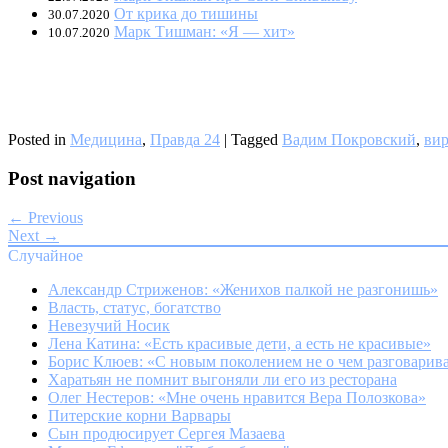
От крика до тишины
30.07.2020
Марк Тишман: «Я — хит»
10.07.2020
Posted in
Медицина
,
Правда 24
|
Tagged
Вадим Покровский
,
вир
Post navigation
← Previous
Next →
Случайное
Александр Стриженов: «Женихов палкой не разгонишь»
Власть, статус, богатство
Невезучий Носик
Лена Катина: «Есть красивые дети, а есть не красивые»
Борис Клюев: «С новым поколением не о чем разговарив
Харатьян не помнит выгоняли ли его из ресторана
Олег Нестеров: «Мне очень нравится Вера Полозкова»
Питерские корни Варвары
Сын продюсирует Сергея Мазаева