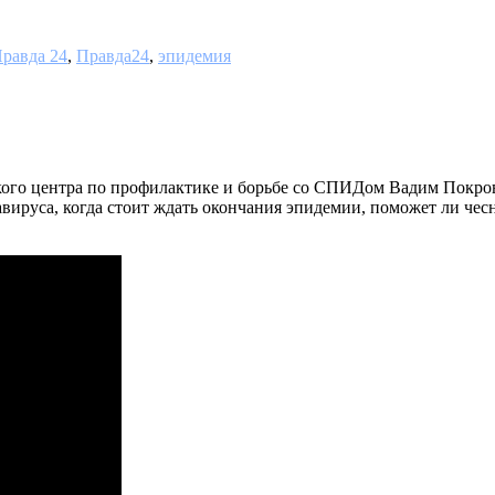
равда 24
,
Правда24
,
эпидемия
ого центра по профилактике и борьбе со СПИДом Вадим Покров
вируса, когда стоит ждать окончания эпидемии, поможет ли чесн