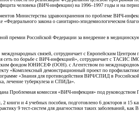
фицита человека (ВИЧ-инфекции) на 1996–1997 годы и на пери
ументов Министерства здравоохранения по проблеме ВИЧ-инфекц
ке «Федерального закона о санитарно-эпидемиологическом благо
енной премии Российской Федерации за внедрение в медицинск
и международных связей, сотрудничает с Европейским Центром
ая сеть по борьбе с ВИЧ-инфекцией», сотрудничает с ТАСИС I
Детским фондом ЮНИСЕФ (ООН). с Агентством по международн
екту «Комплексный демонстрационный проект по профилактике 
о программе «Знания для противодействия ВИЧ/СПИД в Российск
ка, лечение туберкулеза и СПИДа«.
дана Проблемная комиссия «ВИЧ-инфекция» под руководством П
 2 книги и 4 учебных пособия, подготовлено 6 докторов и 15 ка
актику 9 тест-систем для диагностики таких заболеваний, как В