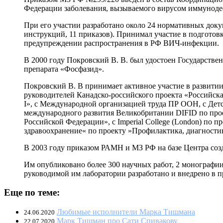
Федерации заболевания, вызываемого вирусом иммуноде
При его участии разработано около 24 нормативных док
инструкций, 11 приказов). Принимал участие в подготов
предупреждении распространения в РФ ВИЧ-инфекции.
В 2000 году Покровский В. В. был удостоен Государств
препарата «Фосфазид».
Покровский В. В принимает активное участие в развити
руководителей Канадско-российского проекта «Российск
I», с Международной организацией труда ПР ООН, с 
международного развития Великобритании DIFID по про
Российской Федерации», с Imperial College (London) п
здравоохранение« по проекту »Профилактика, диагности
В 2003 году приказом РАМН и МЗ РФ на базе Центра соз
Им опубликовано более 300 научных работ, 2 монографии,
руководимой им лаборатории разработано и внедрено в пр
Еще по теме:
Любимые исполнители Марка Тишмана
24.06.2020
Марк Тишман про Сати Спивакову
22.07.2020