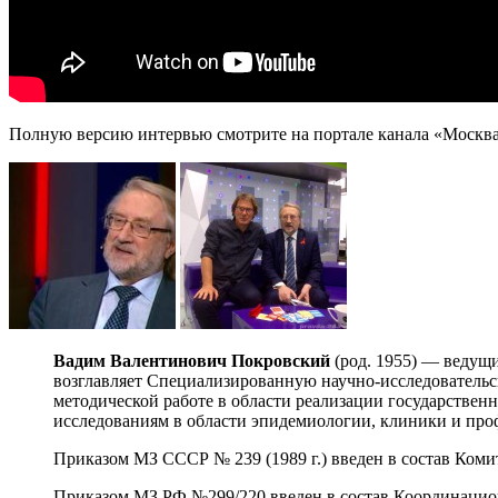
Полную версию интервью смотрите на портале канала «Москва 2
Вадим Валентинович Покровский
(род. 1955) — ведущ
возглавляет Специализированную научно-исследовател
методической работе в области реализации государстве
исследованиям в области эпидемиологии, клиники и пр
Приказом МЗ СССР № 239 (1989 г.) введен в состав Ком
Приказом МЗ РФ №299/220 введен в состав Координацио