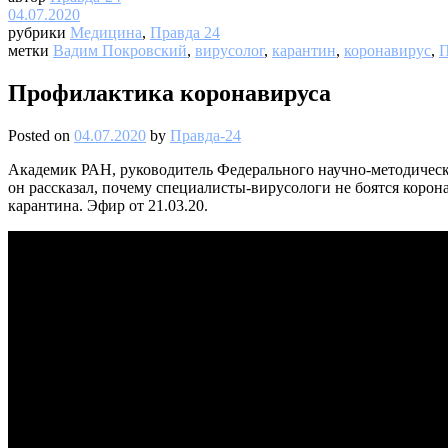
04.07.2020
рубрики
Медицина
,
Правда 24
метки
Вадим Покровский
,
вирусолог
,
карантин
,
коронавирус
,
П
Профилактика коронавируса
Posted on
04.07.2020
by
Правда-24
Академик РАН, руководитель Федерального научно-методическ
он рассказал, почему специалисты-вирусологи не боятся корона
карантина. Эфир от 21.03.20.