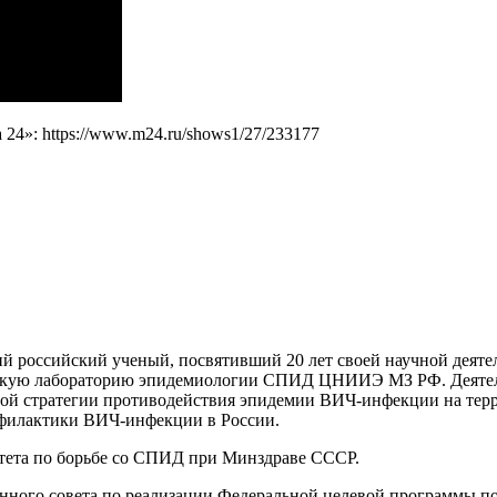
4»: https://www.m24.ru/shows1/27/233177
ий российский ученый, посвятивший 20 лет своей научной деят
ьскую лабораторию эпидемиологии СПИД ЦНИИЭ МЗ РФ. Деятель
нной стратегии противодействия эпидемии ВИЧ-инфекции на тер
офилактики ВИЧ-инфекции в России.
итета по борьбе со СПИД при Минздраве СССР.
нного совета по реализации Федеральной целевой программы п