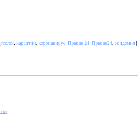
усолог
,
карантин
,
коронавирус
,
Правда 24
,
Правда24
,
эпидемия
|
ать»