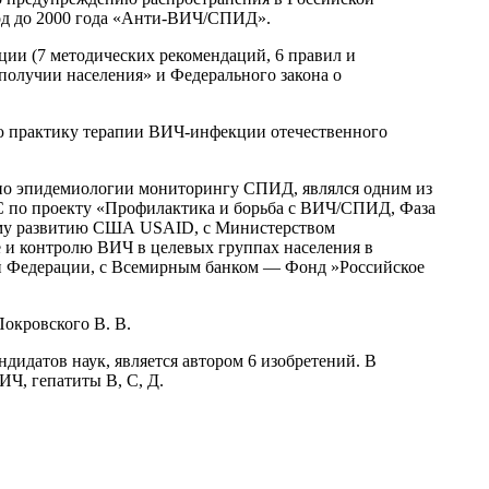
од до 2000 года «Анти-ВИЧ/СПИД».
ии (7 методических рекомендаций, 6 правил и
получии населения» и Федерального закона о
ую практику терапии ВИЧ-инфекции отечественного
 по эпидемиологии мониторингу СПИД, являлся одним из
MC по проекту «Профилактика и борьба с ВИЧ/СПИД, Фаза
ому развитию США USAID, с Министерством
и контролю ВИЧ в целевых группах населения в
ой Федерации, с Всемирным банком — Фонд »Российское
окровского В. В.
ндидатов наук, является автором 6 изобретений. В
ИЧ, гепатиты В, С, Д.