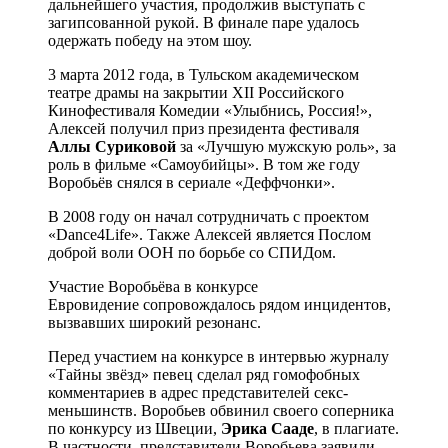
дальнейшего участия, продолжив выступать с
загипсованной рукой. В финале паре удалось
одержать победу на этом шоу.
3 марта 2012 года, в Тульском академическом
театре драмы на закрытии XII Российского
Кинофестиваля Комедии «Улыбнись, Россия!»,
Алексей получил приз президента фестиваля
Аллы Суриковой
за «Лучшую мужскую роль», за
роль в фильме «Самоубийцы». В том же году
Воробьёв снялся в сериале «Деффчонки».
В 2008 году он начал сотрудничать с проектом
«Dance4Life». Также Алексей является Послом
доброй воли ООН по борьбе со СПИДом.
Участие Воробьёва в конкурсе
Евровидение сопровождалось рядом инцидентов,
вызвавших широкий резонанс.
Перед участием на конкурсе в интервью журналу
«Тайны звёзд» певец сделал ряд гомофобных
комментариев в адрес представителей секс-
меньшинств. Воробьев обвинил своего соперника
по конкурсу из Швеции,
Эрика Сааде
, в плагиате.
В частности, представители Воробьева заявили,