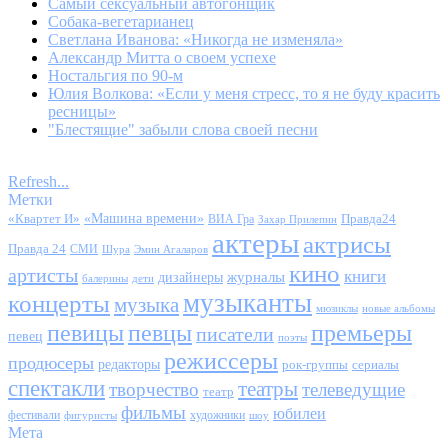
Самый сексуальный автогонщик
Собака-вегетарианец
Светлана Иванова: «Никогда не изменяла»
Александр Митта о своем успехе
Ностальгия по 90-м
Юлия Волкова: «Если у меня стресс, то я не буду красить
ресницы»
"Блестящие" забыли слова своей песни
Refresh...
Метки
«Квартет И»
«Машина времени»
Правда24
ВИА Гра
Захар Прилепин
актеры
актрисы
Правда 24
СМИ
Шура
Эмин Агаларов
кино
артисты
книги
журналы
дизайнеры
балерины
дети
музыканты
концерты
музыка
мюзиклы
новые альбомы
певицы
певцы
премьеры
писатели
певец
поэты
режиссеры
продюсеры
редакторы
сериалы
рок-группы
спектакли
театры
творчество
телеведущие
театр
фильмы
юбилеи
фестивали
художники
фигуристы
шоу
Мета