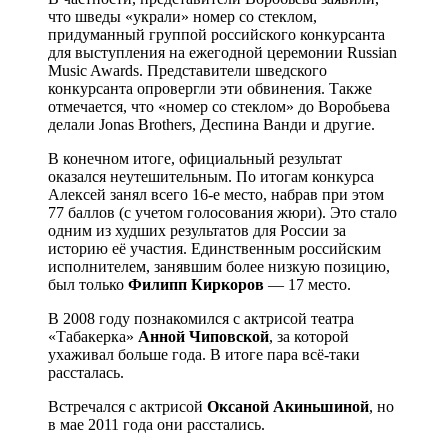
что шведы «украли» номер со стеклом,
придуманный группой российского конкурсанта
для выступления на ежегодной церемонии Russian
Music Awards. Представители шведского
конкурсанта опровергли эти обвинения. Также
отмечается, что «номер со стеклом» до Воробьева
делали Jonas Brothers, Деспина Ванди и другие.
В конечном итоге, официальный результат
оказался неутешительным. По итогам конкурса
Алексей занял всего 16-е место, набрав при этом
77 баллов (с учетом голосования жюри). Это стало
одним из худших результатов для России за
историю её участия. Единственным российским
исполнителем, занявшим более низкую позицию,
был только
Филипп Киркоров
— 17 место.
В 2008 году познакомился с актрисой театра
«Табакерка»
Анной Чиповской
, за которой
ухаживал больше года. В итоге пара всё-таки
рассталась.
Встречался с актрисой
Оксаной Акиньшиной
, но
в мае 2011 года они расстались.